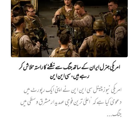
امریکی جنرل ایران کے ساتھ جنگ سے نکلنے کا راستہ تلاش کر
رہے ہیں، سی این این
امریکی نیوز چینل سی این این نے اپنی ایک رپورٹ میں‌
دعویٰ کیا ہے کہ ’اعلیٰ ترین فوجی عہدیدار مشرق وسطٰی میں
جنگ...