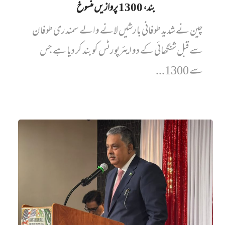
بند، 1300 پروازیں‌ منسوخ
چین نے شدید طوفانی بارشیں لانے والے سمندری طوفان
سے قبل شنگھائی کے دو ایئرپورٹس کو بند کر دیا ہے جس
سے 1300...