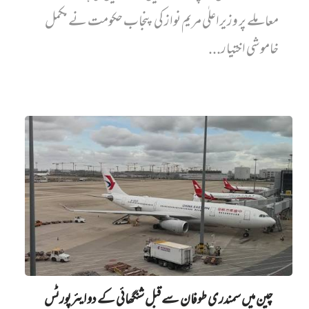
معاملے پر وزیراعلٰی مریم نواز کی پنجاب حکومت نے مکمل
خاموشی اختیار...
چین میں‌ سمندری طوفان سے قبل شنگھائی کے دو ایئرپورٹس