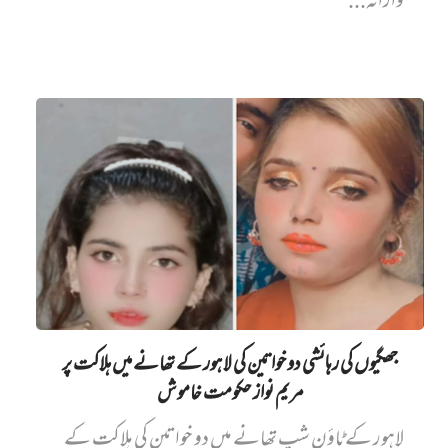
وارانہ...
جھگیوں کی رہائشی دو خواتین کی لاہور کے تھانے میں‌ ہلاکت پر
مریم نواز حکومت خاموش
لاہور کے ٹاؤن شپ تھانے میں دو خواتین کی ہلاکت کے