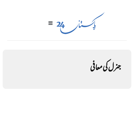
جنرل کی معافی