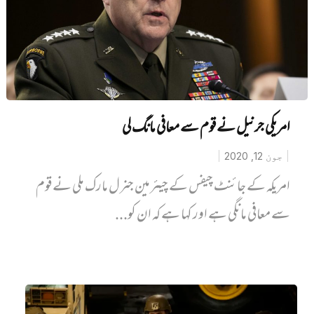
امریکی جرنیل نے قوم سے معافی مانگ لی
جون 12, 2020
امریکہ کے جائنٹ چیفس کے چیئرمین جنرل مارک ملی نے قوم
سے معافی مانگی ہے اور کہا ہے کہ ان کو...