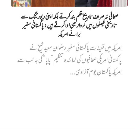
صحافی نہ صرف تاریخ قلم بند کرتے بلکہ اپنی رپورٹنگ سے
تاریخی فیصلوں میں کردار بھی ادا کرتے ہیں: پاکستانی سفیر
برائے امریکہ
امریکہ میں تعینات پاکستانی سفیر رضوان سعید شیخ نے
پاکستانی امریکی صحافیوں کی نمائندہ تنظیم ”پاپا“ کی جانب سے
امریکہ پاکستان یوم آزادی...