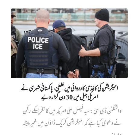
امیگریشن کی کاغذی کارروائی میں‌ غلطی، پاکستانی شہری نے
امریکی جیل میں‌ 30 دن گزار دیے
واشنگٹن ڈی سی : سید فیصل علی امریکہ میں کانگریسکے رکن
نے دعویٰ کیا ہے کہ امیگریشن کریک ڈاؤن میں غیر پیشہ