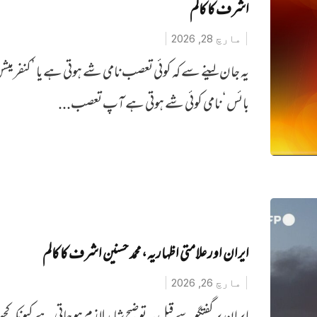
اشرف کا کالم
مارچ 28, 2026
یہ جان لینے سے کہ کوئی تعصب نامی شے ہوتی ہے یا ’کنفرمیش
بائس‘ نامی کوئی شے ہوتی ہے آپ تعصب...
ایران اور علامتی اظہاریہ، محمد حسنین اشرف کا کالم
مارچ 26, 2026