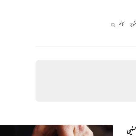
شوبز
کالم
سنین