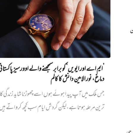
ن
’ایم اے اور ایویں‌‘ کو برابر سمجھنے والے اوورسیز پاکستان
دماغ، نور الامین دانش کا کالم
جس ملک میں آپ پیدا ہوئے ہوں اسے چھوڑنا شاید زندگی کا
ترین مرحلہ ہوتا ہے،لیکن گردش ایام سب کچھ کرواتے ہیں