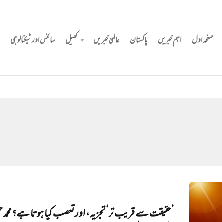
صفحہ اول
اہم خبریں
پاکستان
عالمی خبریں
کھیل
سائنس اور ٹیکنالوجی
’حقیقت سے قریب تر‘ تجزیہ، اور تعصب کیا ہوتا ہے؟ محمد ح