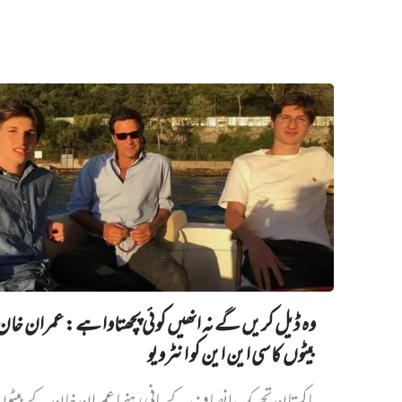
وہ ڈیل کریں گے نہ انھیں کوئی پچھتاوا ہے: عمران خا
بیٹوں کا سی این این کو انٹرویو