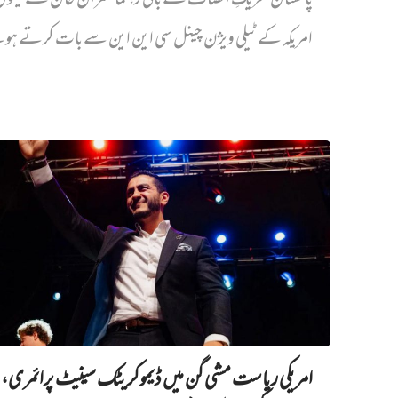
پاکستان تحریکِ انصاف کے بانی رہنما عمران خان کے بیٹ
امریکہ کے ٹیلی ویژن چینل سی این این سے بات کرتے ہو
امریکی ریاست مشی گن میں ڈیموکریٹک سینیٹ پرائمری،