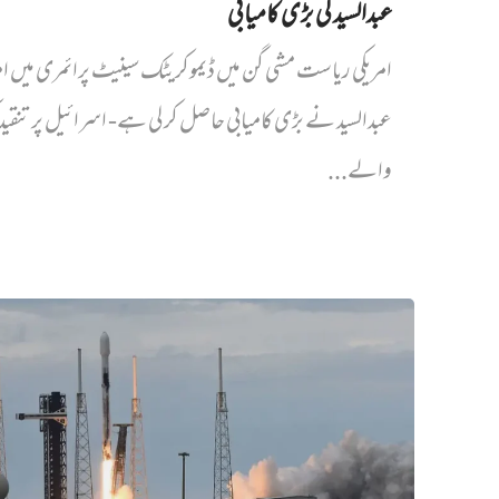
عبدالسید کی بڑی کامیابی
امریکی ریاست مشی گن میں ڈیموکریٹک سینیٹ پرائمری میں‌ ام
عبدالسید نے بڑی کامیابی حاصل کر لی ہے- اسرائیل پر تنقی
والے...