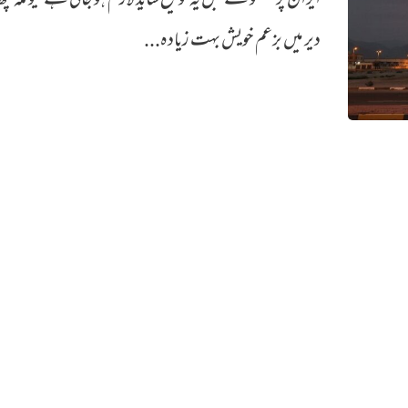
ایران پر گفتگو سے قبل یہ توضیح شاید لازم ہو جاتی ہے کیونکہ کچ
دیر میں بزعم خویش بہت زیادہ...