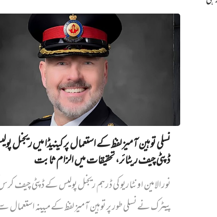
ھ ہی
نسلی توہین آمیز لفظ کے استعمال پر کینیڈا میں ریجنل پو
ڈپٹی چیف ریٹائر، تحقیقات میں الزام ثابت
نورالامین اونٹاریو کی ڈرہم ریجنل پولیس کے ڈپٹی چیف کر
پیٹرک نے نسلی طور پر توہین آمیز لفظ کے مبینہ استعمال سے