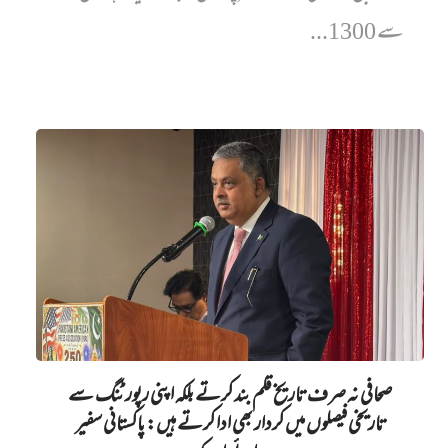
سے 1300...
صحافی نہ صرف تاریخ قلم بند کرتے بلکہ اپنی رپورٹنگ سے
تاریخی فیصلوں میں کردار بھی ادا کرتے ہیں: پاکستانی سفیر