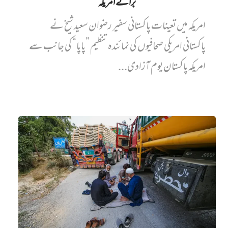
برائے امریکہ
امریکہ میں تعینات پاکستانی سفیر رضوان سعید شیخ نے
پاکستانی امریکی صحافیوں کی نمائندہ تنظیم ”پاپا“ کی جانب سے
امریکہ پاکستان یوم آزادی...