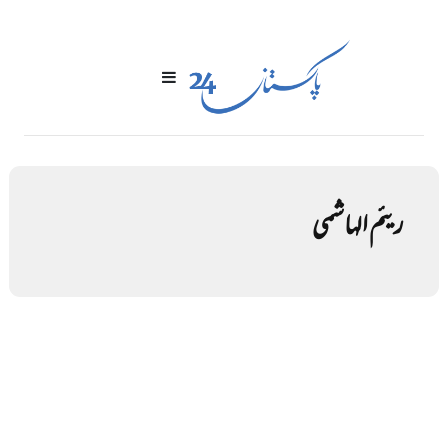
ریئم الہاشمی