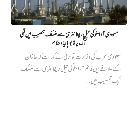
سعودی آرامکو کی تیل ریفائنری سے منسلک تنصیب میں‌ لگی
آگ پر قابو پا لیا، حکام
سعودی عرب کی وزارتِ توانائی نے کہا ہے کہ جازان
کے علاقے میں قائم آرامکو کی تیل ریفائنری سے منسلک
ایک تنصیب میں...