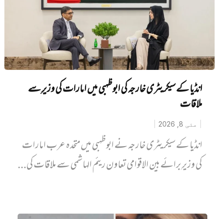
انڈیا کے سیکریٹری خارجہ کی ابوظہبی میں امارات کی وزیرِ سے
ملاقات
مئی 8, 2026
انڈیا کے سیکریٹری خارجہ نے ابوظہبی میں متحدہ عرب امارات
کی وزیرِ برائے بین الاقوامی تعاون ریئم الہاشمی سے ملاقات کی...