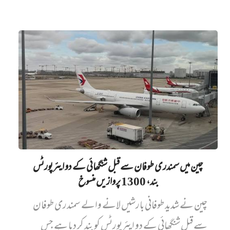
چین میں‌ سمندری طوفان سے قبل شنگھائی کے دو ایئرپورٹس
بند، 1300 پروازیں‌ منسوخ
چین نے شدید طوفانی بارشیں لانے والے سمندری طوفان
سے قبل شنگھائی کے دو ایئرپورٹس کو بند کر دیا ہے جس