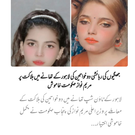
جھگیوں کی رہائشی دو خواتین کی لاہور کے تھانے میں‌ ہلاکت پر
مریم نواز حکومت خاموش
لاہور کے ٹاؤن شپ تھانے میں دو خواتین کی ہلاکت کے
معاملے پر وزیراعلٰی مریم نواز کی پنجاب حکومت نے مکمل
خاموشی اختیار...