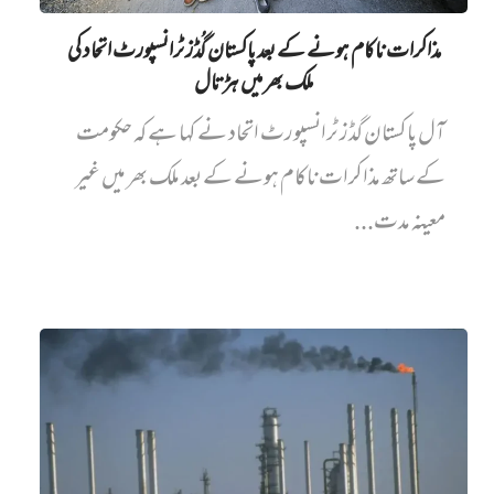
مذاکرات ناکام ہونے کے بعد پاکستان گُڈز ٹرانسپورٹ اتحاد کی
ملک بھر میں ہڑتال
آل پاکستان گڈز ٹرانسپورٹ اتحاد نے کہا ہے کہ حکومت
کے ساتھ مذاکرات ناکام ہونے کے بعد ملک بھر میں غیر
معینہ مدت...