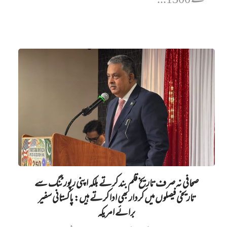
سے 1300...
صحافی نہ صرف تاریخ قلم بند کرتے بلکہ اپنی رپورٹنگ سے
تاریخی فیصلوں میں کردار بھی ادا کرتے ہیں: پاکستانی سفیر
برائے امریکہ