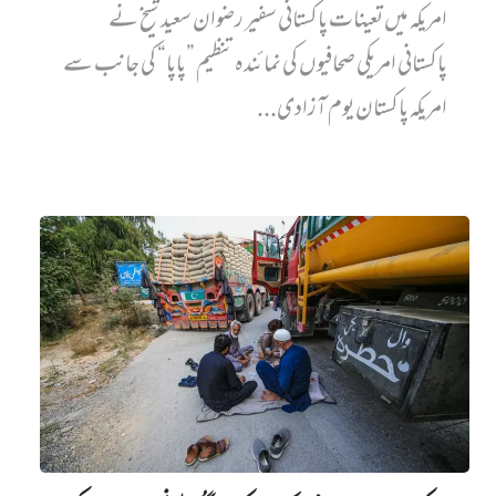
امریکہ میں تعینات پاکستانی سفیر رضوان سعید شیخ نے
پاکستانی امریکی صحافیوں کی نمائندہ تنظیم ”پاپا“ کی جانب سے
امریکہ پاکستان یوم آزادی...