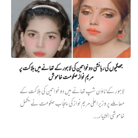
جھگیوں کی رہائشی دو خواتین کی لاہور کے تھانے میں‌ ہلاکت پر
مریم نواز حکومت خاموش
لاہور کے ٹاؤن شپ تھانے میں دو خواتین کی ہلاکت کے
معاملے پر وزیراعلٰی مریم نواز کی پنجاب حکومت نے مکمل
خاموشی اختیار...