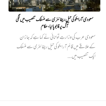
سعودی آرامکو کی تیل ریفائنری سے منسلک تنصیب میں‌ لگی
آگ پر قابو پا لیا، حکام
سعودی عرب کی وزارتِ توانائی نے کہا ہے کہ جازان
کے علاقے میں قائم آرامکو کی تیل ریفائنری سے منسلک
ایک تنصیب میں...