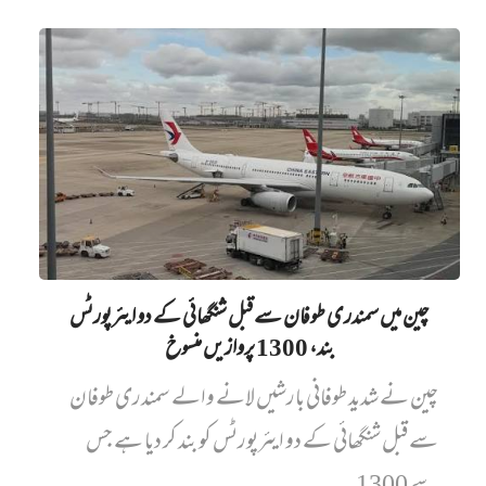
چین میں‌ سمندری طوفان سے قبل شنگھائی کے دو ایئرپورٹس
بند، 1300 پروازیں‌ منسوخ
چین نے شدید طوفانی بارشیں لانے والے سمندری طوفان
سے قبل شنگھائی کے دو ایئرپورٹس کو بند کر دیا ہے جس