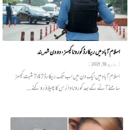
اسلام آباد میں ریکارڈ کورونا کیسز، دو دن شہر بند
مارچ 19, 2021
اسلام آباد میں ایک دن میں اب تک ریکارڈ 747 مثبت کیسز
سامنے آنے کے بعد کورونا وائرس کا پھیلاؤ روکنے...