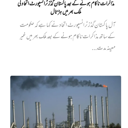
مذاکرات ناکام ہونے کے بعد پاکستان گُڈز ٹرانسپورٹ اتحاد کی
ملک بھر میں ہڑتال
آل پاکستان گڈز ٹرانسپورٹ اتحاد نے کہا ہے کہ حکومت
کے ساتھ مذاکرات ناکام ہونے کے بعد ملک بھر میں غیر
معینہ مدت...