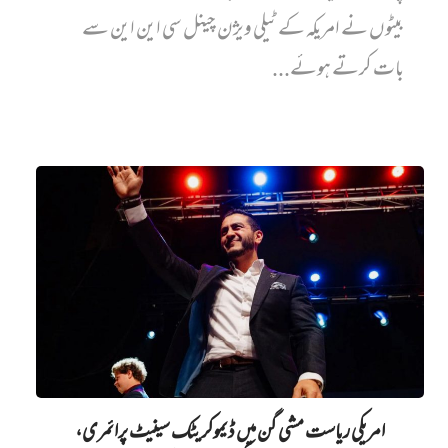
بیٹوں نے امریکہ کے ٹیلی ویژن چینل سی این این سے
بات کرتے ہوئے...
امریکی ریاست مشی گن میں ڈیموکریٹک سینیٹ پرائمری،