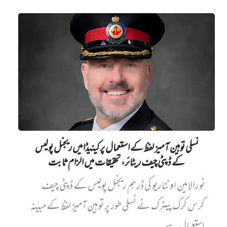
نسلی توہین آمیز لفظ کے استعمال پر کینیڈا میں ریجنل پولیس
کے ڈپٹی چیف ریٹائر، تحقیقات میں الزام ثابت
نورالامین اونٹاریو کی ڈرہم ریجنل پولیس کے ڈپٹی چیف
کرس کرک پیٹرک نے نسلی طور پر توہین آمیز لفظ کے مبینہ