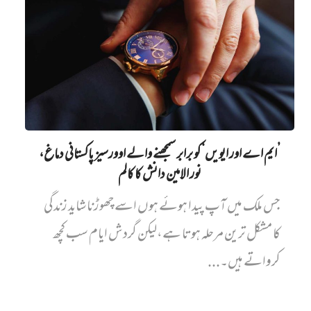
’ایم اے اور ایویں‌‘ کو برابر سمجھنے والے اوورسیز پاکستانی دماغ،
نور الامین دانش کا کالم
جس ملک میں آپ پیدا ہوئے ہوں اسے چھوڑنا شاید زندگی
کا مشکل ترین مرحلہ ہوتا ہے،لیکن گردش ایام سب کچھ
کرواتے ہیں۔...