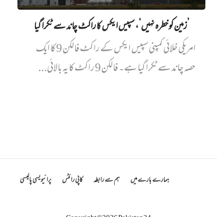
’زمین کو خطرہ نہیں‘، سپیس ایکس کا راکٹ چاند سے ٹکرا گیا
امریکی خلائی کمپنی سپیس ایکس کے راکٹ فالکن 9 کا ایک
حصہ چاند سے ٹکرا گیا ہے۔ فالکن 9 راکٹ کا یہ بالائی...
ہمارے بارے میں
ہم سے رابطہ
کاپی رائٹس
پرائیویسی پالیسی