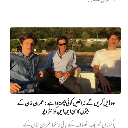
استعمال سے...
وہ ڈیل کریں گے نہ انھیں کوئی پچھتاوا ہے: عمران خان کے
بیٹوں کا سی این این کو انٹرویو
پاکستان تحریکِ انصاف کے بانی رہنما عمران خان کے