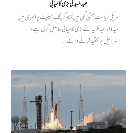
عبدالسید کی بڑی کامیابی
امریکی ریاست مشی گن میں ڈیموکریٹک سینیٹ پرائمری میں‌
امیدوار عبدالسید نے بڑی کامیابی حاصل کر لی ہے-
اسرائیل پر تنقید کرنے والے...