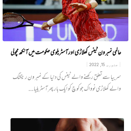
عالمی نمبر ون ٹینس کھلاڑی اور آسٹریلوی حکومت میں آنکھ مچولی
جنوری 15, 2022
سربیا سے تعلق رکھنے والے ٹینس کی دنیا کے نمبر ون رینکنگ
والے کھلاڑی نوواک جوکوچ کو ایک بار پھر آسٹریلیا...