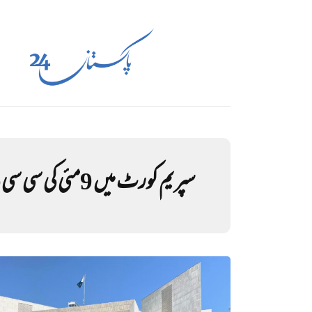
سپریم کورٹ میں 9مئی کی سی سی ٹی وی فوٹیج