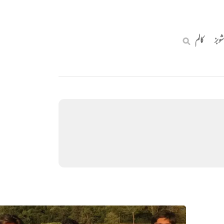
شوبز
کالم