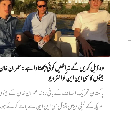
.
وہ ڈیل کریں گے نہ انھیں کوئی پچھتاوا ہے: عمران خا
بیٹوں کا سی این این کو انٹرویو
پاکستان تحریکِ انصاف کے بانی رہنما عمران خان کے بیٹ
امریکہ کے ٹیلی ویژن چینل سی این این سے بات کرتے ہو