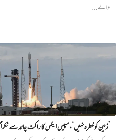
والے...
’زمین کو خطرہ نہیں‘، سپیس ایکس کا راکٹ چاند سے ٹکرا گ