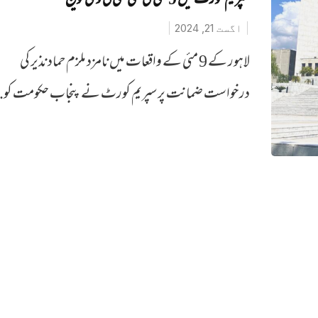
سپریم کورٹ میں 9مئی کی سی سی ٹی وی فوٹیج
اگست 21, 2024
لاہور کے 9 مئی کے واقعات میں نامزد ملزم حماد نذیر کی
درخواست ضمانت پر سپریم کورٹ نے پنجاب حکومت کو..