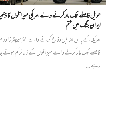
طویل فاصلے تک مار کرنے والے امریکی میزائلوں کا ذخیر
ایران جنگ میں‌ ختم
امریکہ کے پاس فضا میں دفاع کرنے والے انٹرسیپٹرز اور ط
فاصلے تک مار کرنے والے میزائلوں کے ذخائر کم ہوتے جا
رہے...