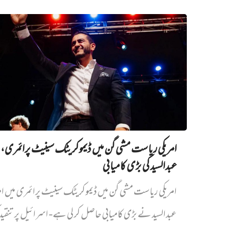
امریکی ریاست مشی گن میں ڈیموکریٹک سینیٹ پرائمری،
عبدالسید کی بڑی کامیابی
امریکی ریاست مشی گن میں ڈیموکریٹک سینیٹ پرائمری میں‌ ام
عبدالسید نے بڑی کامیابی حاصل کر لی ہے- اسرائیل پر تنقی