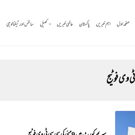
صفحہ اول
اہم خبریں
پاکستان
عالمی خبریں
کھیل
سائنس اور ٹیکنالوجی