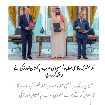
’مکہ مشترکہ دفاعی معاہدہ‘، سعودی عرب، پاکستان اور ترکی نے
دستخط کر دیے
’کسی ایک ملک پر مسلح حملہ، سب پر حملہ تصور کیا جائے گا‘
کا اعلان کرتے ہوئے سعودی عرب، پاکستان اور ترکی