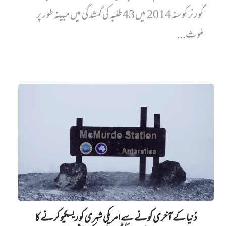
گورنر کو سنہ 2014 میں 43 طلبہ کی گمشدگی میں مبینہ طور پر
ملوث...
دُنیا کے آخری کونے سے امریکی شہری کو ریسکیو کرنے کا