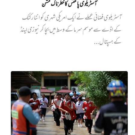
آسٹریلوی پائلٹس کا خطرناک مشن
آسٹریلوی فضائی عملے نے ایک امریکی شہری کو انٹارکٹک
کے اڈے سے موسم سرما کے وسط میں بچا کر نیوزی لینڈ
کے ہسپتال...