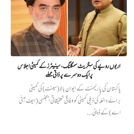
اربوں روپے کی سگریٹ سمگلنگ، سینیٹرز کے کمیٹی اجلاس
پر ایک دوسرے پر ذاتی حملے
پاکستان کی پارلیمنٹ کے ایوان بالا (سینٹ) کی کمیٹی
برائے داخلہ کی ذیلی کمیٹی کو وفاقی تحقیقاتی ایجنسی (ایف آئی
اے) کے ڈپٹی...