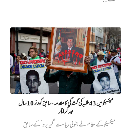
نے...
میکسیکو میں 43 طلبہ کی گمشدگی کا مقدمہ، سابق گورنر 10 سال
بعد گرفتار
میکسیکو کے حکام نے جنوبی ریاست ’گیریرو‘ کے سابق