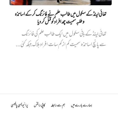
تھائی لینڈ کے سکول میں طالب علم نے فائرنگ کر کے اساتذہ
و طلبہ سمیت چھ افراد کو قتل کر دیا
تھائی لینڈ کے ہائی سکول میں ایک طالب علم کی فائرنگ
سے پانچ اساتذہ سمیت کم از کم سات افراد ہلاک جبکہ کئی...
ہمارے بارے میں
ہم سے رابطہ
کاپی رائٹس
پرائیویسی پالیسی