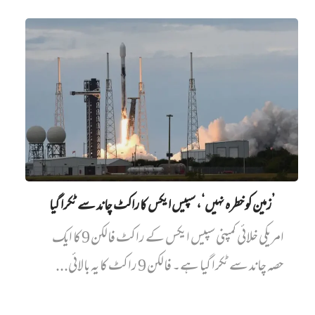
’زمین کو خطرہ نہیں‘، سپیس ایکس کا راکٹ چاند سے ٹکرا گیا
امریکی خلائی کمپنی سپیس ایکس کے راکٹ فالکن 9 کا ایک
حصہ چاند سے ٹکرا گیا ہے۔ فالکن 9 راکٹ کا یہ بالائی...