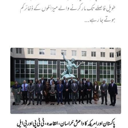
طویل فاصلے تک مار کرنے والے میزائلوں کے ذخائر کم
ہوتے جا رہے...
پاکستان اور امریکہ کا داعش خراسان، القاعدہ، ٹی ٹی پی اور بی ایل