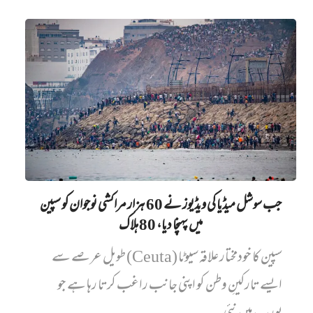
جب سوشل میڈیا کی ویڈیوز نے 60 ہزار مراکشی نوجوان کو سپین
میں پہنچا دیا، 80 ہلاک
سپین کا خودمختار علاقہ سیوٹا (Ceuta) طویل عرصے سے
ایسے تارکینِ وطن کو اپنی جانب راغب کرتا رہا ہے جو