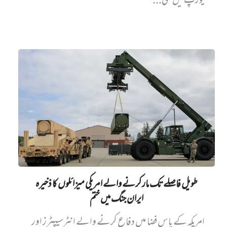
یورپ میں نئی...
طویل فاصلے تک مار کرنے والے امریکی میزائلوں کا ذخیرہ
ایران جنگ میں‌ ختم
امریکہ کے پاس فضا میں دفاع کرنے والے انٹرسیپٹرز اور