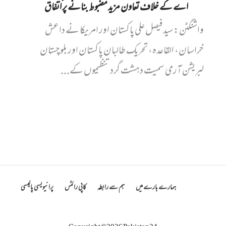
اے کے خلاف تعاون مزید مضبوط بنانے پر اتفاق
واشنگٹن: سید فیصل علی پاکستان اور امریکا نے داعش
خراسان، القاعدہ، تحریک طالبان پاکستان اور بلوچستان
لبریشن آرمی سمیت دہشت گرد تنظیموں کے...
ہمارے بارے میں
ہم سے رابطہ
کاپی رائٹس
پرائیویسی پالیسی