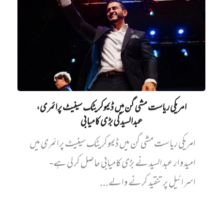
امریکی ریاست مشی گن میں ڈیموکریٹک سینیٹ پرائمری،
عبدالسید کی بڑی کامیابی
امریکی ریاست مشی گن میں ڈیموکریٹک سینیٹ پرائمری میں‌
امیدوار عبدالسید نے بڑی کامیابی حاصل کر لی ہے-
اسرائیل پر تنقید کرنے والے...