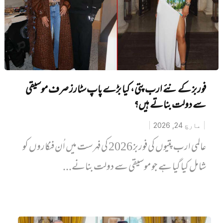
فوربز کے نئے ارب پتی، کیا بڑے پاپ سٹارز صرف موسیقی
سے دولت بناتے ہیں؟
مارچ 24, 2026
عالمی ارب پتیوں کی فوربز 2026 کی فہرست میں اُن فنکاروں کو
شامل کیا گیا ہے جو موسیقی سے دولت بنانے...