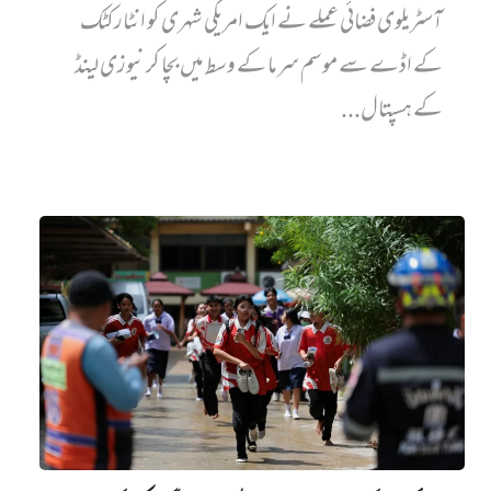
آسٹریلوی فضائی عملے نے ایک امریکی شہری کو انٹارکٹک
کے اڈے سے موسم سرما کے وسط میں بچا کر نیوزی لینڈ
کے ہسپتال...