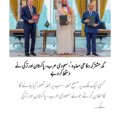
’مکہ مشترکہ دفاعی معاہدہ‘، سعودی عرب، پاکستان اور ترکی نے
دستخط کر دیے
’کسی ایک ملک پر مسلح حملہ، سب پر حملہ تصور کیا جائے گا‘
کا اعلان کرتے ہوئے سعودی عرب، پاکستان اور ترکی
نے...