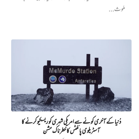
ملوث...
دُنیا کے آخری کونے سے امریکی شہری کو ریسکیو کرنے کا
آسٹریلوی پائلٹس کا خطرناک مشن