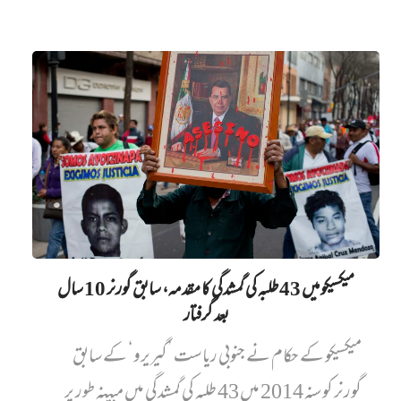
میکسیکو میں 43 طلبہ کی گمشدگی کا مقدمہ، سابق گورنر 10 سال
بعد گرفتار
میکسیکو کے حکام نے جنوبی ریاست ’گیریرو‘ کے سابق
گورنر کو سنہ 2014 میں 43 طلبہ کی گمشدگی میں مبینہ طور پر