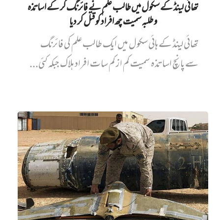
تھائی لینڈ کے سکول میں طالب علم نے فائرنگ کر کے اساتذہ
و طلبہ سمیت چھ افراد کو قتل کر دیا
تھائی لینڈ کے ہائی سکول میں ایک طالب علم کی فائرنگ
سے پانچ اساتذہ سمیت کم از کم سات افراد ہلاک جبکہ کئی...