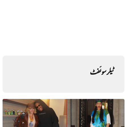
ٹیلر سوئفٹ