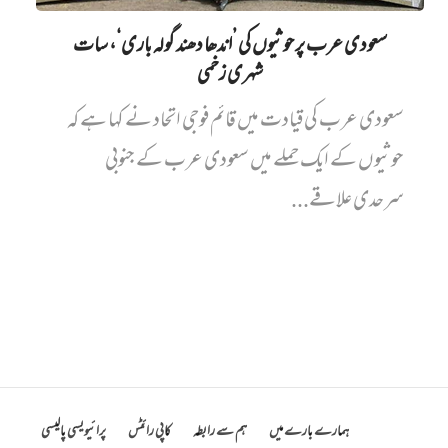
سعودی عرب پر حوثیوں کی ’اندھا دھند گولہ باری‘، سات
شہری زخمی
سعودی عرب کی قیادت میں قائم فوجی اتحاد نے کہا ہے کہ
حوثیوں کے ایک حملے میں سعودی عرب کے جنوبی
سرحدی علاقے...
ہمارے بارے میں
ہم سے رابطہ
کاپی رائٹس
پرائیویسی پالیسی