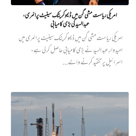
امریکی ریاست مشی گن میں ڈیموکریٹک سینیٹ پرائمری،
عبدالسید کی بڑی کامیابی
امریکی ریاست مشی گن میں ڈیموکریٹک سینیٹ پرائمری میں‌
امیدوار عبدالسید نے بڑی کامیابی حاصل کر لی ہے-
اسرائیل پر تنقید کرنے والے...