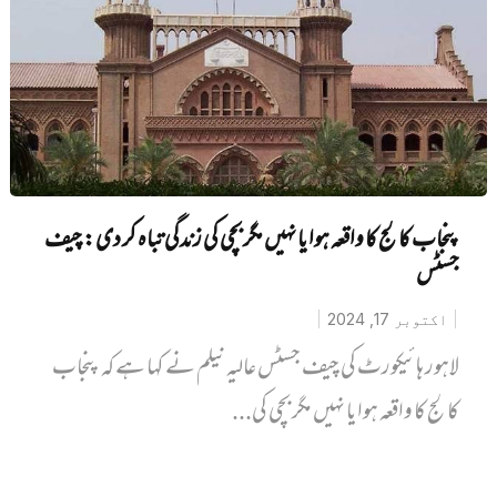
پنجاب کالج کا واقعہ ہوا یا نہیں مگر بچی کی زندگی تباہ کر دی: چیف
جسٹس
اکتوبر 17, 2024
لاہور ہائیکورٹ کی چیف جسٹس عالیہ نیلم نے کہا ہے کہ پنجاب
کالج کا واقعہ ہوا یا نہیں مگر بچی کی...