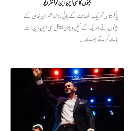
بیٹوں کا سی این این کو انٹرویو
پاکستان تحریکِ انصاف کے بانی رہنما عمران خان کے
بیٹوں نے امریکہ کے ٹیلی ویژن چینل سی این این سے
بات کرتے ہوئے...