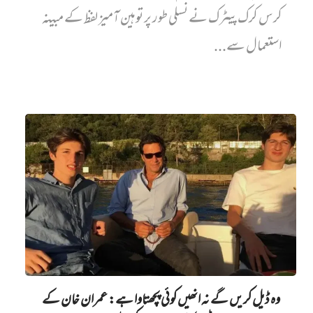
کرس کرک پیٹرک نے نسلی طور پر توہین آمیز لفظ کے مبینہ
استعمال سے...
وہ ڈیل کریں گے نہ انھیں کوئی پچھتاوا ہے: عمران خان کے