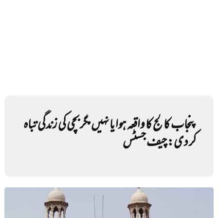
پنجاب کالج کا واقعہ ہوا یا نہیں مگر بچی کی زندگی تباہ
کر دی: چیف جسٹس