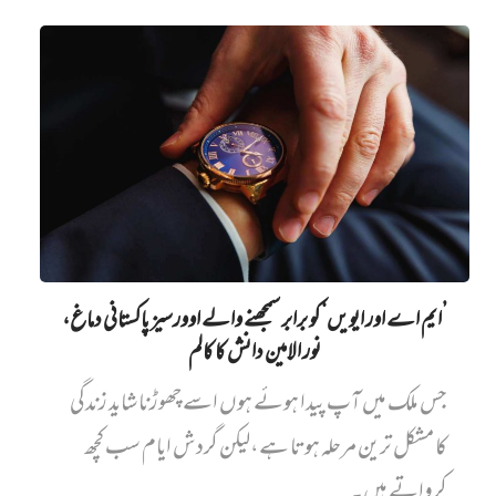
’ایم اے اور ایویں‌‘ کو برابر سمجھنے والے اوورسیز پاکستانی دماغ،
نور الامین دانش کا کالم
جس ملک میں آپ پیدا ہوئے ہوں اسے چھوڑنا شاید زندگی
کا مشکل ترین مرحلہ ہوتا ہے،لیکن گردش ایام سب کچھ
کرواتے ہیں۔...