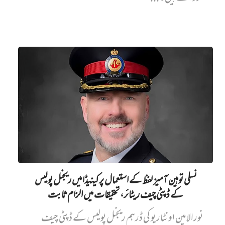
نسلی توہین آمیز لفظ کے استعمال پر کینیڈا میں ریجنل پولیس
کے ڈپٹی چیف ریٹائر، تحقیقات میں الزام ثابت
نورالامین اونٹاریو کی ڈرہم ریجنل پولیس کے ڈپٹی چیف