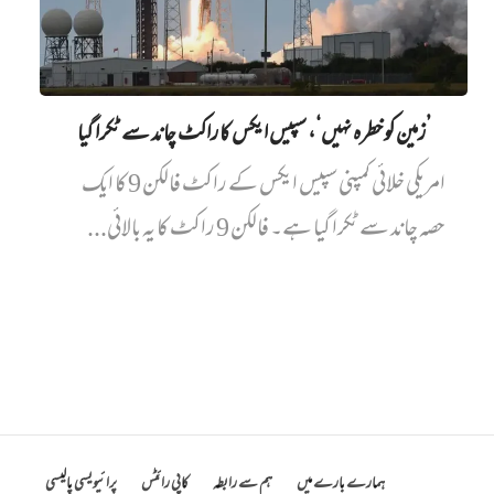
’زمین کو خطرہ نہیں‘، سپیس ایکس کا راکٹ چاند سے ٹکرا گیا
امریکی خلائی کمپنی سپیس ایکس کے راکٹ فالکن 9 کا ایک
حصہ چاند سے ٹکرا گیا ہے۔ فالکن 9 راکٹ کا یہ بالائی...
ہمارے بارے میں
ہم سے رابطہ
کاپی رائٹس
پرائیویسی پالیسی