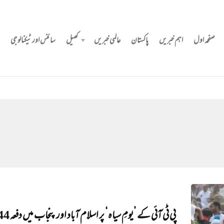
صفحہ اول
اہم خبریں
پاکستان
عالمی خبریں
کھیل
سائنس اور ٹیکنالوجی
‎پی ٹی آئی کے ’یومِ سیاہ‘ پر اسل