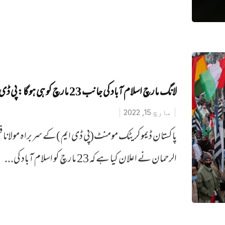
لانگ مارچ اسلام آباد کی جانب 23 مارچ کو ہی ہوگا: پی ڈی ایم
مارچ 15, 2022
پاکستان ڈیموکریٹک مومنٹ(پی ڈی ایم )کے سربراہ مولانا 
الرحمان نے اعلان کیا ہے کہ 23 مارچ کو اسلام آباد کی...