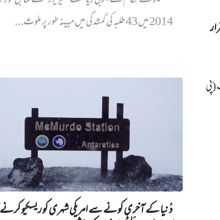
میکسیکو کے حکام نے جنوبی ریاست ’گیریرو‘ کے سابق گورنر ک
2014 میں 43 طلبہ کی گمشدگی میں مبینہ طور پر ملوث...
رار
 (پی
دُنیا کے آخری کونے سے امریکی شہری کو ریسکیو کرنے ک