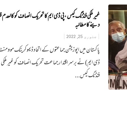
غیر ملکی فنڈنگ کیس ، پی ڈی ایم کا تحریک انصاف کو کالعدم ق
دینے کا مطالبہ
جنوری 25, 2022
پاکستان میں اپوزیشن جماعتوں کے اتحاد ڈیموکریٹک موومنٹ
ڈی ایم) نے برسراقتدار جماعت تحریک انصاف کو غیر ملکی
فنڈنگ کیس...