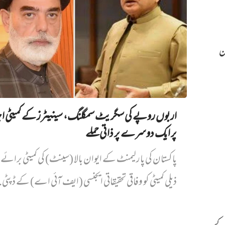
ن
اربوں روپے کی سگریٹ سمگلنگ، سینیٹرز کے کمیٹی ا
پر ایک دوسرے پر ذاتی حملے
پاکستان کی پارلیمنٹ کے ایوان بالا (سینٹ) کی کمیٹی برائے د
ذیلی کمیٹی کو وفاقی تحقیقاتی ایجنسی (ایف آئی اے) کے ڈپٹی.