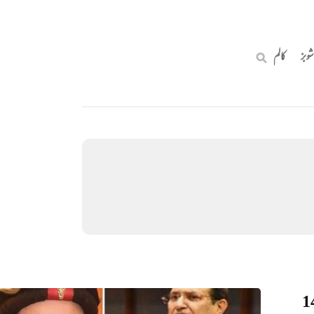
شوبز
کالم
ام آباد اور پنجاب میں دفعہ 144