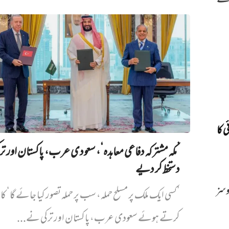
 کے
 کا
’مکہ مشترکہ دفاعی معاہدہ‘، سعودی عرب، پاکستان اور ت
دستخط کر دیے
روسز
’کسی ایک ملک پر مسلح حملہ، سب پر حملہ تصور کیا جائے گا‘ کا
کرتے ہوئے سعودی عرب، پاکستان اور ترکی نے...