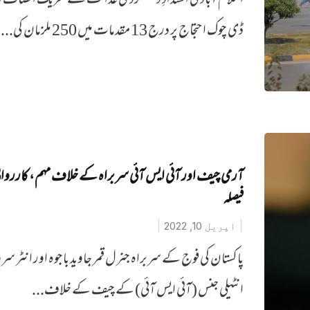
اسلام آباد کی انسدادِ دہشتگردی عدالت نے تحریک انصاف
ڈی چوک احتجاج پر درج 13 مقدمات میں 250 ملزمان کی...
آرمی چیف اور آئی ایس آئی سربراہ کے خلاف مہم، کارروائی
فیصلہ
اپریل 10, 2022
پاکستان کی فوج کے سربراہ جنرل قمر جاوید باجوہ اور انٹر س
انٹیلی جنس (آئی ایس آئی) کے چیف کے خلاف...