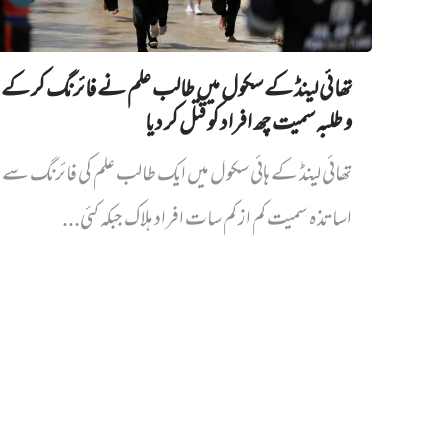
تھائی لینڈ کے سکول میں طالب علم نے فائرنگ کر کے 
و طلبہ سمیت چھ افراد کو قتل کر دیا
تھائی لینڈ کے ہائی سکول میں ایک طالب علم کی فائرنگ سے پ
اساتذہ سمیت کم از کم سات افراد ہلاک جبکہ کئی...