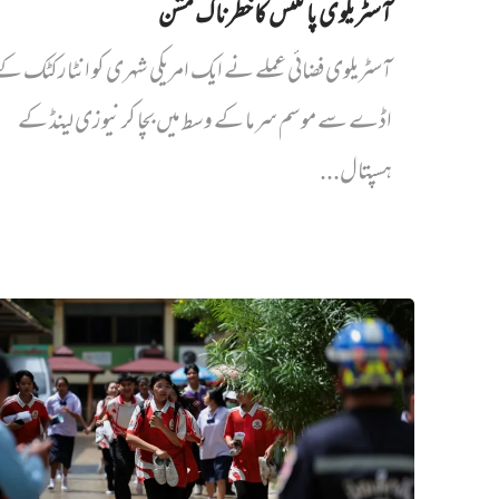
آسٹریلوی پائلٹس کا خطرناک مشن
آسٹریلوی فضائی عملے نے ایک امریکی شہری کو انٹارکٹک ک
اڈے سے موسم سرما کے وسط میں بچا کر نیوزی لینڈ کے
ہسپتال...