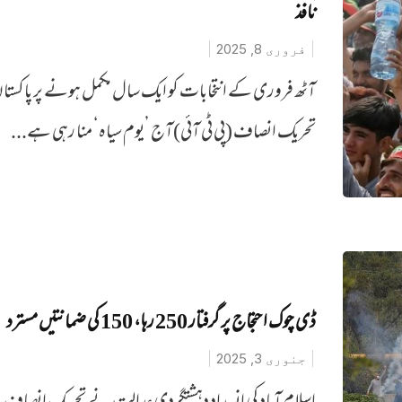
نافذ
فروری 8, 2025
آٹھ فروری کے انتخابات کو ایک سال مکمل ہونے پر پاکستا
تحریک انصاف (پی ٹی آئی)آج ’یوم سیاہ‘ منا رہی ہے...
ڈی چوک احتجاج پر گرفتار 250 رہا، 150 کی ضمانتیں مسترد
جنوری 3, 2025