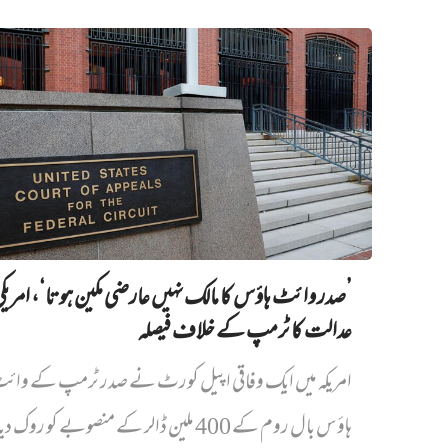
’صدر وائٹ ہاؤس کا مالک نہیں‌ عارضی مکین ہوتا‘، امریک
عدالت کا ٹرمپ کے خلاف فیصلہ
امریکہ میں ایک وفاقی اپیل کورٹ نے صدر ٹرمپ کے وائ
ہاؤس بال روم کے 400 ملین ڈالر کے منصوبے کو روک دیا...