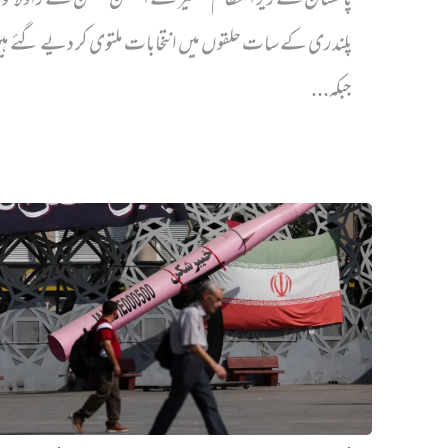
پاکستان کے زیر انتظام کشمیر کے الیکشن کمیشن نے راولاک
پلندری کے سات حلقوں میں انتخابات ملتوی کر دیے گئے ہ
جبکہ...