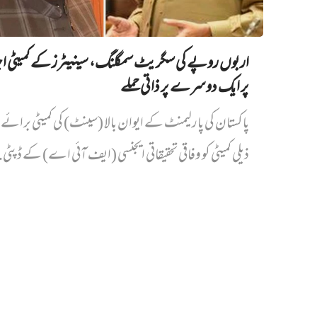
اربوں روپے کی سگریٹ سمگلنگ، سینیٹرز کے کمیٹی ا
پر ایک دوسرے پر ذاتی حملے
پاکستان کی پارلیمنٹ کے ایوان بالا (سینٹ) کی کمیٹی برائے د
ذیلی کمیٹی کو وفاقی تحقیقاتی ایجنسی (ایف آئی اے) کے ڈپٹی.