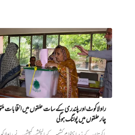
راولاکوٹ اور پلندری کے سات حلقوں میں انتخابات مل
چار حلقوں میں پولنگ ہوگی