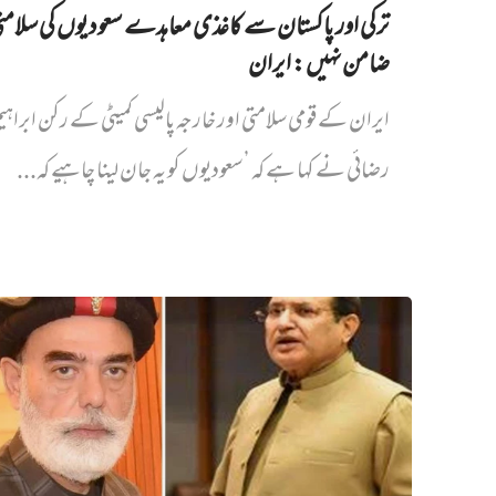
ترکی اور پاکستان سے کاغذی معاہدے سعودیوں کی سلام
ضامن نہیں‌: ایران
ایران کے قومی سلامتی اور خارجہ پالیسی کمیٹی کے رکن ابراہی
رضائی نے کہا ہے کہ ’سعودیوں کو یہ جان لینا چاہیے کہ...