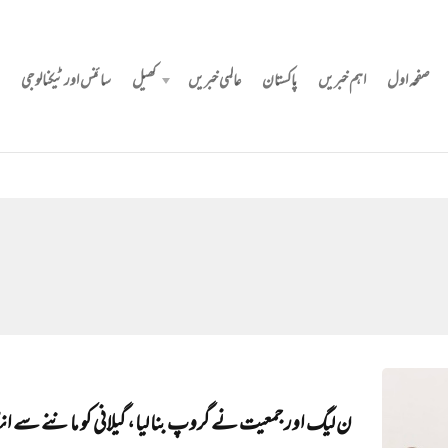
صفحہ اول
اہم خبریں
پاکستان
عالمی خبریں
کھیل
سائنس اور ٹیکنالوجی
ن لیگ اور جمعیت نے گروپ بنا لیا، گیلانی کو ماننے سے انک