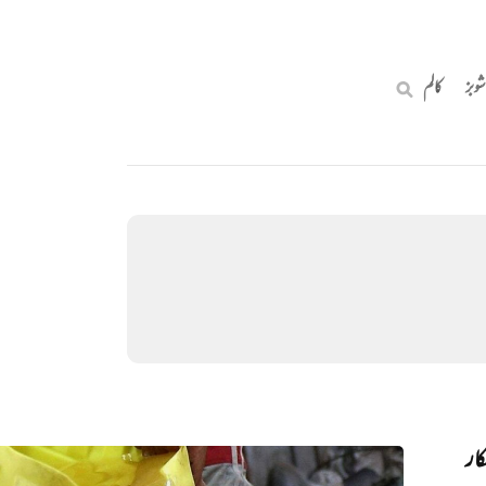
شوبز
کالم
ار