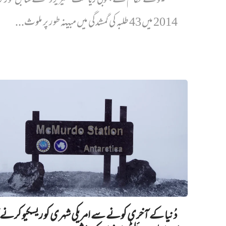
میکسیکو کے حکام نے جنوبی ریاست ’گیریرو‘ کے سابق گورنر ک
2014 میں 43 طلبہ کی گمشدگی میں مبینہ طور پر ملوث...
دُنیا کے آخری کونے سے امریکی شہری کو ریسکیو کرنے ک