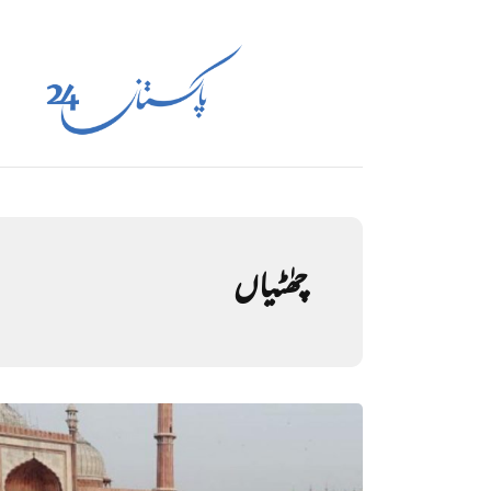
چھٰٹیاں