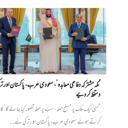
’مکہ مشترکہ دفاعی معاہدہ‘، سعودی عرب، پاکستان اور ت
دستخط کر دیے
’کسی ایک ملک پر مسلح حملہ، سب پر حملہ تصور کیا جائے گا‘ کا
کرتے ہوئے سعودی عرب، پاکستان اور ترکی نے...