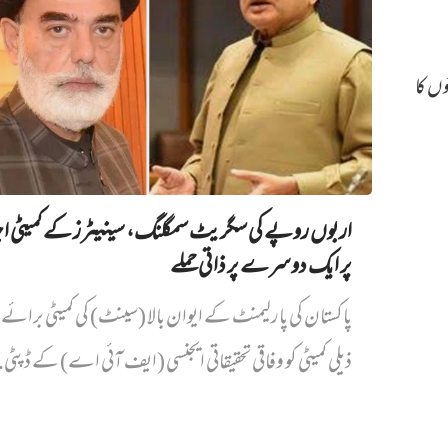
وں کا
اربوں روپے کی سگریٹ سمگلنگ، سینیٹرز کے کمیٹی ا
پر ایک دوسرے پر ذاتی حملے
پاکستان کی پارلیمنٹ کے ایوان بالا (سینٹ) کی کمیٹی برائے د
ذیلی کمیٹی کو وفاقی تحقیقاتی ایجنسی (ایف آئی اے) کے ڈپٹی.