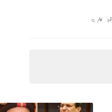
شوبز
کالم