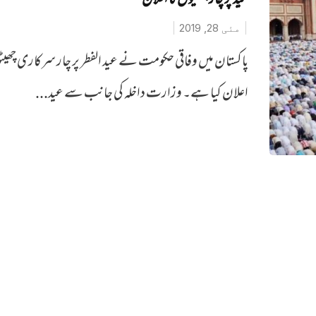
عید پر چار چھٹیوں کا اعلان
مئی 28, 2019
پاکستان میں وفاقی حکومت نے عید الفطر پر چار سرکاری چھیٹ
اعلان کیا ہے۔ وزارت داخلہ کی جانب سے عید...