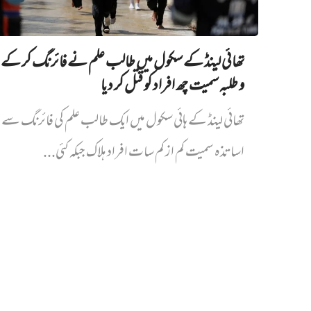
تھائی لینڈ کے سکول میں طالب علم نے فائرنگ کر کے 
و طلبہ سمیت چھ افراد کو قتل کر دیا
تھائی لینڈ کے ہائی سکول میں ایک طالب علم کی فائرنگ سے پ
اساتذہ سمیت کم از کم سات افراد ہلاک جبکہ کئی...