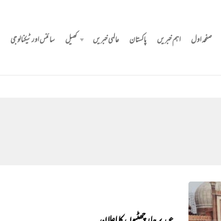
صفحہ اول
اہم خبریں
پاکستان
عالمی خبریں
کھیل
سائنس اور ٹیکنالوجی