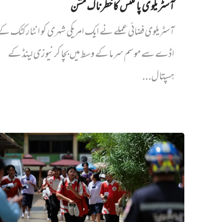
آسٹریلوی پائلٹس کا خطرناک مشن
آسٹریلوی فضائی عملے نے ایک امریکی شہری کو انٹارکٹک ک
اڈے سے موسم سرما کے وسط میں بچا کر نیوزی لینڈ کے
ہسپتال...