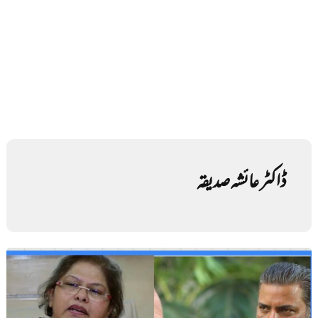
ڈاکٹر عائشہ صدیقہ