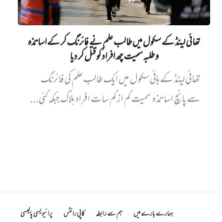
تھائی لینڈ کے سکول میں طالب علم نے فائرنگ کر کے اساتذہ
و طلبہ سمیت چھ افراد کو قتل کر دیا
تھائی لینڈ کے ہائی سکول میں ایک طالب علم کی فائرنگ
سے پانچ اساتذہ سمیت کم از کم سات افراد ہلاک جبکہ کئی...
ہمارے بارے میں
ہم سے رابطہ
کاپی رائٹس
پرائیویسی پالیسی