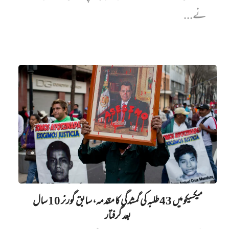
نے...
میکسیکو میں 43 طلبہ کی گمشدگی کا مقدمہ، سابق گورنر 10 سال
بعد گرفتار