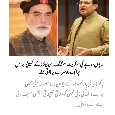
اربوں روپے کی سگریٹ سمگلنگ، سینیٹرز کے کمیٹی اجلاس
پر ایک دوسرے پر ذاتی حملے
پاکستان کی پارلیمنٹ کے ایوان بالا (سینٹ) کی کمیٹی
برائے داخلہ کی ذیلی کمیٹی کو وفاقی تحقیقاتی ایجنسی (ایف آئی
اے) کے ڈپٹی...