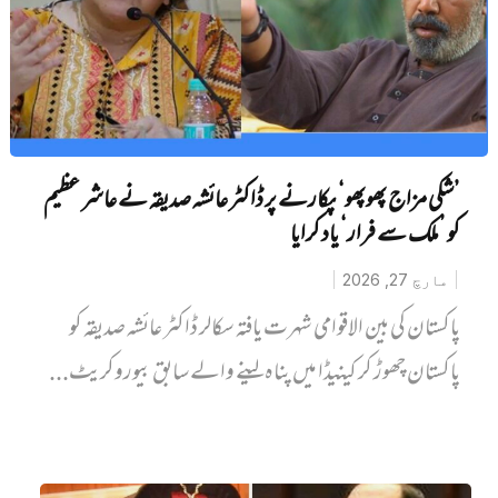
’شکی مزاج پھوپھو‘ پکارنے پر ڈاکٹر عائشہ صدیقہ نے عاشر عظیم
کو ’ملک سے فرار‘ یاد کرایا
مارچ 27, 2026
پاکستان کی بین الاقوامی شہرت یافتہ سکالر ڈاکٹر عائشہ صدیقہ کو
پاکستان چھوڑ کر کینیڈا میں پناہ لینے والے سابق بیوروکریٹ...