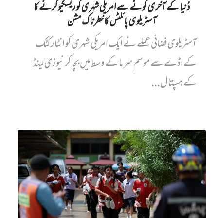
دُنیا کے آخری کونے سے امریکی شہری کو ریسکیو کرنے کا
آسٹریلوی پائلٹس کا خطرناک مشن
آسٹریلوی فضائی عملے نے ایک امریکی شہری کو انٹارکٹک
کے اڈے سے موسم سرما کے وسط میں بچا کر نیوزی لینڈ
کے ہسپتال...