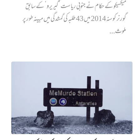
میکسیکو کے حکام نے جنوبی ریاست ’گیریرو‘ کے سابق
گورنر کو سنہ 2014 میں 43 طلبہ کی گمشدگی میں مبینہ طور پر
ملوث...