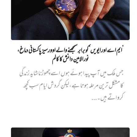
’ایم اے اور ایویں‌‘ کو برابر سمجھنے والے اوورسیز پاکستانی دماغ،
نور الامین دانش کا کالم
جس ملک میں آپ پیدا ہوئے ہوں اسے چھوڑنا شاید زندگی
کا مشکل ترین مرحلہ ہوتا ہے،لیکن گردش ایام سب کچھ
کرواتے ہیں۔...