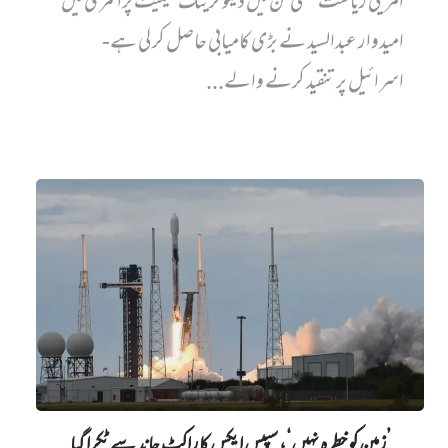
امریکی ریاست مشی گن میں ڈیموکریٹک سینیٹ پرائمری میں‌
امیدوار عبدالسید نے بڑی کامیابی حاصل کر لی ہے-
اسرائیل پر تنقید کرنے والے...
’زمین کو خطرہ نہیں‘، سپیس ایکس کا راکٹ چاند سے ٹکرا گیا