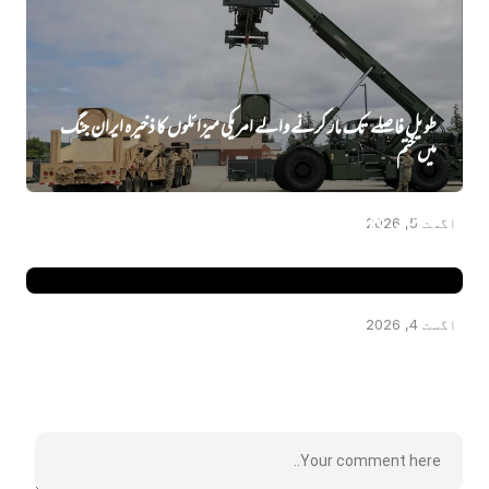
طویل فاصلے تک مار کرنے والے امریکی میزائلوں کا ذخیرہ ایران جنگ
میں‌ ختم
کینیڈا میں‌ جعلی روحانی عامل نے خاتون سے 8 لاکھ ڈالر ہتھیا لیے، ملزم
اگست 5, 2026
انڈیا فرار
اگست 4, 2026