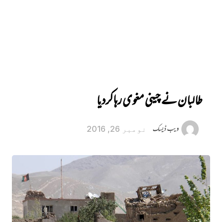
طالبان نے چینی مغوی رہا کردیا
ویب ڈیسک
نومبر 26, 2016