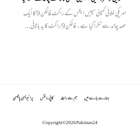
امریکی خلائی کمپنی سپیس ایکس کے راکٹ فالکن 9 کا ایک
حصہ چاند سے ٹکرا گیا ہے۔ فالکن 9 راکٹ کا یہ بالائی...
ہمارے بارے میں
ہم سے رابطہ
کاپی رائٹس
پرائیویسی پالیسی
Copyright ©2026 Pakistan24