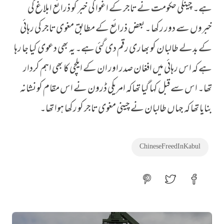
ہے۔ چینکی حکومت نے تاجر کے اغوا کی خبر کو ذرائع ابلاغ کی
خبروں سے دور رکھا ۔ بعض ذرائع کے مطابق مغوی تاجر کی رہائی
کے بدلے طالبان کو بھاری رقم دی گئی ہے۔ یہ بھی دعوی کیا جا رہا
ہے کہ اس رہائی میں افغان صدر اور ان کے ایلچی کا بھی اہم کردار
تھا۔ اس سے قبل کہا گیا تھاکہ امریکی ڈرون نے اس مقام کو نشانہ
بنایا تھا کہ جہاں طالبان نے چینی مغوی تاجر کو رکھا ہوا تھا۔
Chinese Freed In Kabul