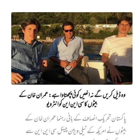
وہ ڈیل کریں گے نہ انھیں کوئی پچھتاوا ہے: عمران خان کے
بیٹوں کا سی این این کو انٹرویو
پاکستان تحریکِ انصاف کے بانی رہنما عمران خان کے
بیٹوں نے امریکہ کے ٹیلی ویژن چینل سی این این سے