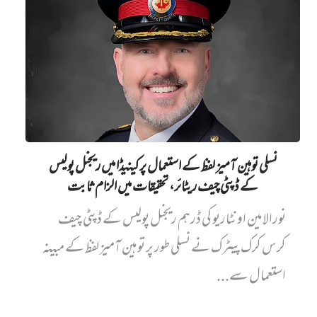
نسلی توہین آمیز لفظ کے استعمال پر کینیڈا میں ریجنل پولیس
کے ڈپٹی چیف ریٹائر، تحقیقات میں الزام ثابت
نورالامین اونٹاریو کی ڈرہم ریجنل پولیس کے ڈپٹی چیف
کرس کرک پیٹرک نے نسلی طور پر توہین آمیز لفظ کے مبینہ
استعمال سے...