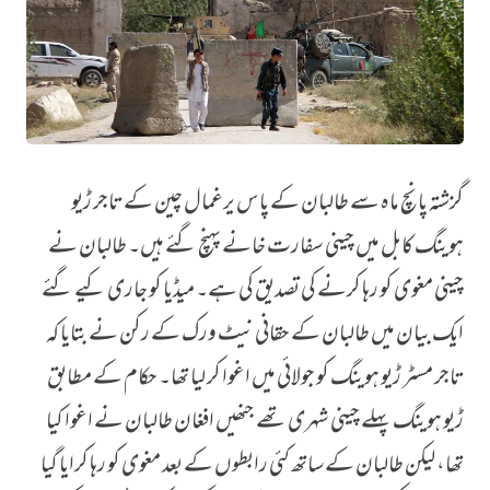
گزشتہ پانچ ماہ سے طالبان کے پاس یرغمال چین کے تاجر ڑیو
طالبان نے چینی مغوی رہا کردیا
ہوینگ کابل میں چینی سفارت خانے پہنچ گئے ہیں۔ طالبان نے
چینی مغوی کو رہا کرنے کی تصدیق کی ہے۔ میڈیا کو جاری کیے گئے
ایک بیان میں طالبان کے حقانی نیٹ ورک کے رکن نے بتایا کہ
تاجر مسٹر ڑیو ہوینگ کو جولائی میں اغوا کر لیا تھا۔ حکام کے مطابق
ڑیو ہوینگ پہلے چینی شہری تھے جنھیں افغان طالبان نے اغوا کیا
تھا، لیکن طالبان کے ساتھ کئی رابطوں کے بعد مغوی کو رہا کرایا گیا