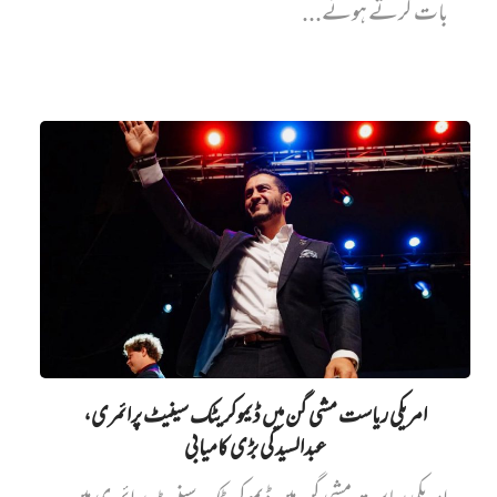
بات کرتے ہوئے...
امریکی ریاست مشی گن میں ڈیموکریٹک سینیٹ پرائمری،
عبدالسید کی بڑی کامیابی