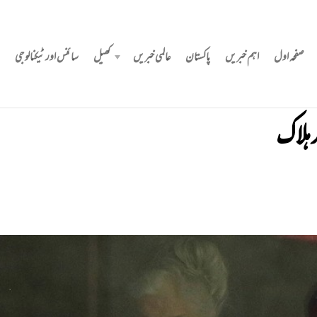
صفحہ اول
اہم خبریں
پاکستان
عالمی خبریں
کھیل
سائنس اور ٹیکنالوجی