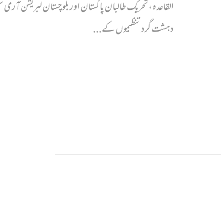
القاعدہ، تحریک طالبان پاکستان اور بلوچستان لبریشن آرمی
دہشت گرد تنظیموں کے...