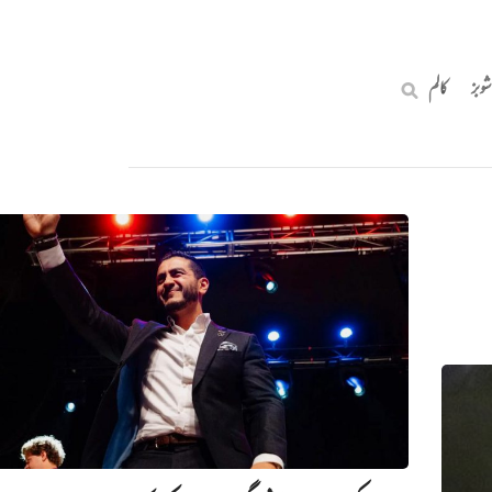
شوبز
کالم