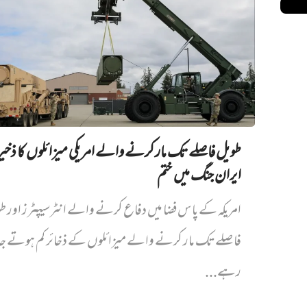
طویل فاصلے تک مار کرنے والے امریکی میزائلوں کا ذخیر
ایران جنگ میں‌ ختم
امریکہ کے پاس فضا میں دفاع کرنے والے انٹرسیپٹرز اور ط
فاصلے تک مار کرنے والے میزائلوں کے ذخائر کم ہوتے جا
رہے...