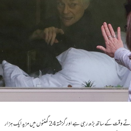
امریکہ میں کورونا وائرس سے ہلاکتوں کی تعداد گزرتے وقت کے ساتھ بڑھ رہی ہے اور گزشتہ 24 گھنٹوں میں مزید ایک ہزار