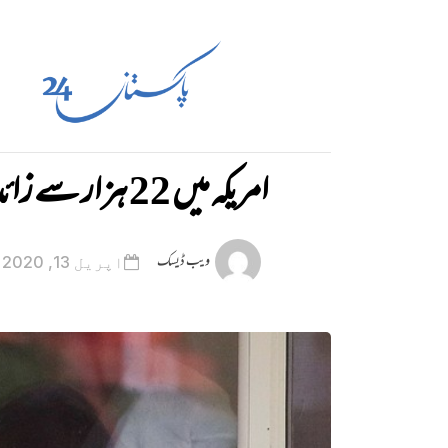
امریکہ میں 22 ہزار سے زائد ہلاک
ویب ڈیسک
اپریل 13, 2020