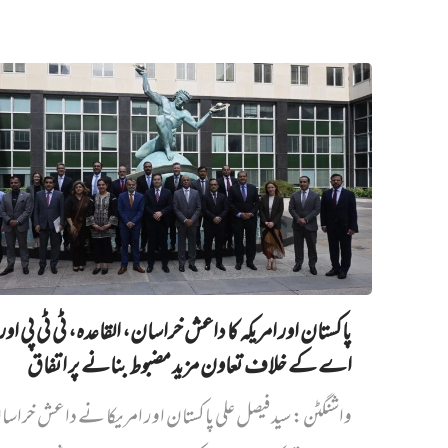
پاکستان اور امریکہ کا داعش خراسان، القاعدہ، ٹی ٹی پی اور
اے کے خلاف تعاون مزید مضبوط بنانے پر اتفاق
واشنگٹن: سید فیصل علی پاکستان اور امریکا نے داعش خراس