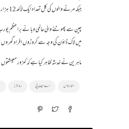
جبکہ مرنے والوں کی کل تعداد ایک لاکھ 12 ہزار سے زیادہ ہے۔
چین سے پھوٹنے والی عالمی وبا نے براعظم یورپ او
میں لاک ڈاؤن کی وجہ سے کروڑوں افراد گھروں میں
ماہرین نے خدشہ ظاہر کیا ہے کہ کمزور معیشتو
اتارتاس
اے ایف پی
روئٹرز
ر
کینیڈا میں‌ جعلی روحانی عامل نے خاتون سے 8 ل
انڈیا فرار