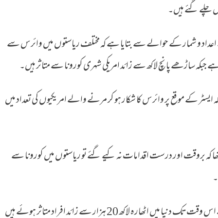
ے اعداد و شمار کے حوالے سے بتایا ہے کہ مختلف ریاستوں میں وائرس سے
 ایسٹر کے موقع پر وائرس کا شکار ہو کر مرنے والے امریکیوں کی تعداد میں
ھا کہ بروقت اور درست اقدامات نہ کیے گئے تو ریاستوں میں کورونا سے
۔
بین الاقوامی ذرائع ابلاغ کے مطابق عالمی وبا سے اس وقت تک دنیا میں اٹھارہ لاکھ 20 ہزار سے زائد افراد متاثر ہوئے ہیں