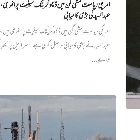
امریکی ریاست مشی گن میں ڈیموکریٹک سینیٹ پرائمری،
عبدالسید کی بڑی کامیابی
امریکی ریاست مشی گن میں ڈیموکریٹک سینیٹ پرائمری میں‌ ام
عبدالسید نے بڑی کامیابی حاصل کر لی ہے- اسرائیل پر تنقی
والے...