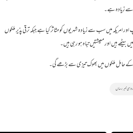
ر امریکہ میں سب سے زیادہ شہریوں کو مثاثر کیا ہے جبکہ ترقی پذیر ملکوں
 بیٹھے ہیں اور معیشتیں تباہ ہو رہی ہیں۔
ں کے حامل ملکوں میں بھوک تیزی سے بڑھے گی۔
وسی خبر رساں
اکھ ڈالر ہتھیا لیے، ملزم
سوٹ کیس میں‌ لاش، یونان میں‌ سکاٹش خاتون کے قتل کے الزام میں
افغان شہری گرفتار