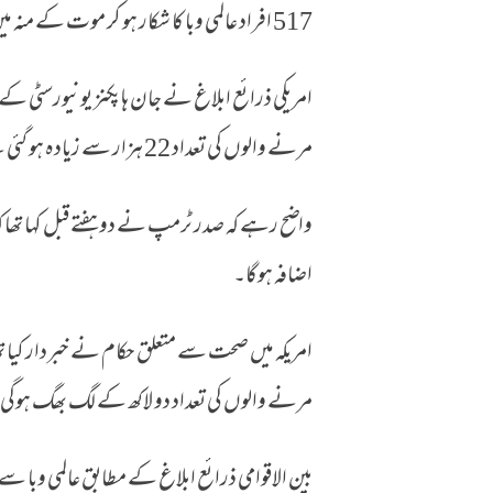
517 افراد عالمی وبا کا شکار ہو کر موت کے منہ میں چلے گئے ہیں۔
امریکی ذرائع ابلاغ نے جان ہاپکنز یونیورسٹی ک
مرنے والوں کی تعداد 22 ہزار سے زیادہ ہو گئی ہے جبکہ ساڑھے پانچ لاکھ سے زائد امریکی شہری کورونا سے متاثر ہیں۔
واضح رہے کہ صدر ٹرمپ نے دو ہفتے قبل کہا تھا کہ
اضافہ ہوگا۔
امریکہ میں صحت سے متعلق حکام نے خبردار کیا ت
مرنے والوں کی تعداد دو لاکھ کے لگ بھگ ہوگی