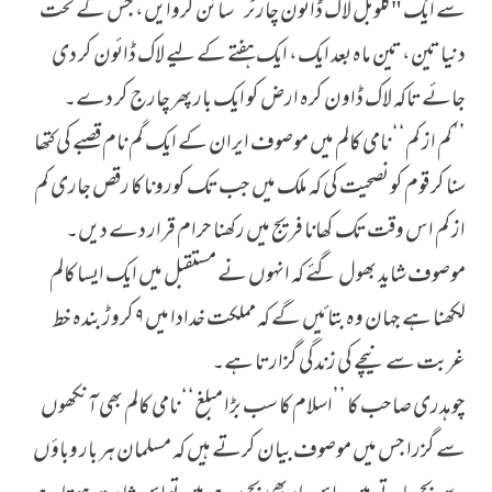
سے ایک "گلوبل لاک ڈائون چارٹر” سائن کروایں، جس کے تحت
دنیا تین، تین ماہ بعد ایک، ایک ہفتے کے لیے لاک ڈائون کر دی
جائے تاکہ لاک ڈاون کرہ ارض کو ایک بار پھر چارج کر دے۔
’’کم از کم‘‘ نامی کالم میں موصوف ایران کے ایک گم نام قصبے کی کتھا
سنا کر قوم کو نصحیت کی کہ ملک میں جب تک کورونا کا رقص جاری کم
از کم اس وقت تک کھانا فریج میں رکھنا حرام قرار دے دیں۔
موصوف شاید بھول گئے کہ انہوں نے مستقبل میں ایک ایسا کالم
لکھنا ہے جہان وہ بتائیں گے کہ مملکت خدادا میں ۹ کروڑ بندہ خط
غربت سے نیچے کی زندگی گزارتا ہے۔
چوہدری صاحب کا ’’اسلام کا سب بڑا مبلغ‘‘ نامی کالم بھی آنکھوں
سے گزرا جس میں موصوف بیان کرتے ہیں کہ مسلمان ہر بار وباؤں