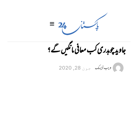
جاوید چوہدری کب معافی مانگیں گے؟
ویب ڈیسک
جون 28, 2020