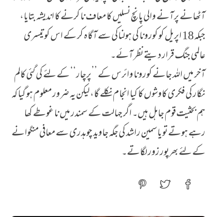
آٹھانے پرآنے والی پانچ نسلیں کا معاف نا کرنے کا اندیشہ بتایا،
جبکہ 18 اپریل کو کورونا کی ہولناکی سے آگاہ کر کے اس کو تیسری
عالمی جنگ قرار دیتے نظر آئے۔
آخر میں اللہ جانے کورونا وائرس کے ’’پرچار‘‘ کے لئے کی گئی کالم
نگار کی فکری کاوشوں کا کیا انجام نکلے گا، لیکن یہ ضرور معلوم ہو گیا کہ
ہم بحثیت قوم جاہل ہیں۔ اگر جہالت کے سمندر میں نا غوطے کھا
رہے ہوتے تو یاسمین راشد کی جگہ جاوید چوہدری سے معافی منگوانے
کے لئے بھرپور زور لگاتے۔