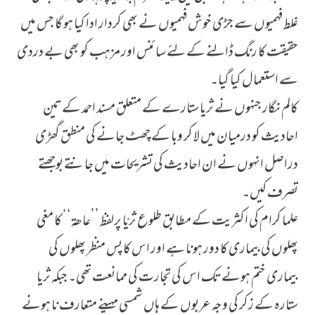
غلط فہمیوں سے جڑی خوش فہمیوں نے بھی کردار ادا کیا ہو گا جس میں
حقیقت کا رنگ ڈالنے کے لئے سائنس اور مزہب کو بھی بے دردی
سے استعمال کیا گیا۔
کالم نگار جنہوں نے ثریا ستارے کے متعلق مسند احمد کے تین
احادیث کو درمیان میں لا کر وبا کے چھٹ جانے کی منطق گھڑی
دراصل انہوں نے ان احادیث کی تشریحات میں جانتے بوجھتے
تصرف کیں۔
علما کرام کی اکثریت کے مطابق طلوع ثریّا پرلفظ ’’عاھة‘‘ کا مغی
پھلوں کی بیماری کا دور ہونا ہے اور اس کا پس منظر پھلوں کی
بیماری ختم ہونے تک اس کی تجارت کی ممانعت تھی۔ جبکہ ثریا
ستارہ کے زکر کی وجہ عربوں کے ہاں شمسی مہینے متعارف نا ہونے