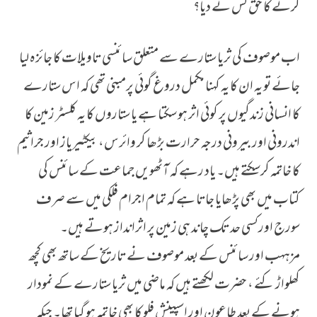
کرنے کا حق کس نے دیا؟
اب موصوف کی ثریا ستارے سے متعلق سائنسی تاویلات کا جائزہ لیا
جائے تو یہ ان کا یہ کہنا مکمل دروغ گوئی پرمبنی تھی کہ اس ستارے
کا انسانی زندگیوں پر کوئی اثر ہو سکتا ہے یا ستاروں کا یہ کلسٹر زمین کا
اندرونی اور بیرونی درجہ حرارت بڑھا کر وائرس، بیکٹیریاز اور جراثیم
کا خاتمہ کرسکتے ہیں۔ یاد رہے کہ آٹھویں جماعت کے سائنس کی
کتاب میں بھی پڑھایا جاتا ہے کہ تمام اجرام فلکی میں سے صرف
سورج اورکسی حد تک چاند ہی زمین پر اثرانداز ہوتے ہیں۔
مزہہب اور سائنس کے بعد موصوف نے تاریخ کے ساتھ بھی کچھ
کھلواڑ کئے ، حضرت لکھتے ہیں کہ ماضی میں ثریا ستارے کے نمودار
ہونے کے بعد طاعون اور اسپینش فلو کا بھی خاتمہ ہو گیا تھا۔ جبکہ