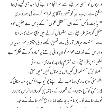
داریوں کو احسن طریقے سے سرانجام دینے کی امید بھی کیسے کی جا
سکتی ہے، جب ان کو شعور و آگاہی فراہم کرنے کی ذمہ داری
"ایڈیٹ باکس” کے ان ’’عقل کلوں‘‘ کے پاس ہے جنہیں خود
عقل کو بہتر طریقے سے استعمال کرنے میں ہکچکاہٹ کا سامنا
ہے۔ صنعت مبالغہ آرائی سے تعلق رکھنے والی بیشتر نامور ہستیاں
وائرس کے خلاف عوام کو لاپروائی برتنے پر آمادہ کرتے نظر آیے
لیکن جس طریقے سے محترم جاوید چوہدری نے اپنی
”صلاحیتں“استعمال کیں ان کی مثال کہیں نہیں ملتی۔
یکم مئی کو چوہدری صاحب نے اپنے یوٹیوب چینل پر نوید سنائی کہ
18 مئی کو ثریا ستارہ کے ظہور کے ساتھ ہی کورونا وائرس کا زور
ٹوٹ جائے گا۔ ہونا تو یہ چاہیے تھا تاریخ گزر جانے کے بعد