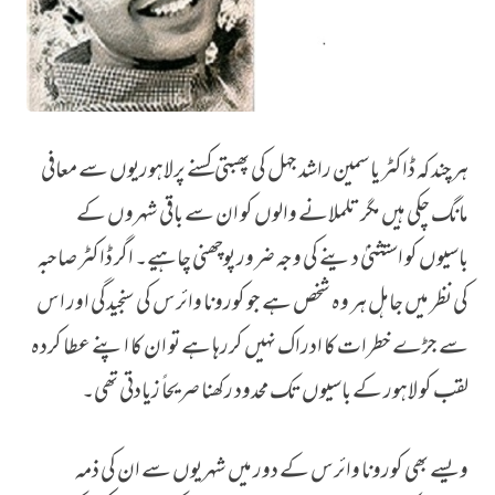
ہرچند کہ ڈاکٹر یاسمین راشد جہل کی پھبتی کسنے پرلاہوریوں سے معافی
جاوید چوہدری کب معافی مانگیں گے؟
مانگ چکی ہیں مگر تلملانے والوں کو ان سے باقی شہروں کے
باسیوں کو استثنیٰ دینے کی وجہ ضرور پوچھنی چاہیے۔ اگر ڈاکٹر صاحبہ
کی نظر میں جاہل ہر وہ شخص ہے جو کورونا وائرس کی سنجیدگی اور اس
سے جڑے خطرات کا ادراک نہیں کررہا ہے تو ان کا اپنے عطا کردہ
لقب کو لاہور کے باسیوں تک محدود رکھنا صریحاً زیادتی تھی۔
ویسے بھی کورونا وائرس کے دور میں شہریوں سے ان کی ذمہ