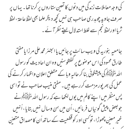
کی وجہ معاملات زندگی میں دنوں کا تعین ستاروں پر کرنا تھا۔ یہاں پر
صرف جاوید چوہدری صاحب ہی نہیں کچھ دیگر علما بھی لفظ عاھۃ، لفظ
ثریا اور لفظ نجم سے غلط استدلال لیتے نظر آئے۔
جامعیہ بنوریہ کی ویب سائٹ پر جائیں یا اںجنئر محمد علی مرزا یا مفتی
طارق محسود کی اس موضوع پر گفتگو سنیں وہ ان احادیث کو رسول
اللہﷺ کی پیشگوئی بنا کر حالیہ وبا کے متعلق اعلان واظہار کرنے کی
عمل کی بھرپور مزمت کررہے ہیں۔ مفتی منیب صاحب نے تو اسی
پس منظر میں اپنے کالم میں یوں لکھا ہے کہ رسول اللہ ﷺنے
جوبعض پیش گوئیاں فرمائیں، اُن میں سِنّ وسال نہیں بتایا، اُنہیں
غیر معیّن چھوڑا، تو کسی اور کو قطعیت کے ساتھ اُن کا مصداق متعیّن