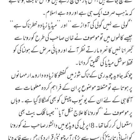
سے بچ جاتے ہیں، اس بار بھی بچ رہے ہیں تو اس ثابت ہوتا ہے
کہ مذہب صرف ایک ہی ہے اور وہ ہے اسلام۔
’’گولی سے نہیں گولی کی آواز سے‘‘ اور ’’میڈیا زیادہ خطرناک ہے‘‘
جیسے کالموں میں تو موصوف نے خان صاحب کی طرح کورونا سے
گبھرانا نہیں کا نعرہ مارتے نظر آئے اور وبائی مرض کے ہولناکی کو
فقط سوشل میڈیا کی تخلیق گردانا۔
چونکہ جاوید چوہدری کے ٹاک شوز میں گفتگو کا زیادہ دارومدار مہمانوں
پر ہوتا ہے تو متعلقہ موضوع پر ان کے فراہم کردہ معلومات سے
آگاہی کے لئے ان کے یوٹیوب چینل کو بھی کھنگالا گیا ہے ۔ وہاں
پر موصوف نے ’’کورونا کا علاج نکل آیا‘‘ جیسا کلک بیٹ بھی
استعمال کر رکھا تھا۔ 8 اپریل کی ویڈیو میں دانشور صاحب نے کورونا
کو انسانی تاریخ کی سب سے بڑی آپرچیونٹی قرار دی جس سے فائدہ نا