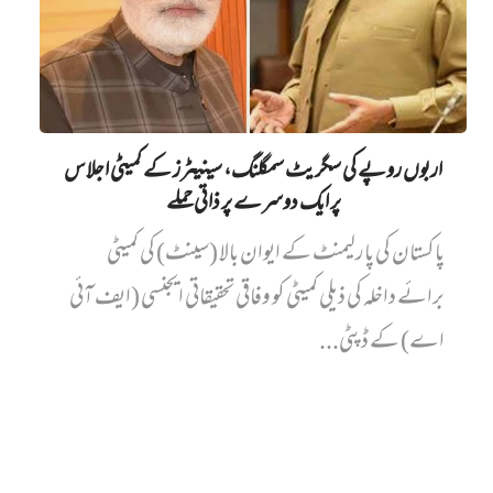
اربوں روپے کی سگریٹ سمگلنگ، سینیٹرز کے کمیٹی اجلاس
پر ایک دوسرے پر ذاتی حملے
پاکستان کی پارلیمنٹ کے ایوان بالا (سینٹ) کی کمیٹی
برائے داخلہ کی ذیلی کمیٹی کو وفاقی تحقیقاتی ایجنسی (ایف آئی
اے) کے ڈپٹی...