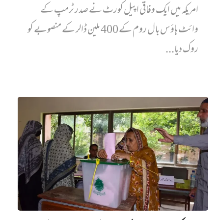
امریکہ میں ایک وفاقی اپیل کورٹ نے صدر ٹرمپ کے
وائٹ ہاؤس بال روم کے 400 ملین ڈالر کے منصوبے کو
روک دیا...