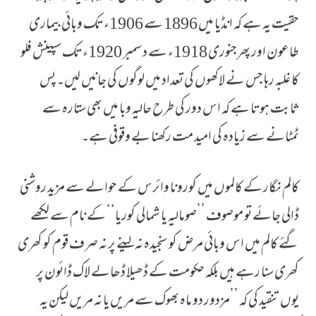
حقیت یہ ہے کہ انڈیا میں 1896 سے 1906ء تک وبائی بیماری
طاعون اور پھرجنوری 1918ء سے دسمبر 1920ء تک سپینش فلو
کا غلبہ رہا جس نے لاکھوں کی تعداد میں لوگوں کی جانیں لیں۔ پس
ثابت ہوتا ہے کہ اس دور کی طرح حالیہ وبا میں بھی ستارہ سے
ٹمٹانے سے زیادہ کی امید مت رکھنا بے وقوفی ہے۔
کالم نگار کے کالموں میں کورونا وائرس کے حوالے سے مزید روشنی
ڈالی جائے تو موصوف ’’صومالیہ یا شمالی کوریا‘‘ کے نام سے لکھے
گئے کالم میں اس وبائی مرض کو سنجیدہ نہ لینے پر نہ صرف قوم کو کھری
کھری سنا رہے ہیں بلکہ حکومت کے ڈھیلا ڈھالے لاک ڈائون پر
یوں تنقید کی کہ ’’مزدور دو ماہ بھوک سے مریں یا نہ مریں لیکن یہ