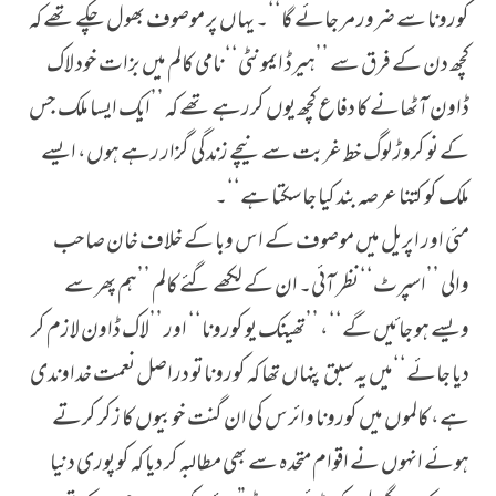
کورونا سے ضرور مر جائے گا‘‘۔ یہاں پر موصوف بھول چکے تھے کہ
کچھ دن کے فرق سے ’’ہیرڈ ایمونٹی‘‘ نامی کالم میں بزات خود لاک
ڈاون آٹھانے کا دفاع کچھ یوں کررہے تھے کہ ’’ایک ایسا ملک جس
کے نو کروڑ لوگ خط غربت سے نیچے زندگی گزار رہے ہوں، ایسے
ملک کو کتنا عرصہ بند کیا جا سکتا ہے‘‘۔
مئی اور اپریل میں موصوف کے اس وبا کے خلاف خان صاحب
والی ’’اسپرٹ‘‘ نظر آئی۔ ان کے لکھے گئے کالم ’’ہم پھر سے
ویسے ہو جائیں گے‘‘، ’’تھینک یو کورونا‘‘ اور ’’لاک ڈاون لازم کر
دیا جائے‘‘میں یہ سبق پنہاں تھا کہ کورونا تو دراصل نعمت خداوندی
ہے، کالموں میں کورونا وائرس کی ان گنت خوبیوں کا زکر کرتے
ہوئے انہوں نے اقوام متحدہ سے بھی مطالبہ کر دیا کہ کو پوری دنیا