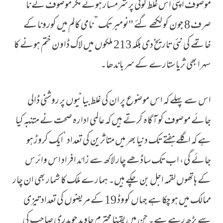
موصوف اپنی اس غلط گوئی پر شرمسار ہوتے مگر موصوف نے نا
صرف 8 جون کو لکھے گئے "نومبر تک” نامی کالم میں کورونا کے
خاتمے کی نئی تاریخ دی بلکہ 213 ملکوں میں لاک ڈاون ختم ہونے کا
سہرا بھی ثریا ستارے کے سر باندھا۔
اس سے پہلے کہ اس موضوع پر ان کی غلط بیانیوں پر روشنی ڈالی
جائے موصوف کو آگاہ کرتے ہیں کہ عالمی ادارہ صحت نے متنبہ کیا
ہے کہ اگلے ہفتے تک دنیا بھر میں متاثرین کی تعداد ’ایک کروڑ ہو
جائے گی، اب تک ساڈھے چار لاکھ سے زائد افراد اس وائرس
کے ہاتھوں لقمہ اجل بن چکے ہیں۔ ہمارے ملک کا شمار بھی ان چار
ممالک میں ہو چکا ہے جہاں کووڈ 19 کے مریضوں کی تعداد تیزی
سے بڑھ رہے ہے۔ جن میں یقینا محترم جاوید چوہدری صاحب کی