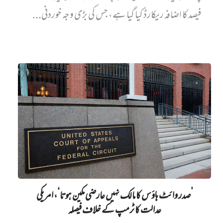
فیصد کا اضافہ ریکارڈ کیا گیا ہے، جس کی بڑی وجہ خوردنی...
’صدر وائٹ ہاؤس کا مالک نہیں‌ عارضی مکین ہوتا‘، امریکی
عدالت کا ٹرمپ کے خلاف فیصلہ