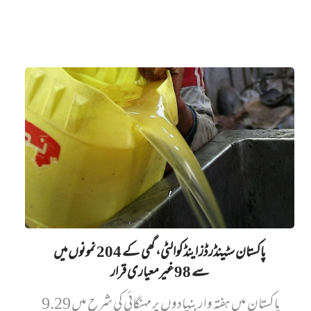
پاکستان سٹینڈرڈز اینڈ کوالٹی، گھی کے 204 نمونوں میں‌
سے 98 غیرمعیاری قرار
پاکستان میں ہفتہ وار بنیادوں پر مہنگائی کی شرح میں 9.29