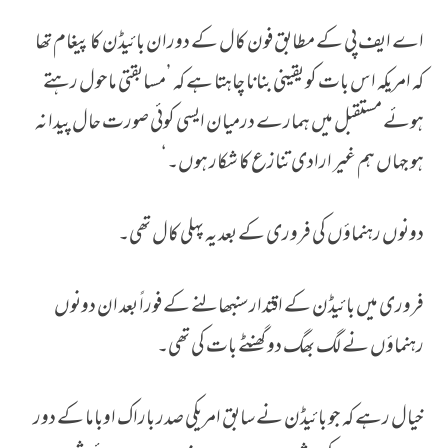
اے ایف پی کے مطابق فون کال کے دوران بائیڈن کا پیغام تھا
کہ امریکہ اس بات کو یقینی بنانا چاہتا ہے کہ ’مسابقتی ماحول رہتے
ہوئے مستقبل میں ہمارے درمیان ایسی کوئی صورت حال پیدا نہ
ہو جہاں ہم غیر ارادی تنازع کا شکار ہوں۔‘
دونوں رہنماؤں کی فروری کے بعد یہ پہلی کال تھی۔
فروری میں بائیڈن کے اقتدار سنبھالنے کے فوراً بعد ان دونوں
رہنماؤں نے لگ بھگ دو گھنٹے بات کی تھی۔
خیال رہے کہ جو بائیڈن نے سابق امریکی صدر باراک اوباما کے دور