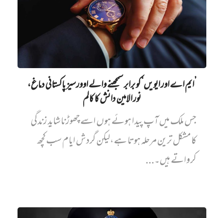
’ایم اے اور ایویں‌‘ کو برابر سمجھنے والے اوورسیز پاکستانی دماغ،
نور الامین دانش کا کالم
جس ملک میں آپ پیدا ہوئے ہوں اسے چھوڑنا شاید زندگی
کا مشکل ترین مرحلہ ہوتا ہے،لیکن گردش ایام سب کچھ
کرواتے ہیں۔...