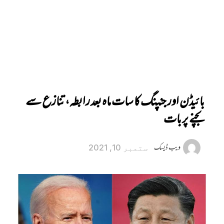
بائیڈن اور جنپنگ کا سات ماہ بعد رابطہ، تنازع سے
بچنے پر بات
ویب ڈیسک
ستمبر 10, 2021