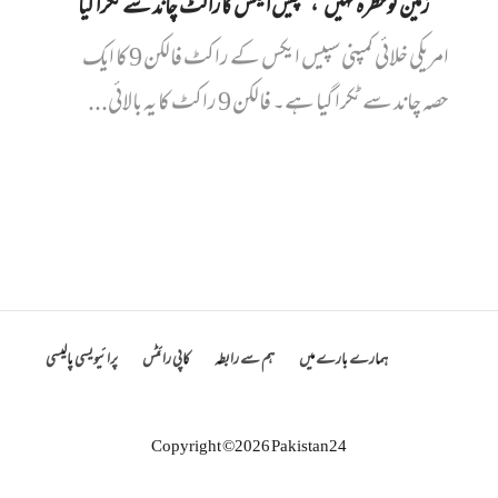
’زمین کو خطرہ نہیں‘، سپیس ایکس کا راکٹ چاند سے ٹکرا گیا
امریکی خلائی کمپنی سپیس ایکس کے راکٹ فالکن 9 کا ایک
حصہ چاند سے ٹکرا گیا ہے۔ فالکن 9 راکٹ کا یہ بالائی...
ہمارے بارے میں
ہم سے رابطہ
کاپی رائٹس
پرائیویسی پالیسی
Copyright ©2026 Pakistan24