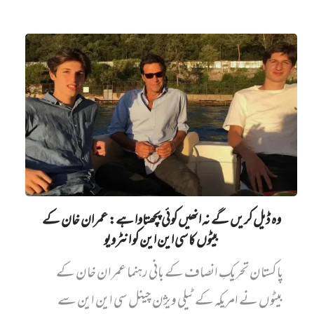
وہ ڈیل کریں گے نہ انھیں کوئی پچھتاوا ہے: عمران خان کے
بیٹوں کا سی این این کو انٹرویو
پاکستان تحریکِ انصاف کے بانی رہنما عمران خان کے
بیٹوں نے امریکہ کے ٹیلی ویژن چینل سی این این سے