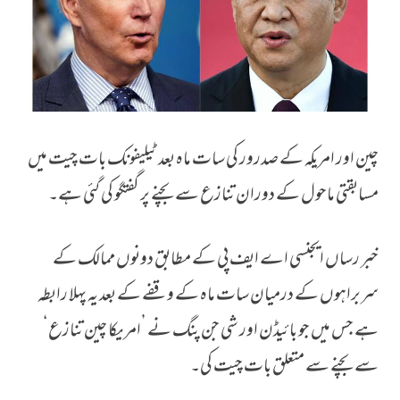
چین اور امریکہ کے صدرور کی سات ماہ بعد ٹیلیفونک بات چیت میں
بائیڈن اور جنپنگ کا سات ماہ بعد رابطہ، تنازع سے بچنے پر بات
مسابقتی ماحول کے دوران تنازع سے بچنے پر گفتگو کی گئی ہے۔
خبر رساں ایجنسی اے ایف پی کے مطابق دونوں ممالک کے
سربراہوں کے درمیان سات ماہ کے وقفے کے بعد یہ پہلا رابطہ
ہے جس میں جو بائیڈن اور شی جن پنگ نے ’امریکا چین تنازع‘
سے بچنے سے متعلق بات چیت کی۔