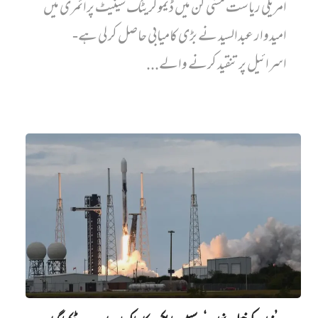
امریکی ریاست مشی گن میں ڈیموکریٹک سینیٹ پرائمری میں‌
امیدوار عبدالسید نے بڑی کامیابی حاصل کر لی ہے-
اسرائیل پر تنقید کرنے والے...