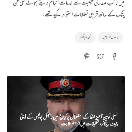
میں نائب صدر کی حیثیت سے خدمات انجام دیتے ہوئے شی جن
پنگ کے ساتھ قریبی تعلقات استوار کیے تھے۔
بائیڈن اور چین
شی جنپنگ
نسلی توہین آمیز لفظ کے استعمال پر کینیڈا میں ریجنل پولیس کے ڈپٹی
چیف ریٹائر، تحقیقات میں الزام ثابت