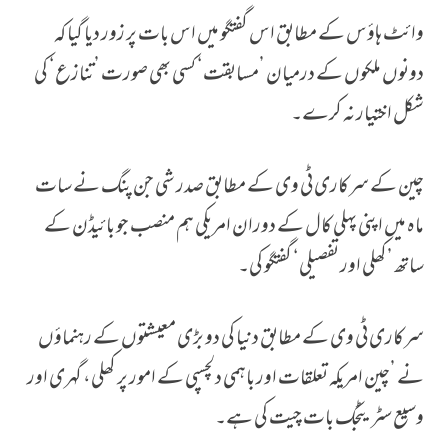
وائٹ ہاؤس کے مطابق اس گفتگو میں اس بات پر زور دیا گیا کہ
دونوں ملکوں کے درمیان ’مسابقت‘ کسی بھی صورت ’تنازع‘ کی
شکل اختیار نہ کرے۔
چین کے سرکاری ٹی وی کے مطابق صدر شی جن پنگ نے سات
ماہ میں اپنی پہلی کال کے دوران امریکی ہم منصب جو بائیڈن کے
ساتھ ’کھلی اور تفصیلی‘ گفتگو کی۔
سرکاری ٹی وی کے مطابق دنیا کی دو بڑی معیشتوں کے رہنماؤں
نے ’چین امریکہ تعلقات اور باہمی دلچسپی کے امور پر کھلی، گہری اور
وسیع سٹریٹجک بات چیت کی ہے۔