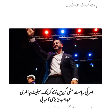
بات کرتے ہوئے...
امریکی ریاست مشی گن میں ڈیموکریٹک سینیٹ پرائمری،
عبدالسید کی بڑی کامیابی