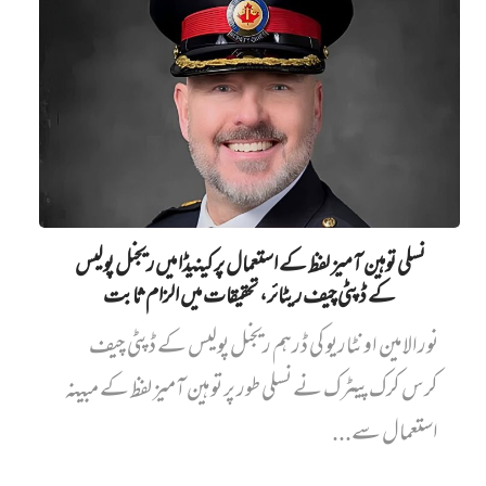
نسلی توہین آمیز لفظ کے استعمال پر کینیڈا میں ریجنل پولیس
کے ڈپٹی چیف ریٹائر، تحقیقات میں الزام ثابت
نورالامین اونٹاریو کی ڈرہم ریجنل پولیس کے ڈپٹی چیف
کرس کرک پیٹرک نے نسلی طور پر توہین آمیز لفظ کے مبینہ
استعمال سے...