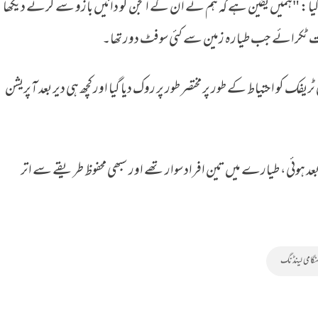
ا گیا: "ہمیں یقین ہے کہ ہم نے ان کے انجن کو دائیں بازو سے گرتے دیکھا
ٹکرائے جب طیارہ زمین سے کئی سو فٹ دور تھا۔
فک کو احتیاط کے طور پر مختصر طور پر روک دیا گیا اور کچھ ہی دیر بعد آپریشن
 کہ ہنگامی لینڈنگ صبح 8 بجے کے بعد ہوئی، طیارے میں تین افراد سوار تھے اور سبھی محفوظ طریقے سے اتر
گامی لینڈنگ