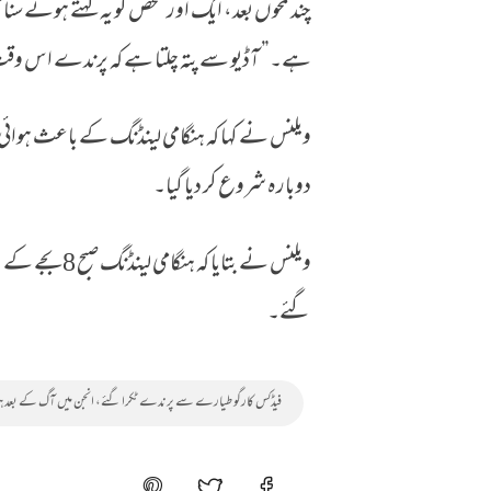
چند لمحوں بعد، ایک اور شخص کو یہ کہتے ہوئے سن
ہے۔” آڈیو سے پتہ چلتا ہے کہ پرندے اس وقت 
ویلنس نے کہا کہ ہنگامی لینڈنگ کے باعث ہوائی ٹری
دوبارہ شروع کر دیا گیا۔
ویلنس نے بتایا
گئے۔
فیڈکس کارگو طیارے سے پرندے ٹکرا گئے، انجن میں آگ کے بعد ہن