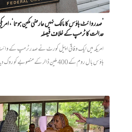
’صدر وائٹ ہاؤس کا مالک نہیں‌ عارضی مکین ہوتا‘، امریک
عدالت کا ٹرمپ کے خلاف فیصلہ
امریکہ میں ایک وفاقی اپیل کورٹ نے صدر ٹرمپ کے وائ
ہاؤس بال روم کے 400 ملین ڈالر کے منصوبے کو روک دیا...