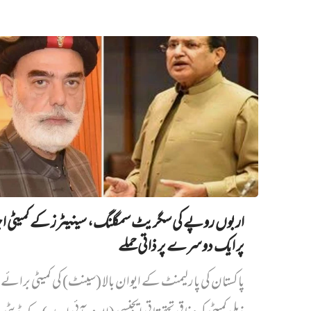
اربوں روپے کی سگریٹ سمگلنگ، سینیٹرز کے کمیٹی ا
پر ایک دوسرے پر ذاتی حملے
پاکستان کی پارلیمنٹ کے ایوان بالا (سینٹ) کی کمیٹی برائے د