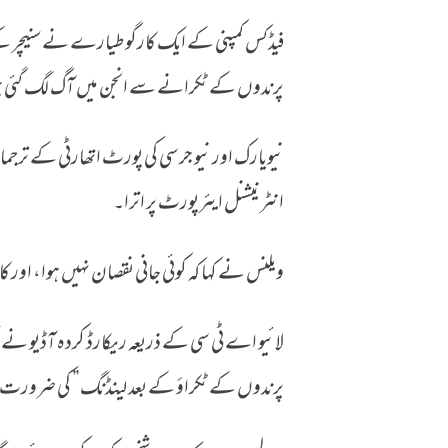
فیڈکس کمپنی کے ایک کارگو طیارے نے سنیچر ک
فیڈکس کارگو طیارے سے پرندے ٹکرا گئے، انجن میں آ
پرندوں کے ٹکرانے سے انجن میں آگ لگ گئی جو
نیویارک اور نیو جرسی کی پورٹ اتھارٹی کے ترجم
انٹرنیشنل ایئرپورٹ پر اترا۔
ویلنس نے کہا کہ کوئی جانی نقصان نہیں ہوا، او
لائیو اے ٹی سی کے ذریعہ ریکارڈ کردہ آڈیو نے 
پرندوں کے ٹکراؤ کے بعد لینڈنگ” کی ضرور