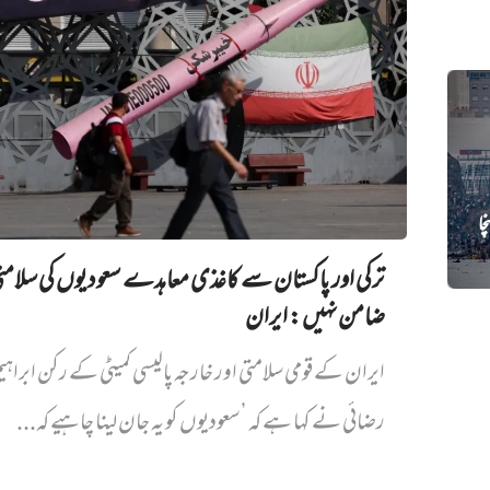
ہنچا
ترکی اور پاکستان سے کاغذی معاہدے سعودیوں کی سلام
ضامن نہیں‌: ایران
ایران کے قومی سلامتی اور خارجہ پالیسی کمیٹی کے رکن ابراہی
رضائی نے کہا ہے کہ ’سعودیوں کو یہ جان لینا چاہیے کہ...