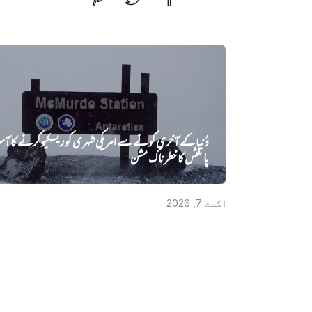
دُنیا کے آخری کونے سے امریکی شہری کو ریسکیو کرنے کا آس
پائلٹس کا خطرناک مشن
اگست 7, 2026