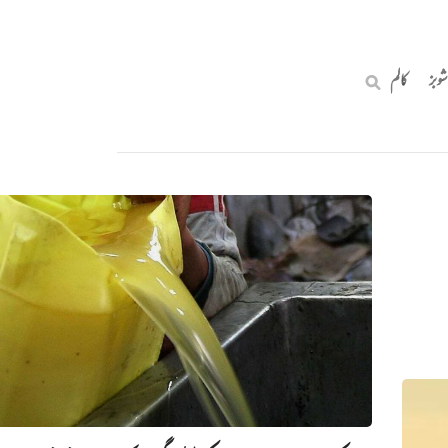
شوبز
کالم