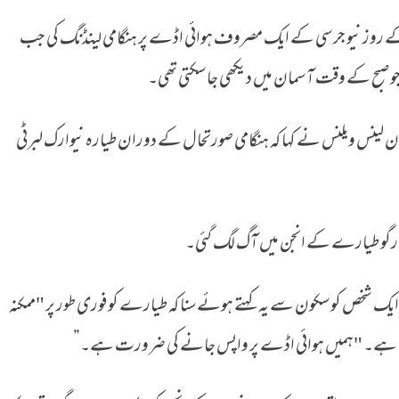
ے روز نیو جرسی کے ایک مصروف ہوائی اڈے پر ہنگامی لینڈنگ کی جب
گ کے بعد ہنگامی لینڈنگ
 صبح کے وقت آسمان میں دیکھی جا سکتی تھی۔
ان لینس ویلنس نے کہا کہ ہنگامی صورتحال کے دوران طیارہ نیوارک لبرٹی
ر کارگو طیارے کے انجن میں آگ لگ گئی۔
ایک شخص کو سکون سے یہ کہتے ہوئے سنا کہ طیارے کو فوری طور پر "ممکنہ
ت ہے۔ "ہمیں ہوائی اڈے پر واپس جانے کی ضرورت ہے۔”