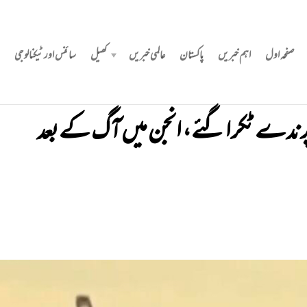
صفحہ اول
اہم خبریں
پاکستان
عالمی خبریں
کھیل
سائنس اور ٹیکنالوجی
ندے ٹکرا گئے، انجن میں آگ کے بعد