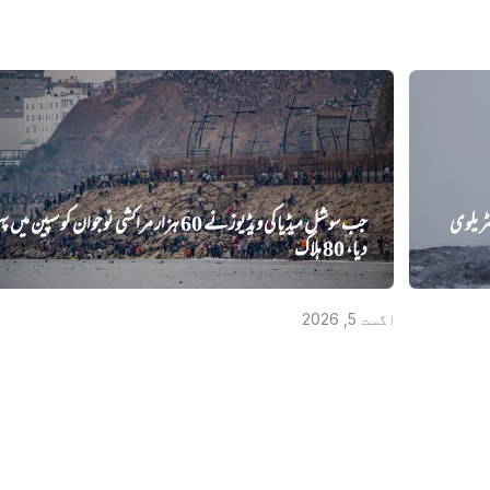
ٹریلوی
جب سوشل میڈیا کی ویڈیوز نے 60 ہزار مراکشی نوجوان کو سپین میں پ
دیا، 80 ہلاک
اگست 5, 2026