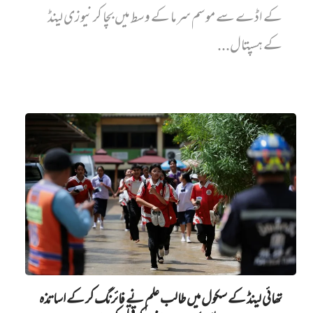
کے اڈے سے موسم سرما کے وسط میں بچا کر نیوزی لینڈ
کے ہسپتال...
تھائی لینڈ کے سکول میں طالب علم نے فائرنگ کر کے اساتذہ