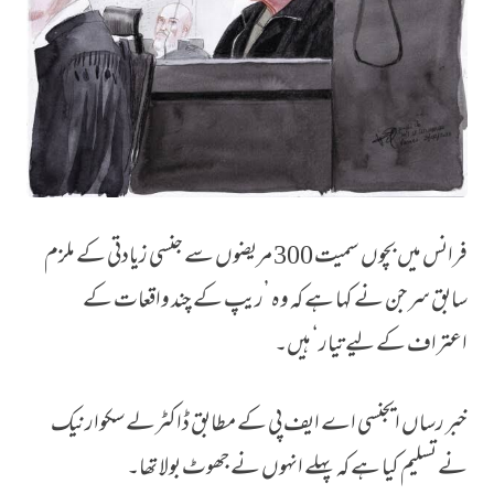
فرانس میں بچوں سمیت 300 مریضوں سے جنسی زیادتی کے ملزم
سابق سرجن نے کہا ہے کہ وہ ’ریپ کے چند واقعات کے
اعتراف کے لیے تیار‘ ہیں۔
خبر رساں ایجنسی اے ایف پی کے مطابق ڈاکٹرلے سکوارنیک
نے تسلیم کیا ہے کہ پہلے انہوں نے جھوٹ بولا تھا۔