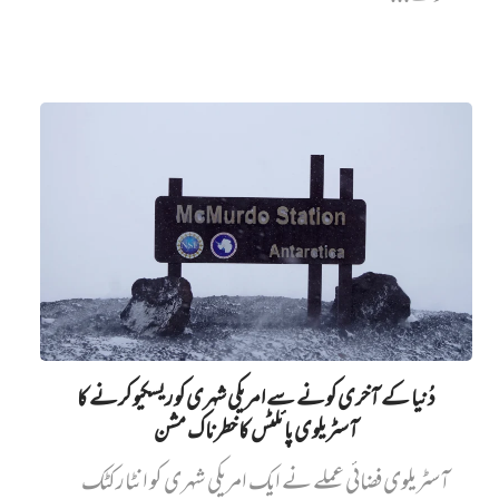
دُنیا کے آخری کونے سے امریکی شہری کو ریسکیو کرنے کا
آسٹریلوی پائلٹس کا خطرناک مشن
آسٹریلوی فضائی عملے نے ایک امریکی شہری کو انٹارکٹک