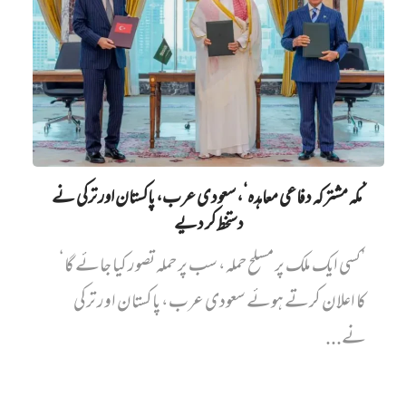
’مکہ مشترکہ دفاعی معاہدہ‘، سعودی عرب، پاکستان اور ترکی نے
دستخط کر دیے
’کسی ایک ملک پر مسلح حملہ، سب پر حملہ تصور کیا جائے گا‘
کا اعلان کرتے ہوئے سعودی عرب، پاکستان اور ترکی
نے...