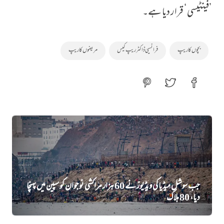
’فینٹیسی‘ قرار دیا ہے۔
بچوں کا ریپ
فرانسیی ڈاکٹر ریپ کیس
مریضوں کا ریپ
جب سوشل میڈیا کی ویڈیوز نے 60 ہزار مراکشی نوجوان کو سپین میں پہنچا
دیا، 80 ہلاک