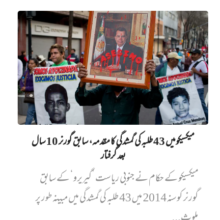
میکسیکو میں 43 طلبہ کی گمشدگی کا مقدمہ، سابق گورنر 10 سال
بعد گرفتار
میکسیکو کے حکام نے جنوبی ریاست ’گیریرو‘ کے سابق
گورنر کو سنہ 2014 میں 43 طلبہ کی گمشدگی میں مبینہ طور پر
ملوث...