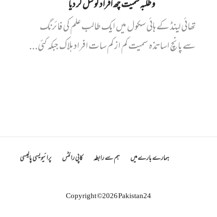
و طلبہ سمیت چھ افراد کو قتل کر دیا
تھائی لینڈ کے ہائی سکول میں ایک طالب علم کی فائرنگ
سے پانچ اساتذہ سمیت کم از کم سات افراد ہلاک جبکہ کئی...
ہمارے بارے میں
ہم سے رابطہ
کاپی رائٹس
پرائیویسی پالیسی
Copyright ©2026 Pakistan24