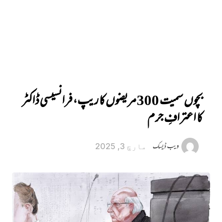
‎بچوں سمیت 300 مریضوں کا ریپ، فرانسیسی ڈاکٹر
کا اعترافِ جرم
ویب ڈیسک
مارچ 3, 2025