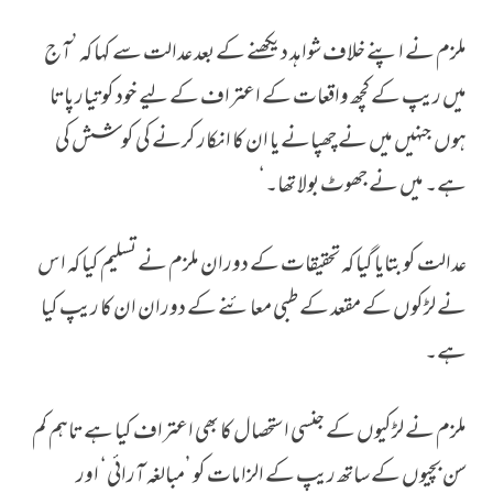
ملزم نے اپنے خلاف شواہد دیکھنے کے بعد عدالت سے کہا کہ ’آج
میں ریپ کے کچھ واقعات کے اعتراف کے لیے خود کو تیار پاتا
ہوں جنہیں میں نے چھپانے یا ان کا انکار کرنے کی کوشش کی
ہے۔ میں نے جھوٹ بولا تھا۔‘
عدالت کو بتایا گیا کہ تحقیقات کے دوران ملزم نے تسلیم کیا کہ اس
نے لڑکوں کے مقعد کے طبی معائنے کے دوران ان کا ریپ کیا
ہے۔
ملزم نے لڑکیوں کے جنسی استحصال کا بھی اعتراف کیا ہے تاہم کم
سن بچیوں کے ساتھ ریپ کے الزامات کو ’مبالغہ آرائی‘ اور