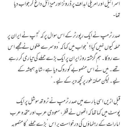
اسرائیل اور امریکی اہداف پر ڈرونز اور میزائل داغ کر جواب دیا
تھا-
صدر ٹرمپ نے ایک رپورٹر کے اس سوال پر کہ ’آپ نے ایران پر
حملہ کیوں نہیں کیا؟‘ جواب میں کہا کہ ’دوسرے ملکوں نے مجھے اس
سے روکا۔ ہم گزشتہ روز ایران پر ایک بڑے حملے کی تیاری کر رہے
تھے۔ میں نے اس منصوبے کو روک دیا ہے، شاید ہمیشہ کے
لیے۔ لیکن ممکنہ طور پر کچھ دیر کے لیے۔‘
قبل ازیں اسی بارے میں صدر ٹرمپ نے ٹروتھ سوشل پر ایک
پوسٹ میں کہا تھا کہ انھوں نے قطر، سعودی عرب اور متحدہ عرب
امارات کے رہنماؤں کی درخواست پر اس ’بڑے حملے‘ کا منصوبہ