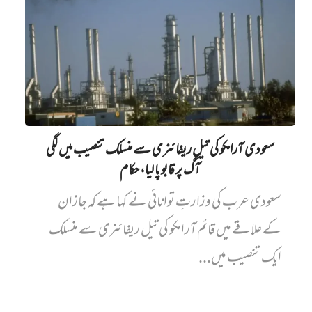
سعودی آرامکو کی تیل ریفائنری سے منسلک تنصیب میں‌ لگی
آگ پر قابو پا لیا، حکام
سعودی عرب کی وزارتِ توانائی نے کہا ہے کہ جازان
کے علاقے میں قائم آرامکو کی تیل ریفائنری سے منسلک
ایک تنصیب میں...