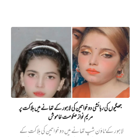
جھگیوں کی رہائشی دو خواتین کی لاہور کے تھانے میں‌ ہلاکت پر
مریم نواز حکومت خاموش
لاہور کے ٹاؤن شپ تھانے میں دو خواتین کی ہلاکت کے