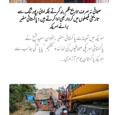
صحافی نہ صرف تاریخ قلم بند کرتے بلکہ اپنی رپورٹنگ سے
تاریخی فیصلوں میں کردار بھی ادا کرتے ہیں: پاکستانی سفیر
برائے امریکہ
امریکہ میں تعینات پاکستانی سفیر رضوان سعید شیخ نے
پاکستانی امریکی صحافیوں کی نمائندہ تنظیم ”پاپا“ کی جانب سے
امریکہ پاکستان یوم آزادی...