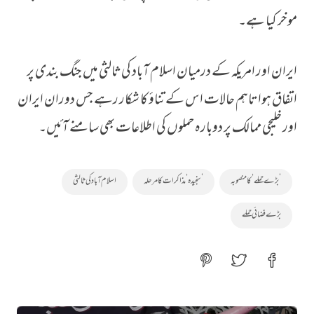
موخر کیا ہے۔
ایران اور امریکہ کے درمیان اسلام آباد کی ثالثی میں جنگ بندی پر
اتفاق ہوا تاہم حالات اس کے تناؤ کا شکار رہے جس دوران ایران
اور خلیجی ممالک پر دوبارہ حملوں کی اطلاعات بھی سامنے آئیں۔
’بڑے حملے‘ کا منصوبہ
’سنجیدہ‘ مذاکرات کا مرحلہ
اسلام آباد کی ثالثی
بڑے فضائی حملے