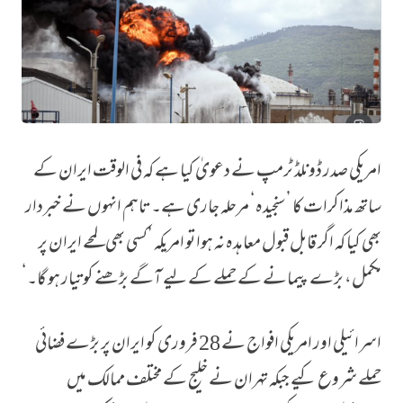
امریکی صدر ڈونلڈ ٹرمپ نے دعویٰ کیا ہے کہ فی الوقت ایران کے
’بڑے حملے‘ کا منصوبہ موخر اور ’سنجیدہ‘ مذاکرات کا مرحلہ جاری: صدر ٹرمپ
ساتھ مذاکرات کا ’سنجیدہ‘ مرحلہ جاری ہے۔ تاہم انہوں نے خبردار
بھی کیا کہ اگر قابل قبول معاہدہ نہ ہوا تو امریکہ ’کسی بھی لمحے ایران پر
مکمل، بڑے پیمانے کے حملے کے لیے آگے بڑھنے کو تیار ہو گا۔‘
اسرائیلی اور امریکی افواج نے 28 فروری کو ایران پر بڑے فضائی
حملے شروع کیے جبکہ تہران نے خلیج کے مختلف ممالک میں