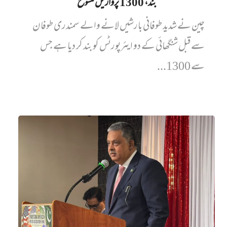
بند، 1300 پروازیں‌ منسوخ
چین نے شدید طوفانی بارشیں لانے والے سمندری طوفان
سے قبل شنگھائی کے دو ایئرپورٹس کو بند کر دیا ہے جس
سے 1300...