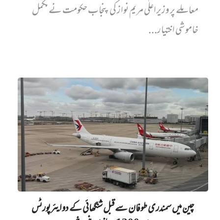
معاملے پر وزیراعلٰی مریم نواز کی پنجاب حکومت نے مکمل
خاموشی اختیار...
چین میں‌ سمندری طوفان سے قبل شنگھائی کے دو ایئرپورٹس