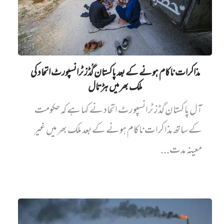
مذاکرات ناکام ہونے کے بعد پاکستان گُڈز ٹرانسپورٹ اتحاد کی
ملک بھر میں ہڑتال
آل پاکستان گڈز ٹرانسپورٹ اتحاد نے کہا ہے کہ حکومت
کے ساتھ مذاکرات ناکام ہونے کے بعد ملک بھر میں غیر
معینہ مدت...