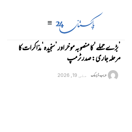
’بڑے حملے‘ کا منصوبہ موخر اور ’سنجیدہ‘ مذاکرات کا
مرحلہ جاری: صدر ٹرمپ
ویب ڈیسک
مئی 19, 2026