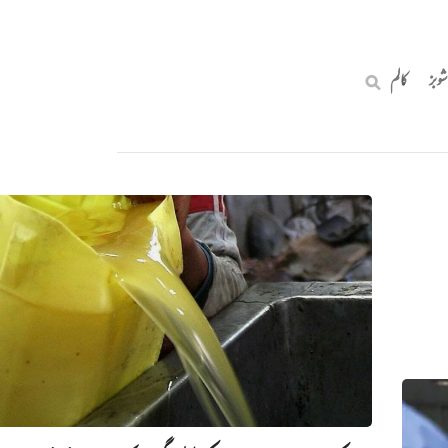
شوبز
کالم