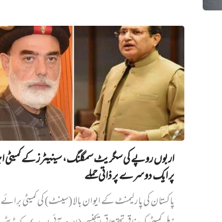
اربوں روپے کی سگریٹ سمگلنگ، سینیٹرز کے کمیٹی ا
پر ایک دوسرے پر ذاتی حملے
پاکستان کی پارلیمنٹ کے ایوان بالا (سینٹ) کی کمیٹی برائے د