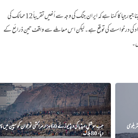
دوسری جانب آئی ایم کی مینجنگ ڈائریکٹر کرسالینا جیورجیا کا کہنا ہے کہ ایران جنگ کی وجہ سے اُنھیں تقریباً 12 ممالک کی
5 ارب ڈالرز کی امداد کی درخواست کی توقع ہے۔ لیکن اس معاملے سے واقف تین ذرائع کے
یں۔
ٹریلوی
جب سوشل میڈیا کی ویڈیوز نے 60 ہزار مراکشی نوجوان کو سپین میں پ
دیا، 80 ہلاک