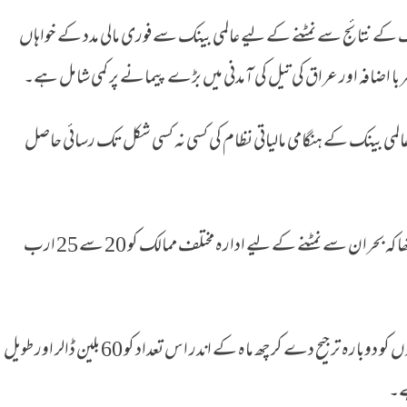
گ کے نتائج سے نمٹنے کے لیے عالمی بینک سے فوری مالی مدد کے خواہاں
شربا اضافہ اور عراق کی تیل کی آمدنی میں بڑے پیمانے پر کمی شامل ہے۔
حصہ ہیں جنھیں عالمی بینک کے ہنگامی مالیاتی نظام کی کسی نہ کسی شکل تک رسائی حاصل
عالمی بینک کے صدر اجے بنگا نے گذشتہ ماہ کہا تھا کہ بحران سے نمٹنے کے لیے ادارہ مختلف ممالک کو 20 سے 25 ارب
اُنھوں نے مزید کہا کہ ورلڈ بینک اپنے کچھ منصوبوں کو دوبارہ ترجیح دے کر چھ ماہ کے اندر اس تعداد کو 60 بلین ڈالر اور طویل