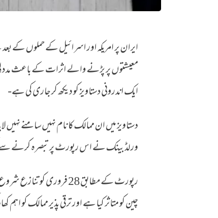
ایران پر امریکہ و اسرائیلی حملوں کے بعد بحران، 27 ممالک کا مدد کے لیے عالمی بینک سے رُجوع
معیشتوں پر پڑنے والے اثرات کے باعث مدد لی 
ایک اندرونی دستاویز کو دیکھ کر جاری کی ہے-
دستاویز میں ان ممالک کا نام نہیں سامنے نہیں لایا
ورلڈ بینک نے اس رپورٹ پر تبصرہ کرنے سے گ
رپورٹ کے مطابق 28 فروری کو
چین کو متاثر کیا ہے اور ترقی پذیر ممالک کو اہم ک