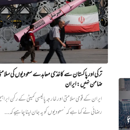
ترکی اور پاکستان سے کاغذی معاہدے سعودیوں کی سلام
ضامن نہیں‌: ایران
ایران کے قومی سلامتی اور خارجہ پالیسی کمیٹی کے رکن ابراہی
رضائی نے کہا ہے کہ ’سعودیوں کو یہ جان لینا چاہیے کہ...
ہنچا