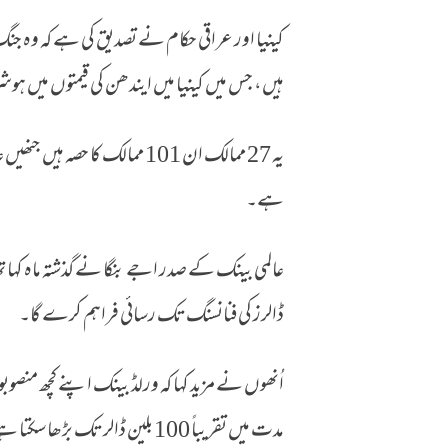
کینیا اور عراقی حکام نے تصدیق کی ہے کہ وہ جن
ہیں، جس میں کینیا میں ایندھن کی قیمتوں میں ہو
یہ 27 ممالک ان 101 ممالک کا 
ہے۔
ڈالرز کی فنانسنگ تک رسائی فراہم کرے گا۔
مدت میں تقریباً 100 بلین ڈالر تک بڑھا سکتا ہے۔