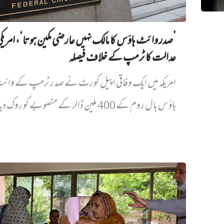
’صدر وائٹ ہاؤس کا مالک نہیں‌ عارضی مکین ہوتا‘، امریک
عدالت کا ٹرمپ کے خلاف فیصلہ
امریکہ میں ایک وفاقی اپیل کورٹ نے صدر ٹرمپ کے وائ
ہاؤس بال روم کے 400 ملین ڈالر کے منصوبے کو روک دیا...