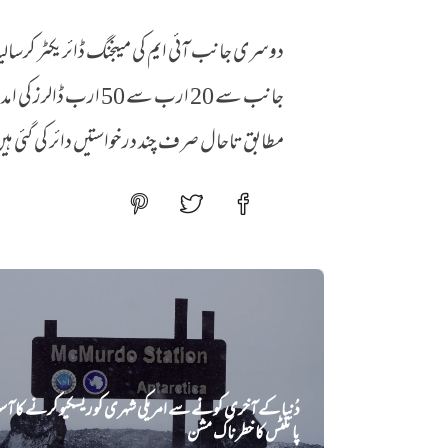
جانب سے 20 ارب سے 0
مطابق تاحال صرف چند درخواستیں دائر کی گئی ہ
دُنیا کے آخری کونے سے امریکی شہری کو ریسکیو کرنے کا آس
پائلٹس کا خطرناک مشن