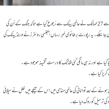
ایران پر امریکہ اور اسرائیل کے حملوں کے بعد سے 27 ممالک نے عالمی بینک سے رُجوع کیا ہے تاکہ جنگ کے اُن کی
جا سکے۔ یہ رپورٹ برطانوی خبر رساں ایجنسی روئٹرز نے ورلڈ بینک کی
 گیا ہے اور نہ ہی مانگی گئی فنڈنگ ​​کا درست تخمینہ موجود ہے۔
ریز کیا ہے۔
 تنازع شروع ہونے کے بعد توانائی کی عالمی منڈی میں اس کے نتیجے میں خلل نے سپلائی
ھاد کی ترسیل کو روک دیا ہے۔