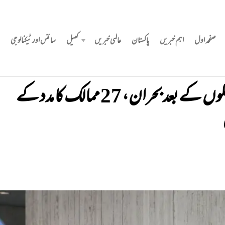
صفحہ اول
اہم خبریں
پاکستان
عالمی خبریں
کھیل
سائنس اور ٹیکنالوجی
ایران پر امریکہ و اسرائیلی حملوں کے بعد بحران، 27 ممالک کا مدد کے