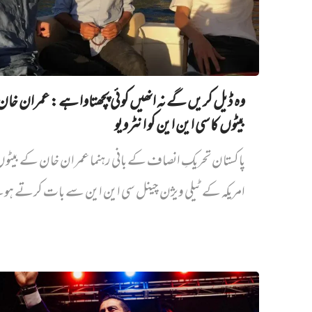
وہ ڈیل کریں گے نہ انھیں کوئی پچھتاوا ہے: عمران خا
بیٹوں کا سی این این کو انٹرویو
پاکستان تحریکِ انصاف کے بانی رہنما عمران خان کے بیٹ
امریکہ کے ٹیلی ویژن چینل سی این این سے بات کرتے ہو