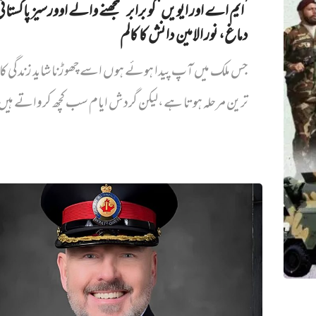
’ایم اے اور ایویں‌‘ کو برابر سمجھنے والے اوورسیز پاکستان
دماغ، نور الامین دانش کا کالم
جس ملک میں آپ پیدا ہوئے ہوں اسے چھوڑنا شاید زندگی کا
ترین مرحلہ ہوتا ہے،لیکن گردش ایام سب کچھ کرواتے ہیں