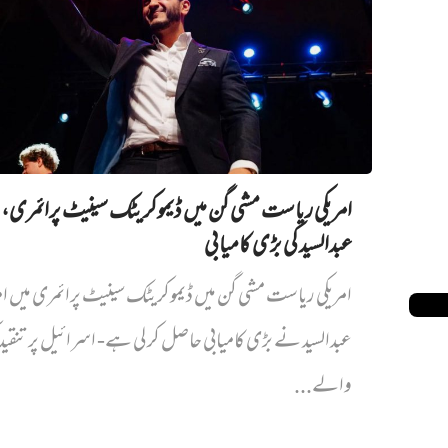
امریکی ریاست مشی گن میں ڈیموکریٹک سینیٹ پرائمری،
عبدالسید کی بڑی کامیابی
ملزم
امریکی ریاست مشی گن میں ڈیموکریٹک سینیٹ پرائمری میں‌ ام
عبدالسید نے بڑی کامیابی حاصل کر لی ہے- اسرائیل پر تنقی
والے...