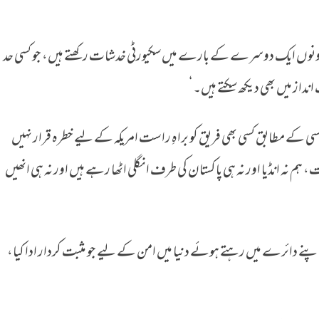
ونوں ایک دوسرے کے بارے میں سکیورٹی خدشات رکھتے ہیں، جو کسی حد
انداز میں بھی دیکھ سکتے ہیں۔‘
سی کے مطابق کسی بھی فریق کو براہِ راست امریکہ کے لیے خطرہ قرار نہیں
ہم نہ انڈیا اور نہ ہی پاکستان کی طرف انگلی اٹھا رہے ہیں اور نہ ہی انھیں
پنے دائرے میں رہتے ہوئے دنیا میں امن کے لیے جو مثبت کردار ادا کیا،