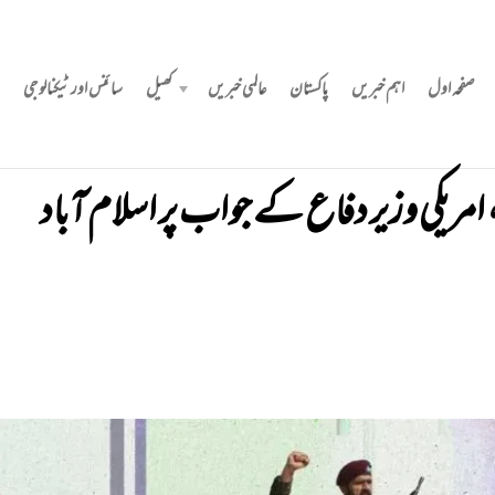
صفحہ اول
اہم خبریں
پاکستان
عالمی خبریں
کھیل
سائنس اور ٹیکنالوجی
 امریکی وزیر دفاع کے جواب پر اسلام آباد