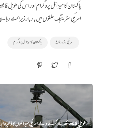
پاکستان کا میزائل پروگرام اور اس کی طویل فاص
امریکی سٹریٹجک حلقوں میں بار بار زیرِ بحث رہا 
امریکی وزیر دفاع
پاکستان کا میزائل پروگرام
طویل فاصلے تک مار کرنے والے امریکی میزائلوں کا ذخیرہ ا