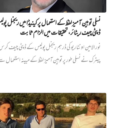
نسلی توہین آمیز لفظ کے استعمال پر کینیڈا میں ریجنل پو
ڈپٹی چیف ریٹائر، تحقیقات میں الزام ثابت
نورالامین اونٹاریو کی ڈرہم ریجنل پولیس کے ڈپٹی چیف کر
پیٹرک نے نسلی طور پر توہین آمیز لفظ کے مبینہ استعمال سے