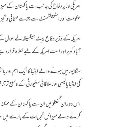
امریکی وزیرِ دفاع کی جانب سے پاکستان کے میزائ
پاکستان کا میزائل پروگرام، امریکی وزیر دفاع کے 
حکومت اور اسٹیبلشمنٹ سے جڑے صحافی و تجزیہ ک
امریکہ کے وزیر دفاع پیٹ ہیگسیتھ نے سوال کے
آباد کو براہِ راست امریکہ کے لیے خطرہ قرار دینے
سنگاپور میں ہونے والے ایشیا کا ایک اہم اور بااثر
کی ایشیا پالیسی اور علاقائی سکیورٹی کے وسیع تر تناظ
اس دوران گفتگو میں ان سے پاکستان کے ممکنہ بی
کرنے والے میزائل تجربات کے بارے میں سوال کی