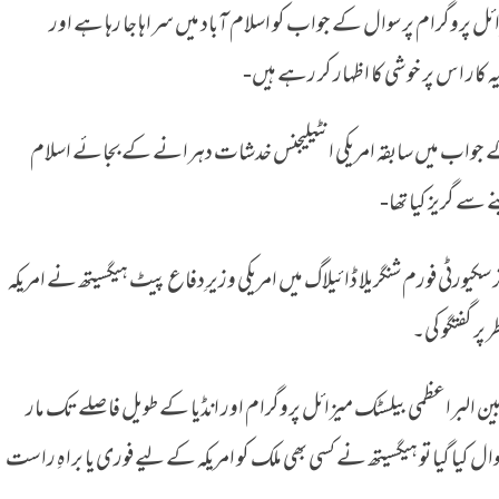
ل پروگرام پر سوال کے جواب کو اسلام آباد میں سراہا جا رہا ہے اور
جواب پر اسلام آباد خوش
ار اس پر خوشی کا اظہار کر رہے ہیں-
 جواب میں سابقہ امریکی انٹیلیجنس خدشات دہرانے کے بجائے اسلام
 سے گریز کیا تھا-
 سکیورٹی فورم شنگریلا ڈائیلاگ میں امریکی وزیرِ دفاع پیٹ ہیگسیتھ نے امریکہ
ر پر گفتگو کی۔
ن البراعظمی بیلسٹک میزائل پروگرام اور انڈیا کے طویل فاصلے تک مار
ا گیا تو ہیگسیتھ نے کسی بھی ملک کو امریکہ کے لیے فوری یا براہِ راست