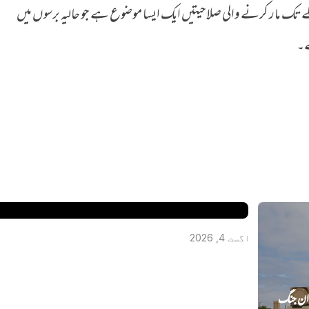
لے تک مار کرنے والی صلاحیتیں ایک ایسا موضوع ہے جو حالیہ برسوں میں
ہے۔
کینیڈا میں‌ جعلی روحانی عامل نے خاتون سے 8 لاکھ ڈالر ہتھیا لیے، 
انڈیا فرار
اگست 4, 2026
یران جنگ