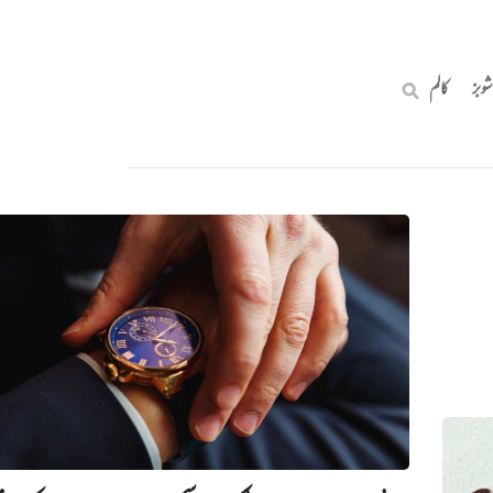
شوبز
کالم