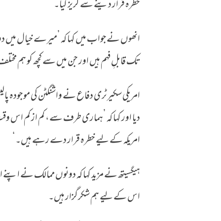
خطرہ قرار دینے سے گریز کیا۔
انھوں نےجواب میں کہا کہ ’میرے خیال میں د
تک قابلِ فہم ہیں اور جن میں سے کچھ کو ہم مختلف 
امریکی سکیرٹری دفاع نے واشنگٹن کی موجودہ پالی
دیا اور کہا کہ ’ہماری طرف سے، کم از کم اس وقت، 
امریکہ کے لیے خطرہ قرار دے رہے ہیں۔‘
ہیگسیتھ نے مزید کہا کہ دونوں ممالک نے اپنے ا
اس کے لیے ہم شکرگزار ہیں۔