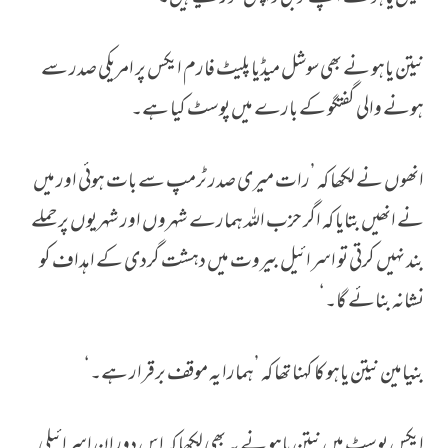
نیتن یاہو نے بھی سوشل میڈیا پلیٹ فارم ایکس پر امریکی صدر سے
ہونے والی گفتگو کے بارے میں پوسٹ کیا ہے۔
انھوں نے لکھا کہ ’رات میری صدر ٹرمپ سے بات ہوئی اور میں
نے انھیں بتایا کہ اگر حزب اللہ ہمارے شہروں اور شہریوں پر حملے
بند نہیں کرتی تو اسرائیل بیروت میں دہشت گردی کے اہداف کو
نشانہ بنائے گا۔‘
بنیامین نیتن یاہو کا کہنا تھا کہ ’ہمارا یہ موقف برقرار ہے۔‘
ایکس پوسٹ میں نیتن یاہو نے یہ بھی لکھا کہ اس دوران اسرائیلی