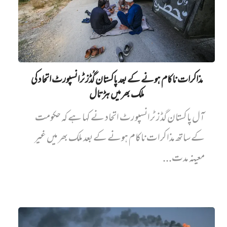
مذاکرات ناکام ہونے کے بعد پاکستان گُڈز ٹرانسپورٹ اتحاد کی
ملک بھر میں ہڑتال
آل پاکستان گڈز ٹرانسپورٹ اتحاد نے کہا ہے کہ حکومت
کے ساتھ مذاکرات ناکام ہونے کے بعد ملک بھر میں غیر
معینہ مدت...