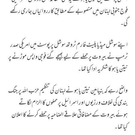
فوج جنوبی لبنان میں منصوبے کے مطابق کارروائیاں جاری رکھے
گی۔
اپنے سوشل میڈیا پلیٹ فارم ٹروتھ سوشل پر پوسٹ میں امریکی صدر
ٹرمپ نے بیروت پر حملے کے لیے بھیجے گئے فوجی واپس موڑنے پر
نیتن یاہو کا شکریہ ادا کیا تھا۔
واضح رہے کہ بنیامین نیتن یاہو نے لبنان کی تنظیم حزب اللہ پر جنگ
بندی کی خلاف ورزیوں اور اسرائیل پر حملوں کا الزام لگاتے
ہوئے بیروت کے مضافاتی علاقے الضاحیہ پر حملے کرنے کا اعلان
کیا تھا۔