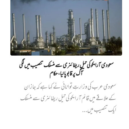
سعودی آرامکو کی تیل ریفائنری سے منسلک تنصیب میں‌ لگی
آگ پر قابو پا لیا، حکام
سعودی عرب کی وزارتِ توانائی نے کہا ہے کہ جازان
کے علاقے میں قائم آرامکو کی تیل ریفائنری سے منسلک
ایک تنصیب میں...