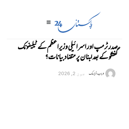
صدر ٹرمپ اور اسرائیلی وزیراعظم کے ٹیلیفونک
گفتگو کے بعد لبنان پر متضاد بیانات؟
ویب ڈیسک
جون 2, 2026