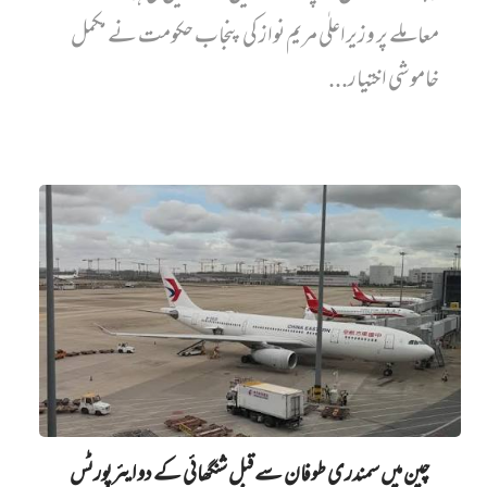
معاملے پر وزیراعلٰی مریم نواز کی پنجاب حکومت نے مکمل
خاموشی اختیار...
چین میں‌ سمندری طوفان سے قبل شنگھائی کے دو ایئرپورٹس