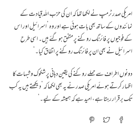
امریکی صدر ٹرمپ نے لکھا تھا کہ ان کی حزب اللہ قیادت کے
نمائندوں کے ساتھ بھی بات ہوئی ہے اور وہ ’اسرائیل اور اس
کے فوجیوں پر فائرنگ روکنے پر متفق ہو گئے ہیں۔ اسی طرح
اسرائیل نے بھی ان پر فائرنگ روکنے پر اتفاق کیا۔‘
دونوں اطراف سے حملے روکنے کی یقین دہانی پر شکوک و شبہات کا
اظہار کرتے ہوئے امریکی صدر نے یہ بھی لکھا کہ ’دیکھتے ہیں یہ کب
تک برقرار رہتا ہے، امید ہے کہ ہمیشہ کے لیے۔‘