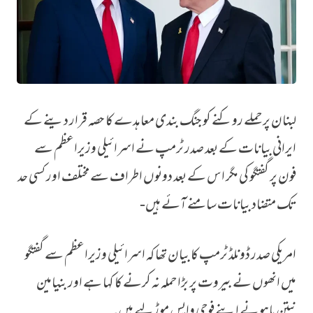
لبنان پر حملے روکنے کو جنگ بندی معاہدے کا حصہ قرار دینے کے
صدر ٹرمپ اور اسرائیلی وزیراعظم کے ٹیلیفونک گفتگو کے بعد لبنان پر متضاد بی
ایرانی بیانات کے بعد صدر ٹرمپ نے اسرائیلی وزیراعظم سے
فون پر گفتگو کی مگر اس کے بعد دونوں اطراف سے مختلف اور کسی حد
تک متضاد بیانات سامنے آئے ہیں-
امریکی صدر ڈونلڈ ٹرمپ کا بیان تھا کہ اسرائیلی وزیراعظم سے گفتگو
میں انھوں نے بیروت پر بڑا حملہ نہ کرنے کا کہا ہے اور بنیامین
نیتن یاہو نے اپنے فوجی واپس موڑ لیے ہیں۔