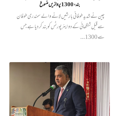
بند، 1300 پروازیں‌ منسوخ
چین نے شدید طوفانی بارشیں لانے والے سمندری طوفان
سے قبل شنگھائی کے دو ایئرپورٹس کو بند کر دیا ہے جس
سے 1300...