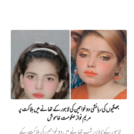
جھگیوں کی رہائشی دو خواتین کی لاہور کے تھانے میں‌ ہلاکت پر
مریم نواز حکومت خاموش
لاہور کے ٹاؤن شپ تھانے میں دو خواتین کی ہلاکت کے