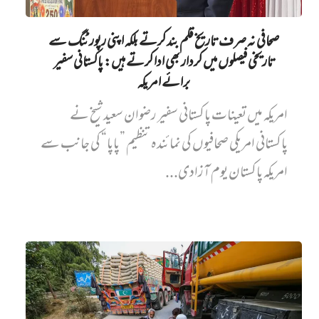
صحافی نہ صرف تاریخ قلم بند کرتے بلکہ اپنی رپورٹنگ سے
تاریخی فیصلوں میں کردار بھی ادا کرتے ہیں: پاکستانی سفیر
برائے امریکہ
امریکہ میں تعینات پاکستانی سفیر رضوان سعید شیخ نے
پاکستانی امریکی صحافیوں کی نمائندہ تنظیم ”پاپا“ کی جانب سے
امریکہ پاکستان یوم آزادی...