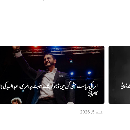
ے ڈپٹی
امریکی ریاست مشی گن میں ڈیموکریٹک سینیٹ پرائمری، عبدالسید کی ب
کامیابی
اگست 5, 2026