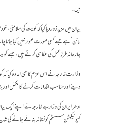
ہیں۔
بیان میں مزید زور دیا گیا کہ کویت کی سلامتی، خو
لائن‘ ہے جسے کسی صورت عبور نہیں کیا جانا 
جارحانہ طرزِعمل کی عکاسی کرتے ہیں، جسے کوی
وزارت خارجہ نے اس عزم کا بھی اعادہ کیا کہ ک
دینے اور مناسب اقدامات کرنے کا مکمل اور 
ادھر ایران کی وزارتِ خارجہ نے اپنے ایک بیان می
کمیونیکیشن سسٹم کو نشانہ بنائے جانے کی شد