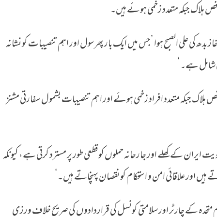
ص ہلاک جبکہ متعدد زخمی ہوئے ہیں۔
بدھ کی علی الصبح ہوا ’جس میں ایک بار پھر سول اور اہم تنصیبات کو نشانہ
ھی شامل ہے۔‘
 ہلاک جبکہ متعدد افراد زخمی ہوئے اور اہم تنصیبات بشمول سفارتی مشنز
ت ایران کے کھلے اور جارحانہ حملوں کو قطعی طور پر مسترد کرتی ہے، کیونکہ
تے ہیں اور علاقائی امن و استحکام کو نقصان پہنچاتے ہیں۔‘
 اقوام متحدہ کے چارٹر اور سلامتی کونسل کی قراردادوں کی صریح خلاف ورزی