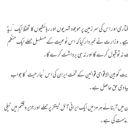
دمختاری اور اس کی سرزمین پر موجود شہریوں اور رہائشیوں کا تحفظ ایک ’ریڈ
چاہیے۔ وزارت نے خبردار کیا کہ اس نوعیت کے مسلسل حملے ایک منظم
ت نہ تو قبول کرے گا اور نہ ہی برداشت کرے گا۔
ویت کو بین الاقوامی قوانین کے تحت ایران کی اس ’جارحیت‘ کا جواب
بنیادی حق حاصل ہے۔
ں آبنائے ہرمز میں ایک ایرانی آئل ٹینکر پر حملے اور جزیرہ قشم میں ٹیلی
ید مذمت کی ہے۔