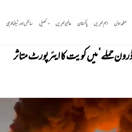
صفحہ اول
اہم خبریں
پاکستان
عالمی خبریں
کھیل
سائنس اور ٹیکنالوجی
ڈرون حملے‘ میں‌ کویت کا ایئرپورٹ متاثر