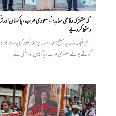
’مکہ مشترکہ دفاعی معاہدہ‘، سعودی عرب، پاکستان اور ت
دستخط کر دیے
’کسی ایک ملک پر مسلح حملہ، سب پر حملہ تصور کیا جائے گا‘ کا
کرتے ہوئے سعودی عرب، پاکستان اور ترکی نے...