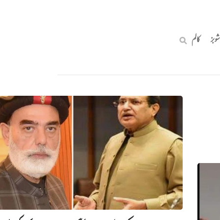
شوبز
کالم