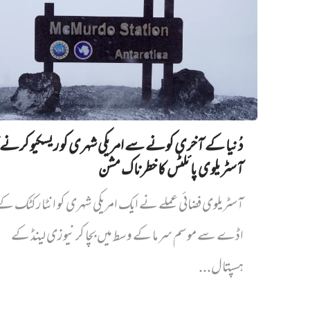
دُنیا کے آخری کونے سے امریکی شہری کو ریسکیو کرنے ک
آسٹریلوی پائلٹس کا خطرناک مشن
آسٹریلوی فضائی عملے نے ایک امریکی شہری کو انٹارکٹک ک
اڈے سے موسم سرما کے وسط میں بچا کر نیوزی لینڈ کے
ہسپتال...