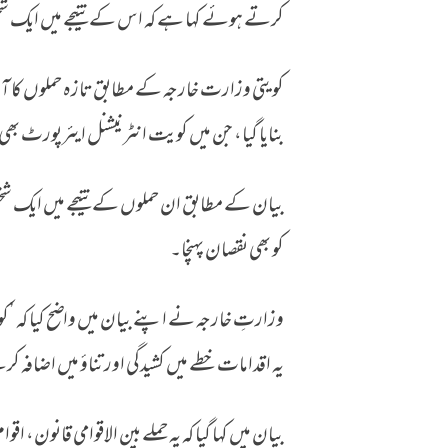
کرتے ہوئے کہا ہے کہ اس کے نتیجے میں ایک شخ
کویتی وزارت خارجہ کے مطابق تازہ حملوں کا آغاز 
بنایا گیا، جن میں کویت انٹرنیشنل ایئرپورٹ ب
بیان کے مطابق ان حملوں کے نتیجے میں ایک شخص
کو بھی نقصان پہنچا۔
وزارتِ خارجہ نے اپنے بیان میں واضح کیا کہ ’کوی
یہ اقدامات خطے میں کشیدگی اور تناؤ میں اضافہ کر
بیان میں کہا گیا کہ یہ حملے بین الاقوامی قانون،