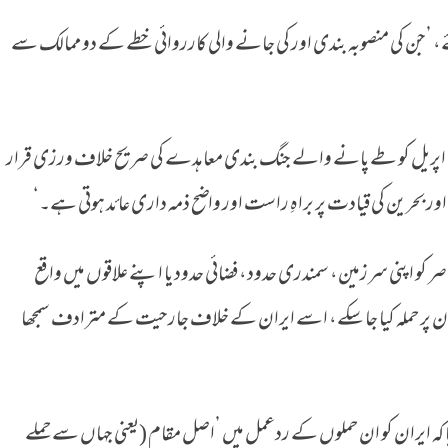
ئے، ’جن کی منصوبہ بندی اور کی جانے والی کارروائی خطے کے دو ممالک سے
ایرانی وزارتِ خارجہ نے ان کارروائیوں کو 10 اپریل کو طے پانے والے جنگ بندی معاہدے کی صریح خلاف ورزی قرار
بحرین کی قیادت پر براہِ راست اور واضح ذمہ داری عائد ہوتی ہے۔‘
ناصر کو اپنی سرزمین، سمندری حدود، فضائی حدود یا اپنے علاقوں میں واقع
 پر حملہ کیا جا سکے، اسے ایران کے خلاف جارحیت کے مترادف سمجھا
ا کہ ایران کو ان حملوں کے ردعمل میں ’اصل مقام (یعنی جہاں سے حملے