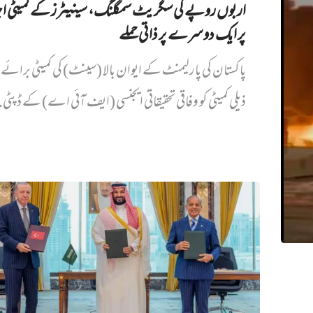
اربوں روپے کی سگریٹ سمگلنگ، سینیٹرز کے کمیٹی ا
پر ایک دوسرے پر ذاتی حملے
پاکستان کی پارلیمنٹ کے ایوان بالا (سینٹ) کی کمیٹی برائے د
ذیلی کمیٹی کو وفاقی تحقیقاتی ایجنسی (ایف آئی اے) کے ڈپٹی.