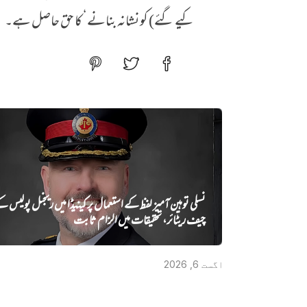
کیے گئے) کو نشانہ بنانے‘ کا حق حاصل ہے۔
نسلی توہین آمیز لفظ کے استعمال پر کینیڈا میں ریجنل پولیس ک
چیف ریٹائر، تحقیقات میں الزام ثابت
اگست 6, 2026