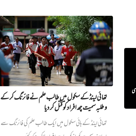
ڑی
تھائی لینڈ کے سکول میں طالب علم نے فائرنگ کر کے 
و طلبہ سمیت چھ افراد کو قتل کر دیا
تھائی لینڈ کے ہائی سکول میں ایک طالب علم کی فائرنگ سے پ