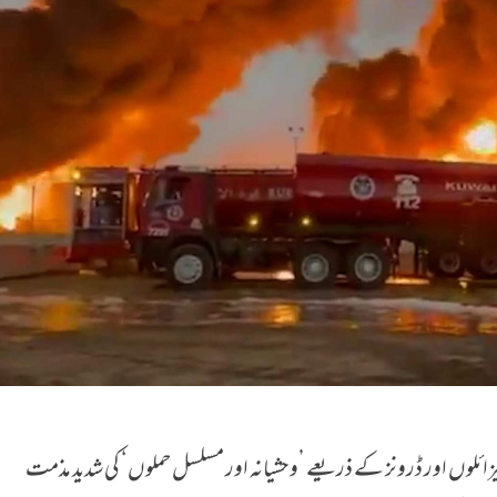
ائلوں اور ڈرونز کے ذریعے ’وحشیانہ اور مسلسل حملوں‘ کی شدید مذمت
کا ایئرپورٹ متاثر