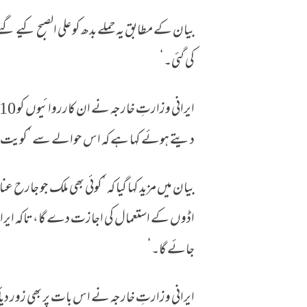
بیان کے مطابق یہ حملے بدھ کو علی الصبح کیے گ
کی گئی۔‘
دیتے ہوئے کہا ہے کہ اس حوالے سے ’کویت اور 
بیان میں مزید کہا گیا کہ ’کوئی بھی ملک جو جارح ع
اڈوں کے استعمال کی اجازت دے گا، تاکہ ایران
جائے گا۔‘
ایرانی وزارتِ خارجہ نے اس بات پر بھی زور دی