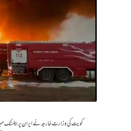
کویت کی وزارتِ خارجہ نے ایران پر بیلسٹک میز
’ایرانی بیلسٹک میزائل اور ڈرون حملے‘ میں‌ کویت 