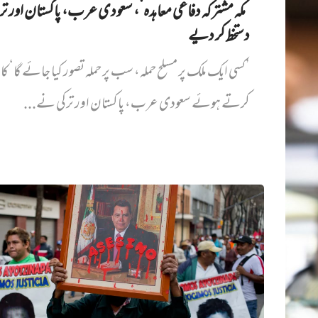
’مکہ مشترکہ دفاعی معاہدہ‘، سعودی عرب، پاکستان اور ت
دستخط کر دیے
’کسی ایک ملک پر مسلح حملہ، سب پر حملہ تصور کیا جائے گا‘ کا
کرتے ہوئے سعودی عرب، پاکستان اور ترکی نے...