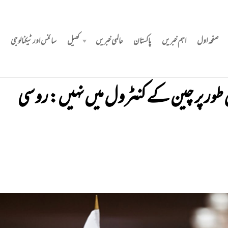
صفحہ اول
اہم خبریں
پاکستان
عالمی خبریں
کھیل
سائنس اور ٹیکنالوجی
 طور پر چین کے کنٹرول میں نہیں: روسی