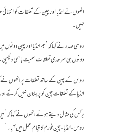
انھوں نے انڈیا اور چین کے تعلقات کو انتہائی ح
نہیں۔
روسی صدر نے کہا کہ ’ہم انڈیا اور چین دونوں 
دونوں ہی سرحدی تعلقات سمیت باہمی دلچسپی
روس کے چین کے ساتھ تعلقات پر انھوں نے کہا 
انڈیا کے تعلقات چین کو پریشان نہیں کرتے او
برکس کی مثال دیتے ہوئے انھوں نے کہا کہ ’میں 
روس-انڈیا-چین فورم کا قیام عمل میں آیا۔‘