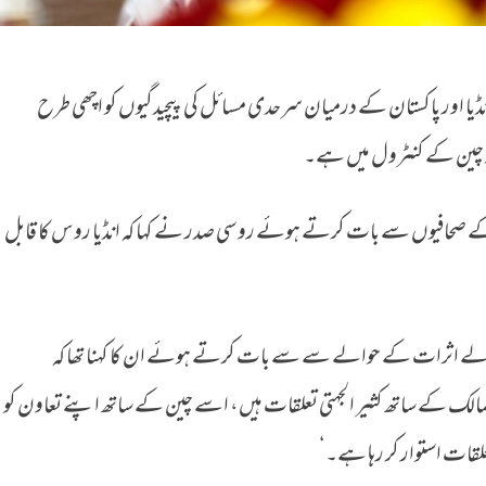
ڈیا اور پاکستان کے درمیان سرحدی مسائل کی پیچیدگیوں کو اچھی طرح
ل میں نہیں: روسی صدر
ر پر چین کے کنٹرول میں ہے۔
کے صحافیوں سے بات کرتے ہوئے روسی صدر نے کہا کہ انڈیا روس کا قابل
الے اثرات کے حوالے سے سے بات کرتے ہوئے ان کا کہنا تھا کہ
الک کے ساتھ کثیر الجہتی تعلقات ہیں، اسے چین کے ساتھ اپنے تعاون کو
علقات استوار کر رہا ہے۔‘