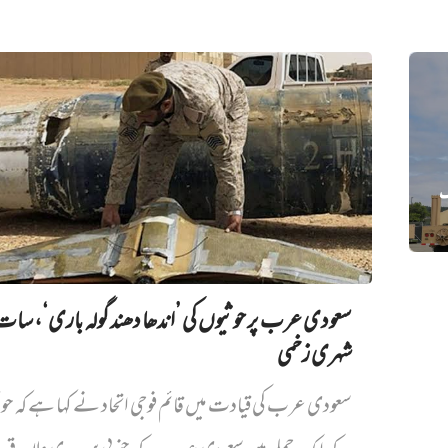
گ
سعودی عرب پر حوثیوں کی ’اندھا دھند گولہ باری‘، سات
شہری زخمی
سعودی عرب کی قیادت میں قائم فوجی اتحاد نے کہا ہے کہ حو