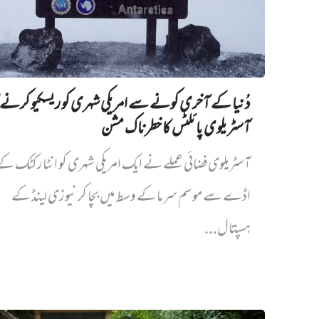
دُنیا کے آخری کونے سے امریکی شہری کو ریسکیو کرنے ک
آسٹریلوی پائلٹس کا خطرناک مشن
آسٹریلوی فضائی عملے نے ایک امریکی شہری کو انٹارکٹک ک
اڈے سے موسم سرما کے وسط میں بچا کر نیوزی لینڈ کے
ہسپتال...