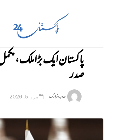
پاکستان ایک بڑا ملک، مکمل
صدر
ویب ڈیسک
جون 5, 2026