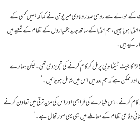
ت کے حوالے سے روسی صدر ولادی میر پوتن نے کہا کہ ہمیں کسی کے
نڈیا ہو یا چین، ہم انڈیا کے ساتھ جدید ہتھیاروں کے نظام کے شعبے میں
ار کیے ہیں۔
انھوں نے کہا کہ ’روس نے انڈیا کو سکھوئی-57 لڑاکا جیٹ ٹیکنالوجی پر مل کر کام کرنے کی تجویز دی تھی۔ لیکن ہمارے
اور ممکن ہے کہ ہم بعد میں اس میں شامل ہو جائیں۔‘
تھ کام کرنے، اس طیارے کی فراہمی اور اس کی مزید ترقی میں تعاون کرنے
ضائی دفاعی نظام کے معاملے میں بھی یہی صورتحال ہے۔‘