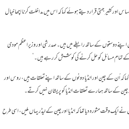
ساس اور کثیر جہتی قرار دیتے ہوئے کہا کہ اس میں مداخلت کرنا اچھا خیال
میں اپنے دوستوں کے ساتھ رابطے میں ہیں۔ صدر شی اور وزیراعظم مودی
 کے تمام مسائل کو حل کرنے کی کوشش کر رہے ہیں۔‘
کہ اُن کے چین اور انڈیا دونوں کے ساتھ اپنے تعلقات ہیں، روس اور
ر چین کے ساتھ ہمارے تعلقات انڈیا کو پریشان نہیں کرتے۔
نے ایک وقت مشورہ دیا تھا کہ انڈیا اور چین کے لیڈر یہاں ملیں، اسی طرح