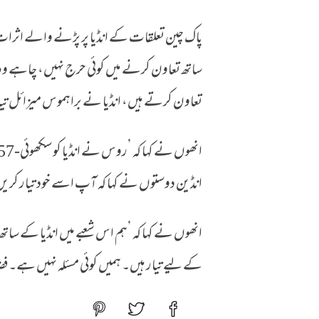
پاک چین تعلقات کے انڈیا پر پڑنے والے اثرا
ساتھ تعاون کرنے میں کوئی حرج نہیں، چاہے وہ ا
تعاون کرتے ہیں، انڈیا نے براہموس میزائل تی
انڈین دوستوں نے کہا کہ آپ اسے خود تیار کریں 
انھوں نے کہا کہ ’ہم اس شعبے میں انڈیا کے سا
کے لیے تیار ہیں۔ ہمیں کوئی مسئلہ نہیں ہے۔ ف