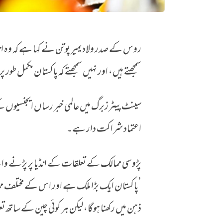
روس کے صدر ولادیمیر پوتن نے کہا ہے کہ وہ ان
پاکستان ایک بڑا ملک، مکمل طور پر چین کے کنٹرو
سمجھتے ہیں، اور نہیں سمجھتے کہ پاکستان مکمل طو
سینٹ پیٹرزبرگ میں عالمی خبر رساں ایجنسیوں 
اعتماد شراکت دار ہے۔
پڑوسی ممالک کے تعلقات کے انڈیا پر پڑنے و
’پاکستان ایک بڑا ملک ہے اور اس کے مختلف مم
ذہن میں رکھنا ہوگا، لیکن ہر کوئی چین کے ساتھ ت