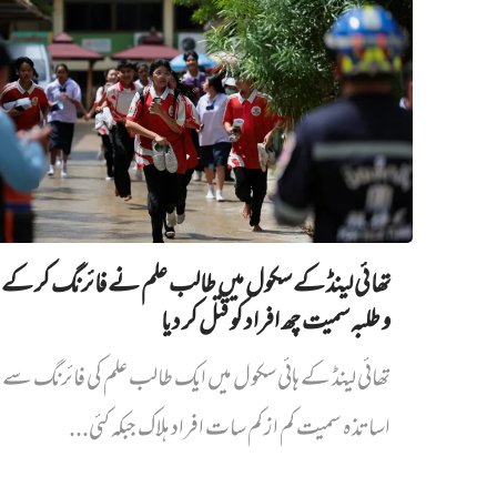
تھائی لینڈ کے سکول میں طالب علم نے فائرنگ کر کے 
و طلبہ سمیت چھ افراد کو قتل کر دیا
تھائی لینڈ کے ہائی سکول میں ایک طالب علم کی فائرنگ سے پ
اساتذہ سمیت کم از کم سات افراد ہلاک جبکہ کئی...