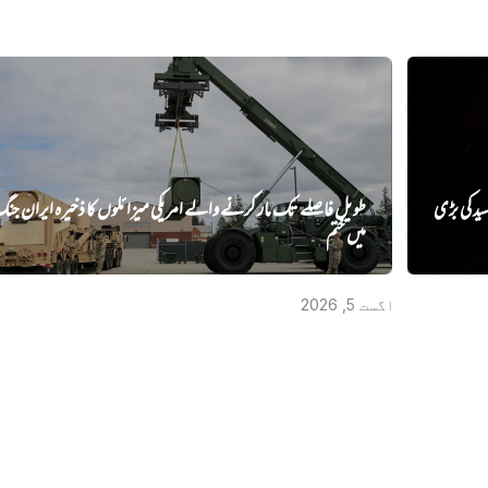
ید کی بڑی
طویل فاصلے تک مار کرنے والے امریکی میزائلوں کا ذخیرہ ایران جن
میں‌ ختم
اگست 5, 2026