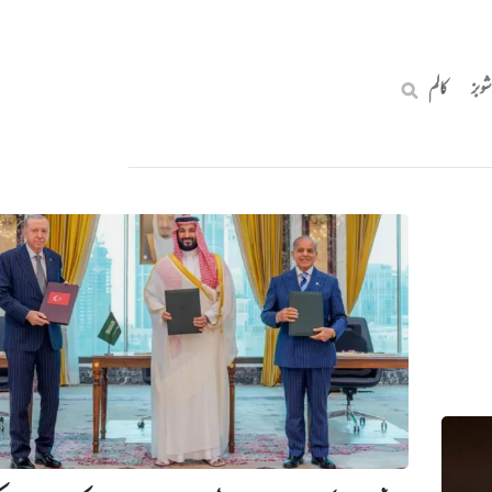
شوبز
کالم