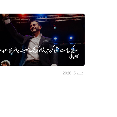
امریکی ریاست مشی گن میں ڈیموکریٹک سینیٹ پرائمری، عبدالس
کامیابی
اگست 5, 2026