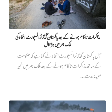
مذاکرات ناکام ہونے کے بعد پاکستان گُڈز ٹرانسپورٹ اتحاد کی
ملک بھر میں ہڑتال
آل پاکستان گڈز ٹرانسپورٹ اتحاد نے کہا ہے کہ حکومت
کے ساتھ مذاکرات ناکام ہونے کے بعد ملک بھر میں غیر
معینہ مدت...