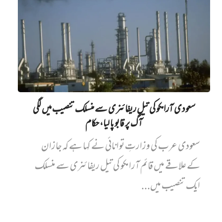
سعودی آرامکو کی تیل ریفائنری سے منسلک تنصیب میں‌ لگی
آگ پر قابو پا لیا، حکام
سعودی عرب کی وزارتِ توانائی نے کہا ہے کہ جازان
کے علاقے میں قائم آرامکو کی تیل ریفائنری سے منسلک
ایک تنصیب میں...