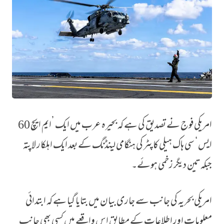
امریکی فوج نے تصدیق کی ہے کہ بحیرہ عرب میں ایک ’ایم ایچ 60
بحری بیڑے پر لینڈنگ کے وقت امریکی ہیلی کاپٹر بحیرہ عرب میں گرنے سے ایک فو
ایس‘ سی ہاک ہیلی کاپٹر کی ہنگامی لینڈنگ کے بعد ایک اہلکار لاپتہ
جبکہ تین دیگر زخمی ہوئے۔
امریکی بحریہ کی جانب سے جاری بیان میں بتایا گیا ہے کہ ابتدائی
معلومات اور اطلاعات کے مطابق اس واقعے میں کسی بھی جانب