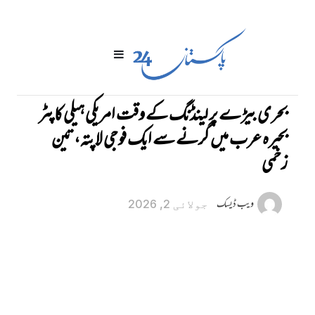
بحری بیڑے پر لینڈنگ کے وقت امریکی ہیلی کاپٹر
بحیرہ عرب میں گرنے سے ایک فوجی لاپتہ، تین
زخمی
ویب ڈیسک
جولائی 2, 2026