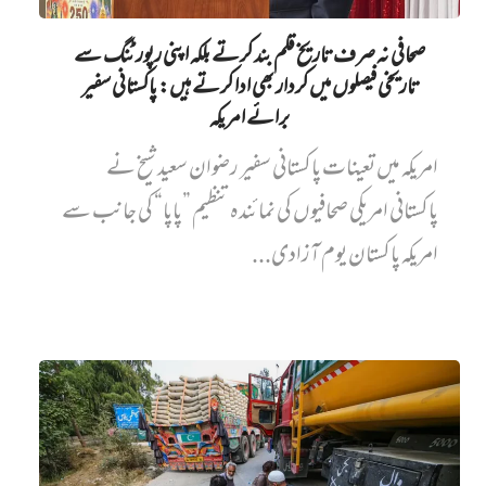
صحافی نہ صرف تاریخ قلم بند کرتے بلکہ اپنی رپورٹنگ سے
تاریخی فیصلوں میں کردار بھی ادا کرتے ہیں: پاکستانی سفیر
برائے امریکہ
امریکہ میں تعینات پاکستانی سفیر رضوان سعید شیخ نے
پاکستانی امریکی صحافیوں کی نمائندہ تنظیم ”پاپا“ کی جانب سے
امریکہ پاکستان یوم آزادی...