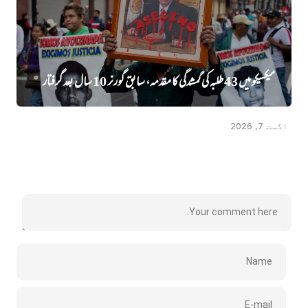
میکسیکو میں 43 طلبہ کی گمشدگی کا مقدمہ، سابق گورنر 10 سال بعد گرفتار
اگست 7, 2026