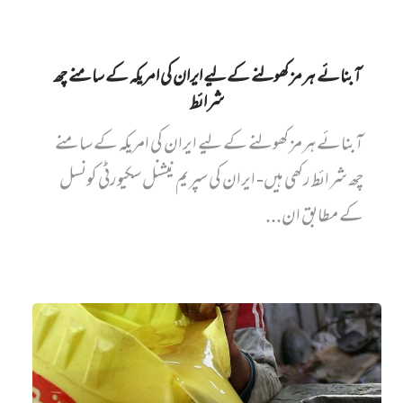
آبنائے ہرمز کھولنے کے لیے ایران کی امریکہ کے سامنے چھ
شرائط
آبنائے ہرمز کھولنے کے لیے ایران کی امریکہ کے سامنے
چھ شرائط رکھی ہیں- ایران کی سپریم نیشنل سکیورٹی کونسل
کے مطابق ان...