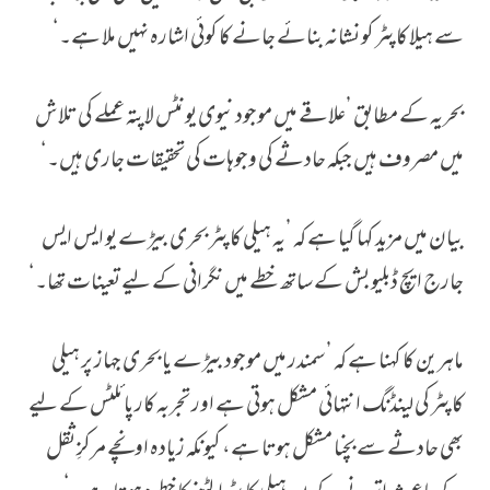
سے ہیلا کاپٹر کو نشانہ بنائے جانے کا کوئی اشارہ نہیں ملا ہے۔‘
بحریہ کے مطابق ’علاقے میں موجود نیوی یونٹس لاپتہ عملے کی تلاش
میں مصروف ہیں جبکہ حادثے کی وجوہات کی تحقیقات جاری ہیں۔‘
بیان میں مزید کہا گیا ہے کہ ’یہ ہیلی کاپٹر بحری بیڑے یو ایس ایس
جارج ایچ ڈبلیو بش کے ساتھ خطے میں نگرانی کے لیے تعینات تھا۔‘
ماہرین کا کہنا ہے کہ ’سمندر میں موجود بیڑے یا بحری جہاز پر ہیلی
کاپٹر کی لینڈنگ انتہائی مشکل ہوتی ہے اور تجربہ کار پائلٹس کے لیے
بھی حادثے سے بچنا مشکل ہوتا ہے، کیونکہ زیادہ اونچے مرکزِ ثقل