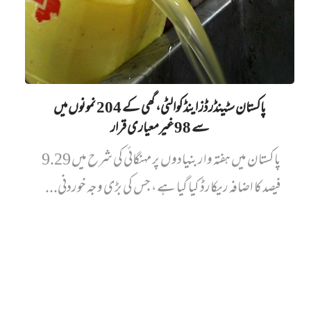
پاکستان سٹینڈرڈز اینڈ کوالٹی، گھی کے 204 نمونوں میں‌
سے 98 غیرمعیاری قرار
پاکستان میں ہفتہ وار بنیادوں پر مہنگائی کی شرح میں 9.29
فیصد کا اضافہ ریکارڈ کیا گیا ہے، جس کی بڑی وجہ خوردنی...