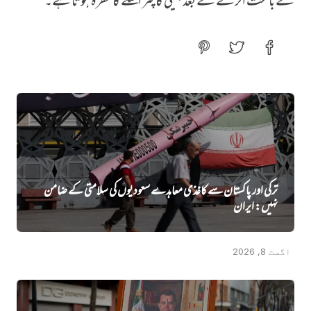
کے باعث اترنے کے بعد ہیلی کاپٹر الٹنے کا خطرہ ہوتا ہے۔‘
ترکی اور پاکستان سے کاغذی معاہدے سعودیوں کی سلامتی کے ضامن
نہیں‌: ایران
اگست 8, 2026