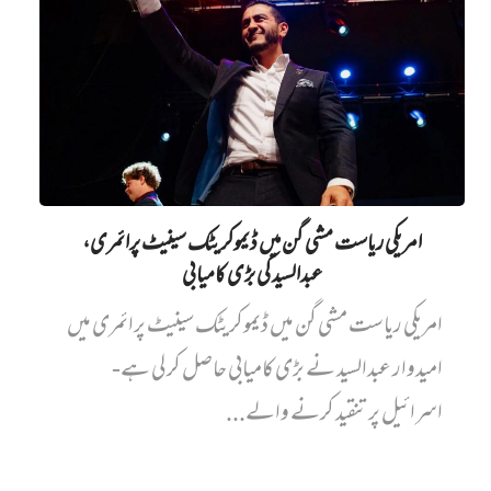
امریکی ریاست مشی گن میں ڈیموکریٹک سینیٹ پرائمری،
عبدالسید کی بڑی کامیابی
امریکی ریاست مشی گن میں ڈیموکریٹک سینیٹ پرائمری میں‌
امیدوار عبدالسید نے بڑی کامیابی حاصل کر لی ہے-
اسرائیل پر تنقید کرنے والے...