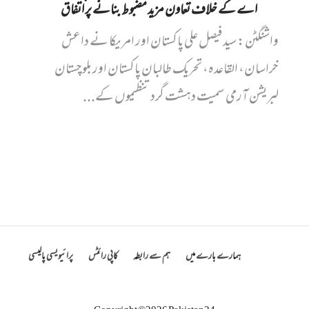
اے کے خلاف تعاون مزید مضبوط بنانے پر اتفاق
واشنگٹن: سید فیصل علی پاکستان اور امریکا نے داعش
خراسان، القاعدہ، تحریک طالبان پاکستان اور بلوچستان
لبریشن آرمی سمیت دہشت گرد تنظیموں کے...
ہمارے بارے میں
ہم سے رابطہ
کاپی رائٹس
پرائیویسی پالیسی