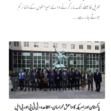
طویل فاصلے تک مار کرنے والے میزائلوں کے ذخائر کم
ہوتے جا رہے...
پاکستان اور امریکہ کا داعش خراسان، القاعدہ، ٹی ٹی پی اور بی ایل