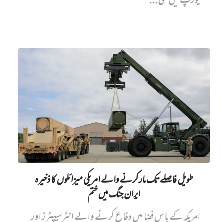
یورپ میں نئی...
طویل فاصلے تک مار کرنے والے امریکی میزائلوں کا ذخیرہ
ایران جنگ میں‌ ختم
امریکہ کے پاس فضا میں دفاع کرنے والے انٹرسیپٹرز اور