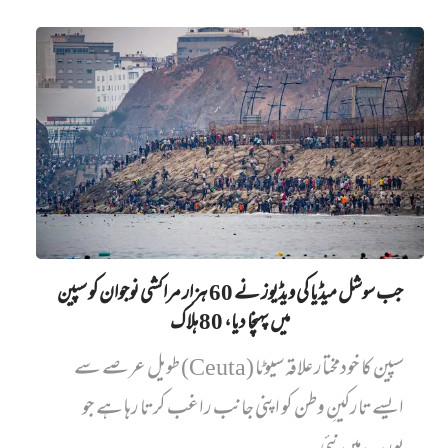
جب سوشل میڈیا کی ویڈیوز نے 60 ہزار مراکشی نوجوان کو سپین
میں پہنچا دیا، 80 ہلاک
سپین کا خودمختار علاقہ سیوٹا (Ceuta) طویل عرصے سے
ایسے تارکینِ وطن کو اپنی جانب راغب کرتا رہا ہے جو