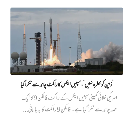
’زمین کو خطرہ نہیں‘، سپیس ایکس کا راکٹ چاند سے ٹکرا گیا
امریکی خلائی کمپنی سپیس ایکس کے راکٹ فالکن 9 کا ایک
حصہ چاند سے ٹکرا گیا ہے۔ فالکن 9 راکٹ کا یہ بالائی...