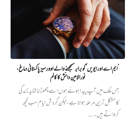
’ایم اے اور ایویں‌‘ کو برابر سمجھنے والے اوورسیز پاکستانی دماغ،
نور الامین دانش کا کالم
جس ملک میں آپ پیدا ہوئے ہوں اسے چھوڑنا شاید زندگی
کا مشکل ترین مرحلہ ہوتا ہے،لیکن گردش ایام سب کچھ
کرواتے ہیں۔...