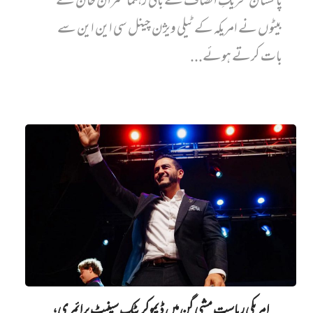
پاکستان تحریکِ انصاف کے بانی رہنما عمران خان کے
بیٹوں نے امریکہ کے ٹیلی ویژن چینل سی این این سے
بات کرتے ہوئے...
امریکی ریاست مشی گن میں ڈیموکریٹک سینیٹ پرائمری،