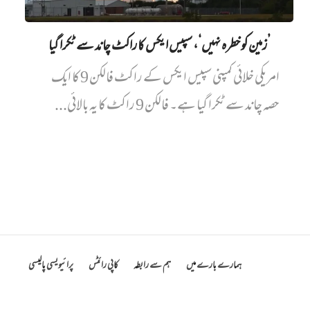
’زمین کو خطرہ نہیں‘، سپیس ایکس کا راکٹ چاند سے ٹکرا گیا
امریکی خلائی کمپنی سپیس ایکس کے راکٹ فالکن 9 کا ایک
حصہ چاند سے ٹکرا گیا ہے۔ فالکن 9 راکٹ کا یہ بالائی...
ہمارے بارے میں
ہم سے رابطہ
کاپی رائٹس
پرائیویسی پالیسی