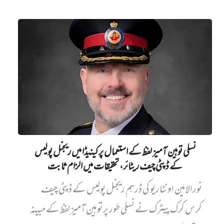
نسلی توہین آمیز لفظ کے استعمال پر کینیڈا میں ریجنل پولیس
کے ڈپٹی چیف ریٹائر، تحقیقات میں الزام ثابت
نورالامین اونٹاریو کی ڈرہم ریجنل پولیس کے ڈپٹی چیف
کرس کرک پیٹرک نے نسلی طور پر توہین آمیز لفظ کے مبینہ