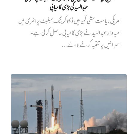
عبدالسید کی بڑی کامیابی
امریکی ریاست مشی گن میں ڈیموکریٹک سینیٹ پرائمری میں‌
امیدوار عبدالسید نے بڑی کامیابی حاصل کر لی ہے-
اسرائیل پر تنقید کرنے والے...