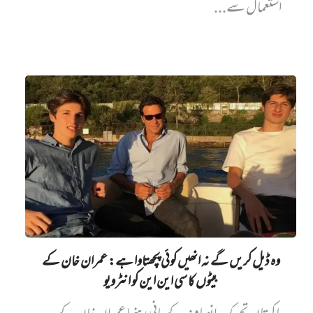
استعمال سے...
وہ ڈیل کریں گے نہ انھیں کوئی پچھتاوا ہے: عمران خان کے
بیٹوں کا سی این این کو انٹرویو