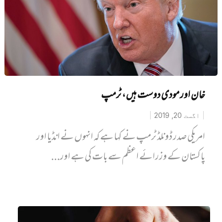
خان اور مودی دوست ہیں، ٹرمپ
اگست 20, 2019
امریکی صدر ڈونلڈ ٹرمپ نے کہا ہے کہ انہوں نے انڈیا اور
پاکستان کے وزرائے اعظم سے بات کی ہے اور...