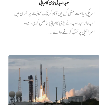
عبدالسید کی بڑی کامیابی
امریکی ریاست مشی گن میں ڈیموکریٹک سینیٹ پرائمری میں‌
امیدوار عبدالسید نے بڑی کامیابی حاصل کر لی ہے-
اسرائیل پر تنقید کرنے والے...