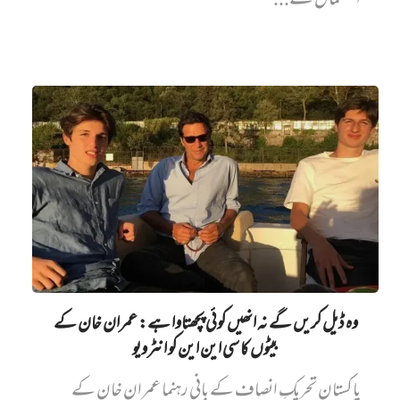
استعمال سے...
وہ ڈیل کریں گے نہ انھیں کوئی پچھتاوا ہے: عمران خان کے
بیٹوں کا سی این این کو انٹرویو
پاکستان تحریکِ انصاف کے بانی رہنما عمران خان کے