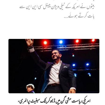
بیٹوں نے امریکہ کے ٹیلی ویژن چینل سی این این سے
بات کرتے ہوئے...
امریکی ریاست مشی گن میں ڈیموکریٹک سینیٹ پرائمری،