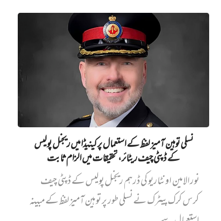
نسلی توہین آمیز لفظ کے استعمال پر کینیڈا میں ریجنل پولیس
کے ڈپٹی چیف ریٹائر، تحقیقات میں الزام ثابت
نورالامین اونٹاریو کی ڈرہم ریجنل پولیس کے ڈپٹی چیف
کرس کرک پیٹرک نے نسلی طور پر توہین آمیز لفظ کے مبینہ