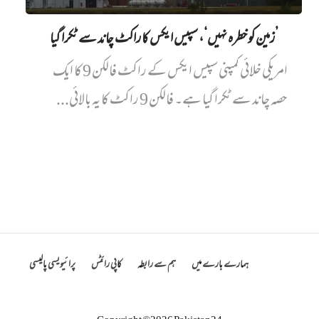
’زمین کو خطرہ نہیں‘، سپیس ایکس کا راکٹ چاند سے ٹکرا گیا
امریکی خلائی کمپنی سپیس ایکس کے راکٹ فالکن 9 کا ایک
حصہ چاند سے ٹکرا گیا ہے۔ فالکن 9 راکٹ کا یہ بالائی...
ہمارے بارے میں
ہم سے رابطہ
کاپی رائٹس
پرائیویسی پالیسی