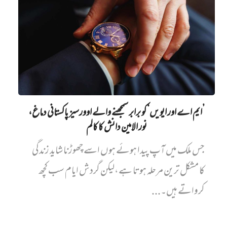
’ایم اے اور ایویں‌‘ کو برابر سمجھنے والے اوورسیز پاکستانی دماغ،
نور الامین دانش کا کالم
جس ملک میں آپ پیدا ہوئے ہوں اسے چھوڑنا شاید زندگی
کا مشکل ترین مرحلہ ہوتا ہے،لیکن گردش ایام سب کچھ
کرواتے ہیں۔...