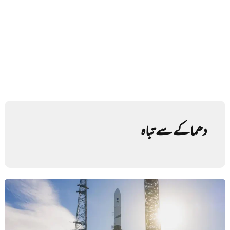
دھماکے سے تباہ