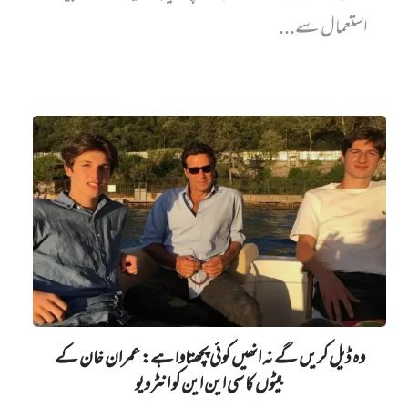
استعمال سے...
وہ ڈیل کریں گے نہ انھیں کوئی پچھتاوا ہے: عمران خان کے
بیٹوں کا سی این این کو انٹرویو