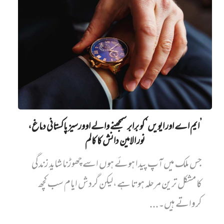
’ایم اے اور ایویں‌‘ کو برابر سمجھنے والے اوورسیز پاکستانی دماغ،
نور الامین دانش کا کالم
جس ملک میں آپ پیدا ہوئے ہوں اسے چھوڑنا شاید زندگی
کا مشکل ترین مرحلہ ہوتا ہے،لیکن گردش ایام سب کچھ
کرواتے ہیں۔...