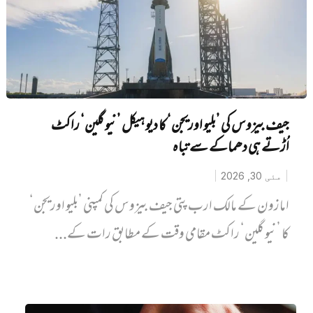
جیف بیزوس کی ’بلیو اوریجن‘ کا دیو ہیکل ’نیو گلین‘ راکٹ
اُڑتے ہی دھماکے سے تباہ
مئی 30, 2026
امازون کے مالک ارب پتی جیف بیزوس کی کمپنی ’بلیو اوریجن‘
کا ’نیو گلین‘ راکٹ مقامی وقت کے مطابق رات کے...