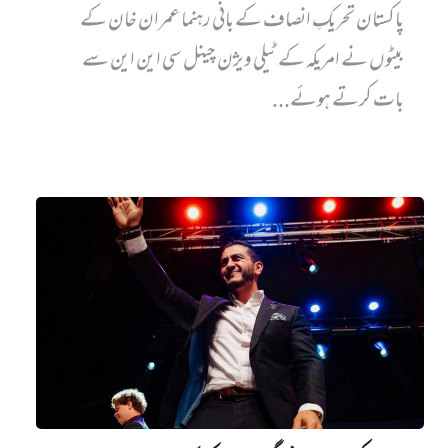
پاکستان تحریکِ انصاف کے بانی رہنما عمران خان کے
بیٹوں نے امریکہ کے ٹیلی ویژن چینل سی این این سے
بات کرتے ہوئے...