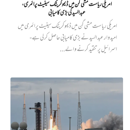
امریکی ریاست مشی گن میں ڈیموکریٹک سینیٹ پرائمری،
عبدالسید کی بڑی کامیابی
امریکی ریاست مشی گن میں ڈیموکریٹک سینیٹ پرائمری میں‌
امیدوار عبدالسید نے بڑی کامیابی حاصل کر لی ہے-
اسرائیل پر تنقید کرنے والے...