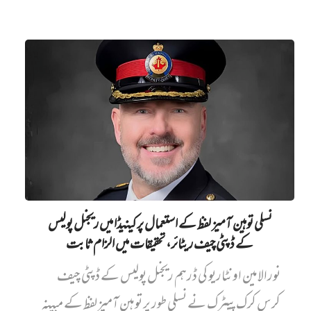
نسلی توہین آمیز لفظ کے استعمال پر کینیڈا میں ریجنل پولیس
کے ڈپٹی چیف ریٹائر، تحقیقات میں الزام ثابت
نورالامین اونٹاریو کی ڈرہم ریجنل پولیس کے ڈپٹی چیف
کرس کرک پیٹرک نے نسلی طور پر توہین آمیز لفظ کے مبینہ