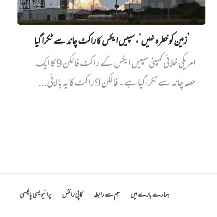
’زمین کو خطرہ نہیں‘، سپیس ایکس کا راکٹ چاند سے ٹکرا گیا
امریکی خلائی کمپنی سپیس ایکس کے راکٹ فالکن 9 کا ایک
حصہ چاند سے ٹکرا گیا ہے۔ فالکن 9 راکٹ کا یہ بالائی...
ہمارے بارے میں
ہم سے رابطہ
کاپی رائٹس
پرائیویسی پالیسی