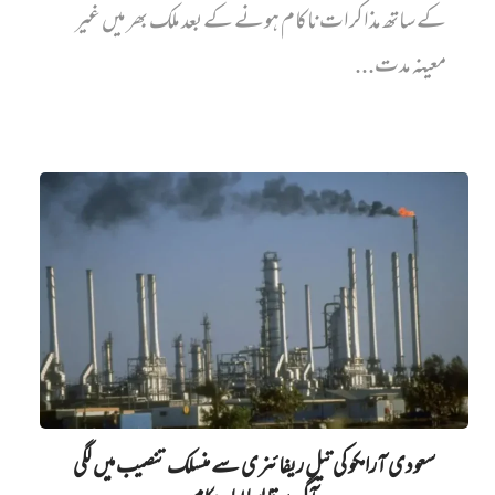
کے ساتھ مذاکرات ناکام ہونے کے بعد ملک بھر میں غیر
معینہ مدت...
سعودی آرامکو کی تیل ریفائنری سے منسلک تنصیب میں‌ لگی