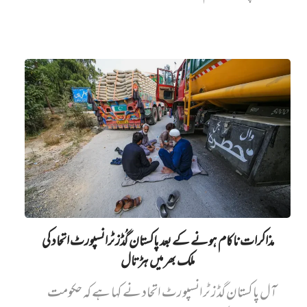
مذاکرات ناکام ہونے کے بعد پاکستان گُڈز ٹرانسپورٹ اتحاد کی
ملک بھر میں ہڑتال
آل پاکستان گڈز ٹرانسپورٹ اتحاد نے کہا ہے کہ حکومت