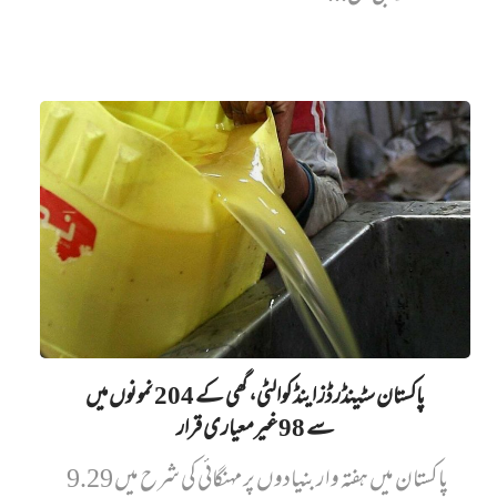
پاکستان سٹینڈرڈز اینڈ کوالٹی، گھی کے 204 نمونوں میں‌
سے 98 غیرمعیاری قرار
پاکستان میں ہفتہ وار بنیادوں پر مہنگائی کی شرح میں 9.29