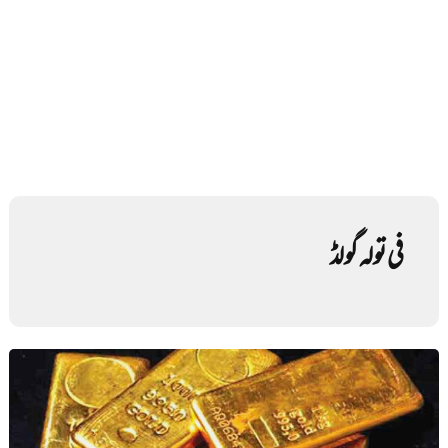
فی تولہ گولڈ