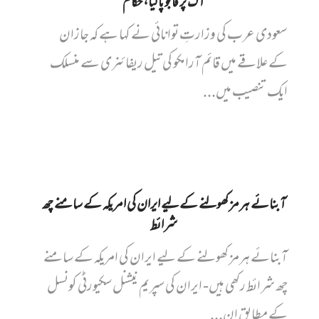
آگ پر قابو پا لیا، حکام
سعودی عرب کی وزارتِ توانائی نے کہا ہے کہ جازان
کے علاقے میں قائم آرامکو کی تیل ریفائنری سے منسلک
ایک تنصیب میں...
آبنائے ہرمز کھولنے کے لیے ایران کی امریکہ کے سامنے چھ
شرائط
آبنائے ہرمز کھولنے کے لیے ایران کی امریکہ کے سامنے
چھ شرائط رکھی ہیں- ایران کی سپریم نیشنل سکیورٹی کونسل
کے مطابق ان...