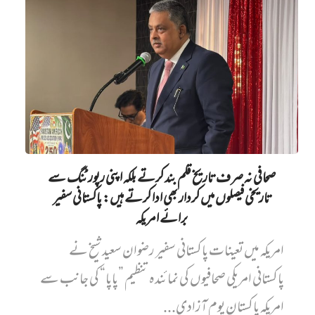
صحافی نہ صرف تاریخ قلم بند کرتے بلکہ اپنی رپورٹنگ سے
تاریخی فیصلوں میں کردار بھی ادا کرتے ہیں: پاکستانی سفیر
برائے امریکہ
امریکہ میں تعینات پاکستانی سفیر رضوان سعید شیخ نے
پاکستانی امریکی صحافیوں کی نمائندہ تنظیم ”پاپا“ کی جانب سے
امریکہ پاکستان یوم آزادی...