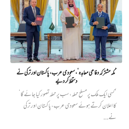
’مکہ مشترکہ دفاعی معاہدہ‘، سعودی عرب، پاکستان اور ترکی نے
دستخط کر دیے
’کسی ایک ملک پر مسلح حملہ، سب پر حملہ تصور کیا جائے گا‘
کا اعلان کرتے ہوئے سعودی عرب، پاکستان اور ترکی
نے...