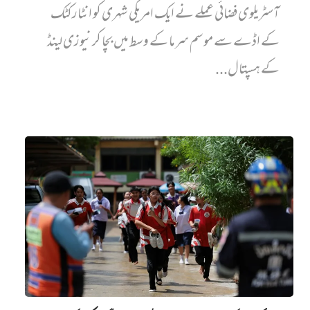
آسٹریلوی فضائی عملے نے ایک امریکی شہری کو انٹارکٹک
کے اڈے سے موسم سرما کے وسط میں بچا کر نیوزی لینڈ
کے ہسپتال...