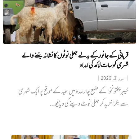
قربانی کے جانور کے بدلے جعلی نوٹوں کا نشانہ بننے والے
شہری کو سات لاکھ کی امداد
جون 3, 2026
خیبر پختونخوا کے ضلع چارسدہ میں‌ عید کے موقع پر ایک شہری
سے بکرا خرید کر جعلی نوٹ دینے کی ویڈیو...