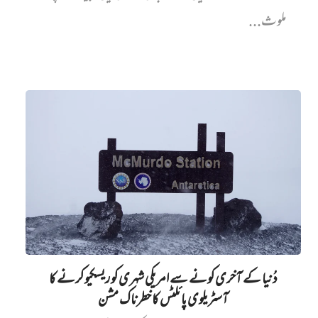
ملوث...
دُنیا کے آخری کونے سے امریکی شہری کو ریسکیو کرنے کا
آسٹریلوی پائلٹس کا خطرناک مشن