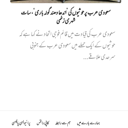
سعودی عرب پر حوثیوں کی ’اندھا دھند گولہ باری‘، سات
شہری زخمی
سعودی عرب کی قیادت میں قائم فوجی اتحاد نے کہا ہے کہ
حوثیوں کے ایک حملے میں سعودی عرب کے جنوبی
سرحدی علاقے...
ہمارے بارے میں
ہم سے رابطہ
کاپی رائٹس
پرائیویسی پالیسی