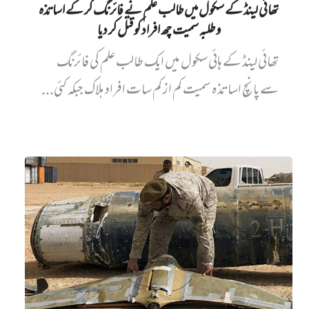
تھائی لینڈ کے سکول میں طالب علم نے فائرنگ کر کے اساتذہ
و طلبہ سمیت چھ افراد کو قتل کر دیا
تھائی لینڈ کے ہائی سکول میں ایک طالب علم کی فائرنگ
سے پانچ اساتذہ سمیت کم از کم سات افراد ہلاک جبکہ کئی...