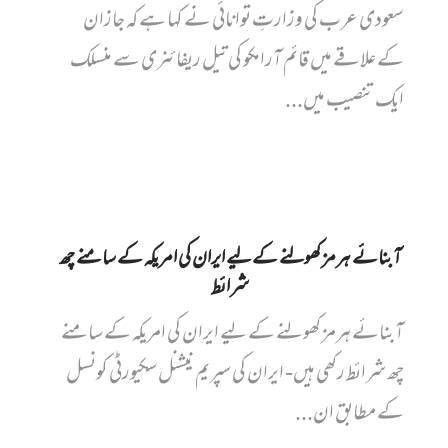
سعودی عرب کی وزارتِ توانائی نے کہا ہے کہ جازان
کے علاقے میں قائم آرامکو کی تیل ریفائنری سے منسلک
ایک تنصیب میں...
آبنائے ہرمز کھولنے کے لیے ایران کی امریکہ کے سامنے چھ
شرائط
آبنائے ہرمز کھولنے کے لیے ایران کی امریکہ کے سامنے
چھ شرائط رکھی ہیں- ایران کی سپریم نیشنل سکیورٹی کونسل
کے مطابق ان...