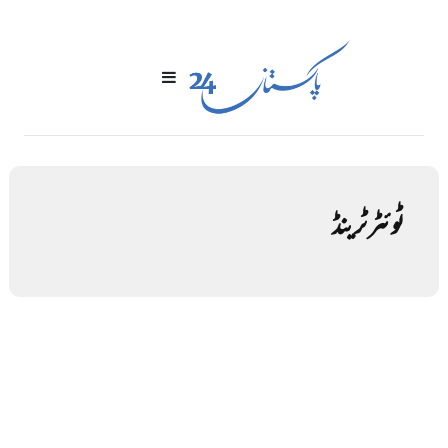
ٹوئٹر ٹرینڈ