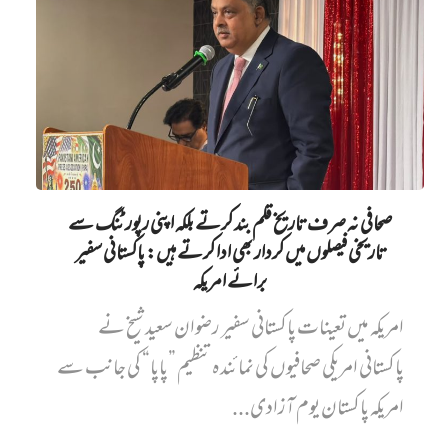
صحافی نہ صرف تاریخ قلم بند کرتے بلکہ اپنی رپورٹنگ سے
تاریخی فیصلوں میں کردار بھی ادا کرتے ہیں: پاکستانی سفیر
برائے امریکہ
امریکہ میں تعینات پاکستانی سفیر رضوان سعید شیخ نے
پاکستانی امریکی صحافیوں کی نمائندہ تنظیم ”پاپا“ کی جانب سے
امریکہ پاکستان یوم آزادی...