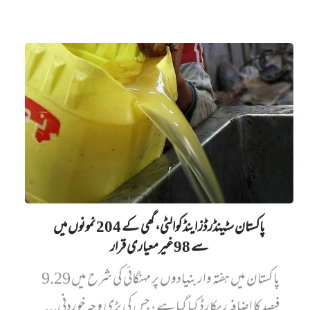
پاکستان سٹینڈرڈز اینڈ کوالٹی، گھی کے 204 نمونوں میں‌
سے 98 غیرمعیاری قرار
پاکستان میں ہفتہ وار بنیادوں پر مہنگائی کی شرح میں 9.29
فیصد کا اضافہ ریکارڈ کیا گیا ہے، جس کی بڑی وجہ خوردنی...