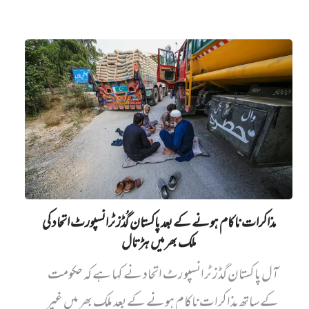
مذاکرات ناکام ہونے کے بعد پاکستان گُڈز ٹرانسپورٹ اتحاد کی
ملک بھر میں ہڑتال
آل پاکستان گڈز ٹرانسپورٹ اتحاد نے کہا ہے کہ حکومت
کے ساتھ مذاکرات ناکام ہونے کے بعد ملک بھر میں غیر