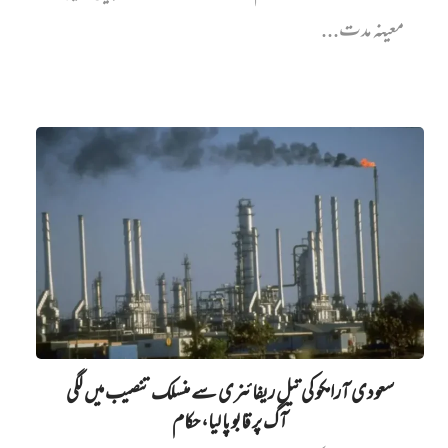
معینہ مدت...
سعودی آرامکو کی تیل ریفائنری سے منسلک تنصیب میں‌ لگی
آگ پر قابو پا لیا، حکام