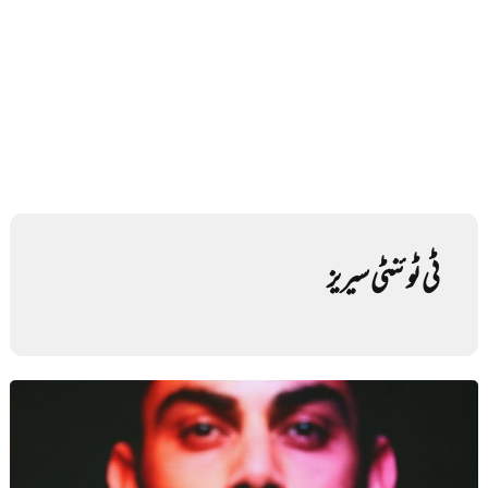
ٹی ٹوئنٹی سیریز