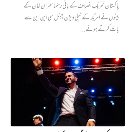
پاکستان تحریکِ انصاف کے بانی رہنما عمران خان کے
بیٹوں نے امریکہ کے ٹیلی ویژن چینل سی این این سے
بات کرتے ہوئے...