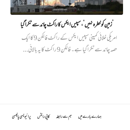
’زمین کو خطرہ نہیں‘، سپیس ایکس کا راکٹ چاند سے ٹکرا گیا
امریکی خلائی کمپنی سپیس ایکس کے راکٹ فالکن 9 کا ایک
حصہ چاند سے ٹکرا گیا ہے۔ فالکن 9 راکٹ کا یہ بالائی...
ہمارے بارے میں
ہم سے رابطہ
کاپی رائٹس
پرائیویسی پالیسی