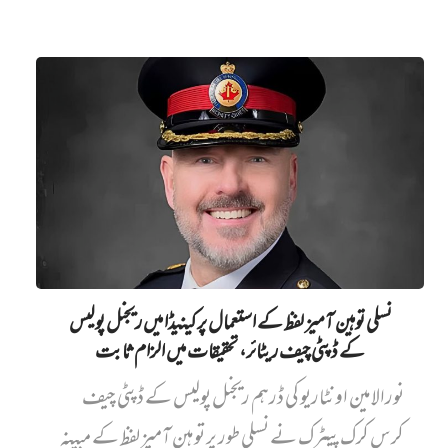
نسلی توہین آمیز لفظ کے استعمال پر کینیڈا میں ریجنل پولیس
کے ڈپٹی چیف ریٹائر، تحقیقات میں الزام ثابت
نورالامین اونٹاریو کی ڈرہم ریجنل پولیس کے ڈپٹی چیف
کرس کرک پیٹرک نے نسلی طور پر توہین آمیز لفظ کے مبینہ