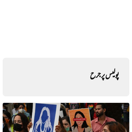
پولیس پر جرح