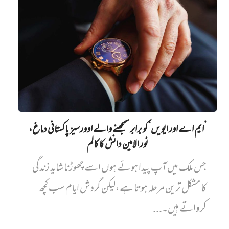
’ایم اے اور ایویں‌‘ کو برابر سمجھنے والے اوورسیز پاکستانی دماغ،
نور الامین دانش کا کالم
جس ملک میں آپ پیدا ہوئے ہوں اسے چھوڑنا شاید زندگی
کا مشکل ترین مرحلہ ہوتا ہے،لیکن گردش ایام سب کچھ
کرواتے ہیں۔...