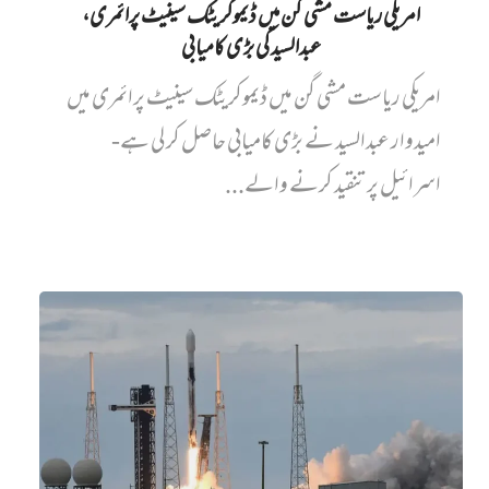
امریکی ریاست مشی گن میں ڈیموکریٹک سینیٹ پرائمری،
عبدالسید کی بڑی کامیابی
امریکی ریاست مشی گن میں ڈیموکریٹک سینیٹ پرائمری میں‌
امیدوار عبدالسید نے بڑی کامیابی حاصل کر لی ہے-
اسرائیل پر تنقید کرنے والے...