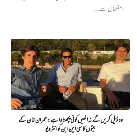
استعمال سے...
وہ ڈیل کریں گے نہ انھیں کوئی پچھتاوا ہے: عمران خان کے
بیٹوں کا سی این این کو انٹرویو