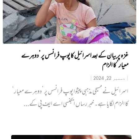
غزہ پر بیان کے بعد اسرائیل کا پوپ فرانسس پر ’دوہرے
معیار‘ کا الزام
دسمبر 22, 2024
اسرائیل نے مسیحی مذہبی پیشوا پوپ فرانسس پر ’دوہرے معیار‘
کا الزام لگایا ہے۔ خبر رساں ایجنسی اے ایف پی کے...