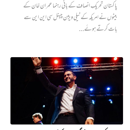
پاکستان تحریکِ انصاف کے بانی رہنما عمران خان کے
بیٹوں نے امریکہ کے ٹیلی ویژن چینل سی این این سے
بات کرتے ہوئے...