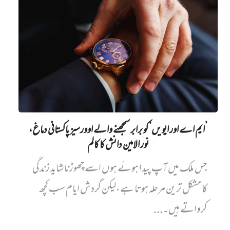
’ایم اے اور ایویں‌‘ کو برابر سمجھنے والے اوورسیز پاکستانی دماغ،
نور الامین دانش کا کالم
جس ملک میں آپ پیدا ہوئے ہوں اسے چھوڑنا شاید زندگی
کا مشکل ترین مرحلہ ہوتا ہے،لیکن گردش ایام سب کچھ
کرواتے ہیں۔...