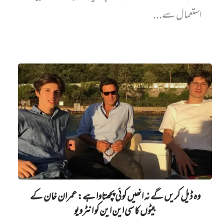
استعمال سے...
وہ ڈیل کریں گے نہ انھیں کوئی پچھتاوا ہے: عمران خان کے
بیٹوں کا سی این این کو انٹرویو