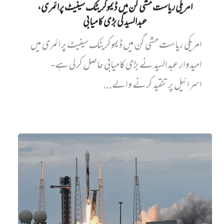
امریکی ریاست مشی گن میں ڈیموکریٹک سینیٹ پرائمری،
عبدالسید کی بڑی کامیابی
امریکی ریاست مشی گن میں ڈیموکریٹک سینیٹ پرائمری میں‌
امیدوار عبدالسید نے بڑی کامیابی حاصل کر لی ہے-
اسرائیل پر تنقید کرنے والے...