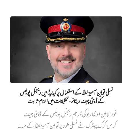
نسلی توہین آمیز لفظ کے استعمال پر کینیڈا میں ریجنل پولیس
کے ڈپٹی چیف ریٹائر، تحقیقات میں الزام ثابت
نورالامین اونٹاریو کی ڈرہم ریجنل پولیس کے ڈپٹی چیف
کرس کرک پیٹرک نے نسلی طور پر توہین آمیز لفظ کے مبینہ