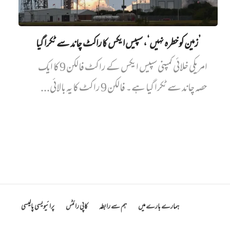
’زمین کو خطرہ نہیں‘، سپیس ایکس کا راکٹ چاند سے ٹکرا گیا
امریکی خلائی کمپنی سپیس ایکس کے راکٹ فالکن 9 کا ایک
حصہ چاند سے ٹکرا گیا ہے۔ فالکن 9 راکٹ کا یہ بالائی...
ہمارے بارے میں
ہم سے رابطہ
کاپی رائٹس
پرائیویسی پالیسی