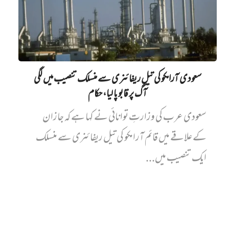
سعودی آرامکو کی تیل ریفائنری سے منسلک تنصیب میں‌ لگی
آگ پر قابو پا لیا، حکام
سعودی عرب کی وزارتِ توانائی نے کہا ہے کہ جازان
کے علاقے میں قائم آرامکو کی تیل ریفائنری سے منسلک
ایک تنصیب میں...