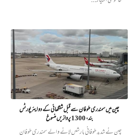
خاموشی اختیار...
چین میں‌ سمندری طوفان سے قبل شنگھائی کے دو ایئرپورٹس
بند، 1300 پروازیں‌ منسوخ
چین نے شدید طوفانی بارشیں لانے والے سمندری طوفان