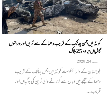
کوئٹہ میں‌ چمن پھاٹک کے قریب دھماکے سے ٹرین اور درجنوں
گاڑیاں تباہ، 25 ہلاک
مئی 24, 2026
بلوچستان کے دارالحکومت کوئٹہ میں چمن پھاٹک کے قریب
دھماکے نتیجے میں وہاں سے گزرنے والی ٹرین کی بوگیاں اور
قریب...