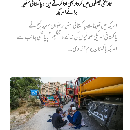
تاریخی فیصلوں میں کردار بھی ادا کرتے ہیں: پاکستانی سفیر
برائے امریکہ
امریکہ میں تعینات پاکستانی سفیر رضوان سعید شیخ نے
پاکستانی امریکی صحافیوں کی نمائندہ تنظیم ”پاپا“ کی جانب سے
امریکہ پاکستان یوم آزادی...