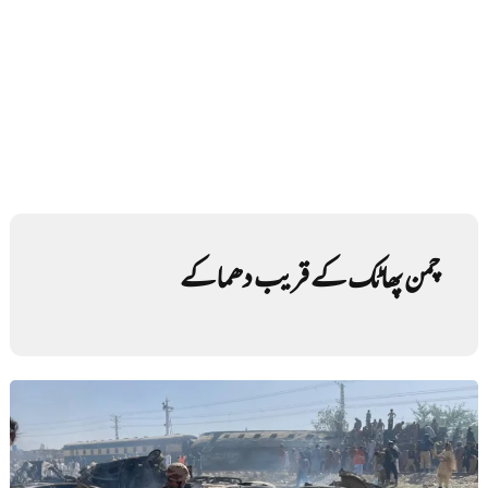
چمن پھاٹک کے قریب دھماکے