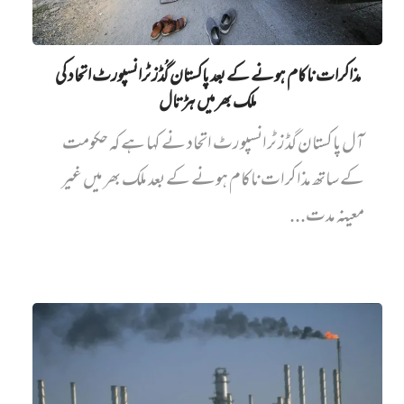
مذاکرات ناکام ہونے کے بعد پاکستان گُڈز ٹرانسپورٹ اتحاد کی
ملک بھر میں ہڑتال
آل پاکستان گڈز ٹرانسپورٹ اتحاد نے کہا ہے کہ حکومت
کے ساتھ مذاکرات ناکام ہونے کے بعد ملک بھر میں غیر
معینہ مدت...