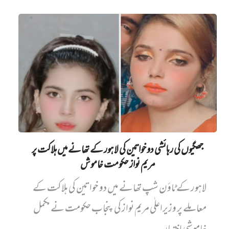
جھگیوں کی رہائشی دو خواتین کی لاہور کے تھانے میں‌ ہلاکت پر
مریم نواز حکومت خاموش
لاہور کے ٹاؤن شپ تھانے میں دو خواتین کی ہلاکت کے
معاملے پر وزیراعلٰی مریم نواز کی پنجاب حکومت نے مکمل