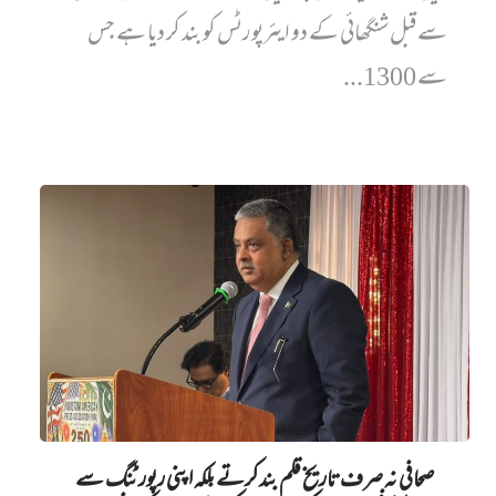
سے قبل شنگھائی کے دو ایئرپورٹس کو بند کر دیا ہے جس
سے 1300...
صحافی نہ صرف تاریخ قلم بند کرتے بلکہ اپنی رپورٹنگ سے