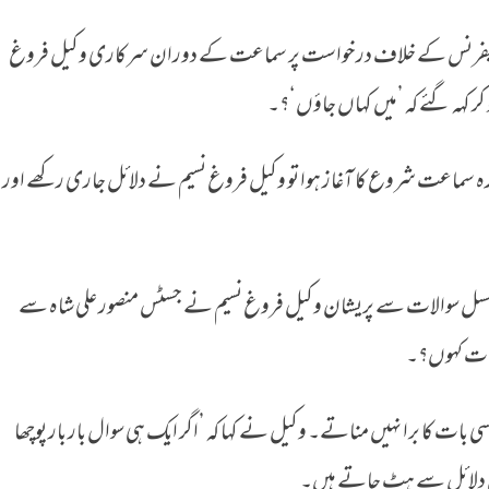
تی ریفرنس کے خلاف درخواست پر سماعت کے دوران سرکاری وکیل فروغ
ر کہہ گئے کہ ’میں کہاں جاؤں‘؟۔
ہ سماعت شروع کا آغاز ہوا تو وکیل فروغ نسیم نے دلائل جاری رکھے اور
لسل سوالات سے پریشان وکیل فروغ نسیم نے جسٹس منصور علی شاہ سے
ک بات کہوں؟۔
ی بات کا برا نہیں مناتے۔ وکیل نے کہا کہ ’اگر ایک ہی سوال بار بار پوچھا
صل دلائل سے ہٹ جاتے ہیں۔