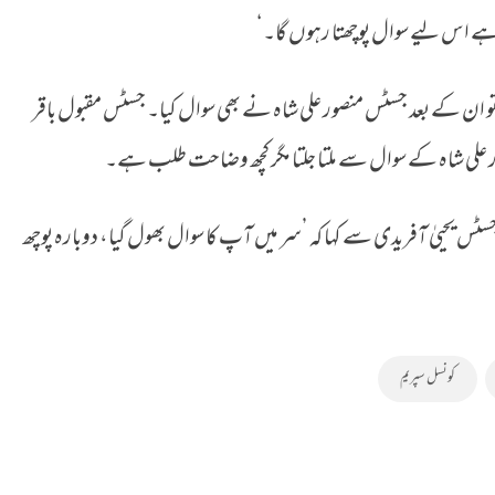
ے اس لیے سوال پوچھتا رہوں گا۔‘
 تو ان کے بعد جسٹس منصور علی شاہ نے بھی سوال کیا۔ جسٹس مقبول باقر
ر علی شاہ کے سوال سے ملتا جلتا مگر کچھ وضاحت طلب ہے۔
 یحییٰ آفریدی سے کہا کہ ’سر میں آپ کا سوال بھول گیا، دوبارہ پوچھ
کونسل سپریم