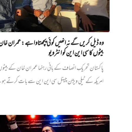
وہ ڈیل کریں گے نہ انھیں کوئی پچھتاوا ہے: عمران خا
بیٹوں کا سی این این کو انٹرویو
پاکستان تحریکِ انصاف کے بانی رہنما عمران خان کے بیٹ
امریکہ کے ٹیلی ویژن چینل سی این این سے بات کرتے ہو