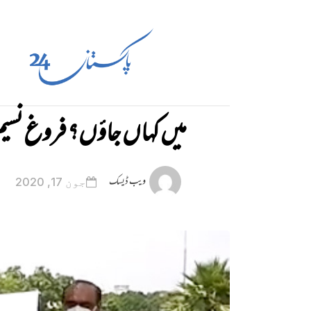
میں کہاں جاؤں؟ فروغ نسیم
ویب ڈیسک
جون 17, 2020