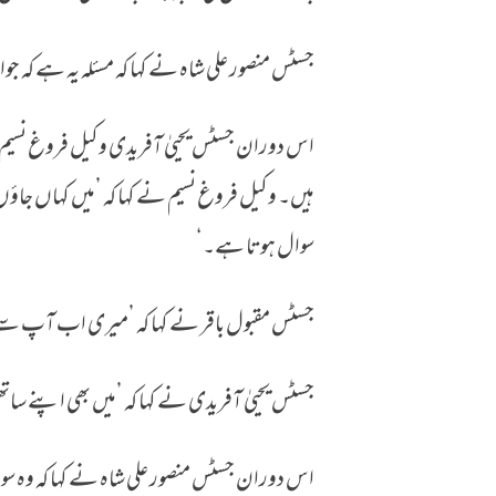
جسٹس منصور علی شاہ نے کہا کہ مسئلہ یہ ہے کہ جوا
اس دوران جسٹس یحییٰ آفریدی وکیل فروغ نسیم
ہیں۔ وکیل فروغ نسیم نے کہا کہ ’میں کہاں جاؤں۔ 
سوال ہوتا ہے۔‘
جسٹس مقبول باقر نے کہا کہ ’میری اب آپ سے 
جسٹس یحییٰ آفریدی نے کہا کہ ’میں بھی اپنے سا
اس دوران جسٹس منصور علی شاہ نے کہا کہ وہ سو