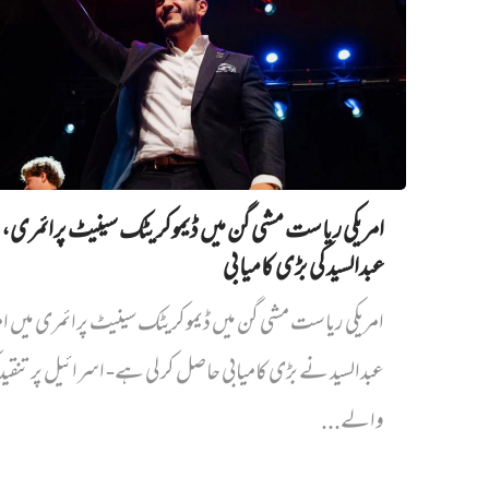
امریکی ریاست مشی گن میں ڈیموکریٹک سینیٹ پرائمری،
عبدالسید کی بڑی کامیابی
امریکی ریاست مشی گن میں ڈیموکریٹک سینیٹ پرائمری میں‌ ام
عبدالسید نے بڑی کامیابی حاصل کر لی ہے- اسرائیل پر تنقی
والے...