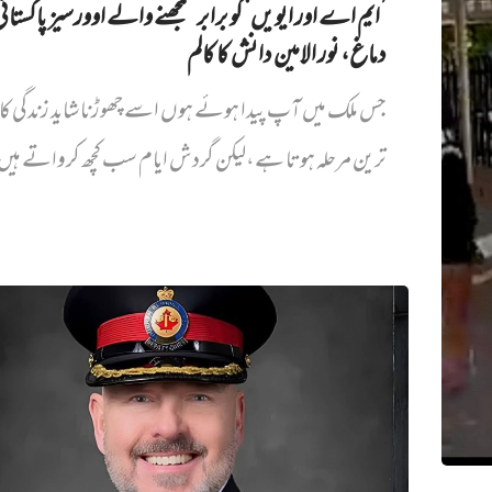
’ایم اے اور ایویں‌‘ کو برابر سمجھنے والے اوورسیز پاکستان
دماغ، نور الامین دانش کا کالم
جس ملک میں آپ پیدا ہوئے ہوں اسے چھوڑنا شاید زندگی کا
ترین مرحلہ ہوتا ہے،لیکن گردش ایام سب کچھ کرواتے ہیں