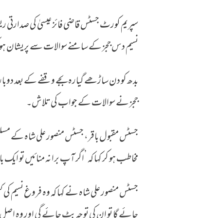
سپریم کورٹ جسٹس قاضی فائز عیسیٰ کی صدار
میں کہاں جاؤں؟ فروغ نسیم کا ججز سے سوال
نسیم دس ججز کے سامنے سوالات سے پریشان ہو ک
بدھ کو دن ساڑھے گیارہ بجے وقفے کے بعد دوبار
ججز نے سوالات کے جواب کی تلاش۔
جسٹس مقبول باقر، جسٹس منصور علی شاہ کے مس
مخاطب ہو کر کہا کہ ’اگر آپ برا نہ منائیں تو ای
جسٹس منصور علی شاہ نے کہا کہ وہ فروغ نسیم کی کس
جائے گا تو ان کی توجہ بٹ جائے گی اور وہ ا