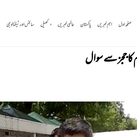
صفحہ اول
اہم خبریں
پاکستان
عالمی خبریں
کھیل
سائنس اور ٹیکنالوجی
 کا ججز سے سوال