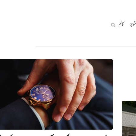
شوبز
کالم