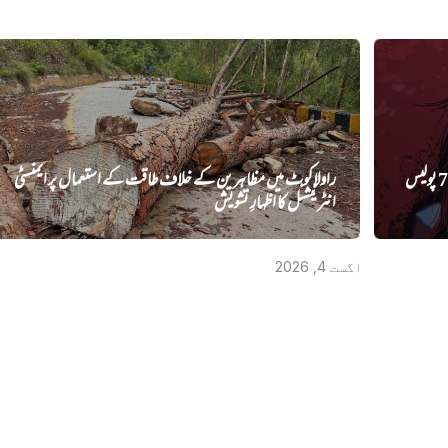
لاہور کے تھانے میں لڑکی کا مبینہ ریپ، ایس ایچ او سمیت 78 پولیس
راولاکوٹ میں مظاہرین کے خلاف طاقت کے استعمال پر ایمنسٹی
انٹرنیشنل کا اظہارِ تشویش
اگست 4, 2026