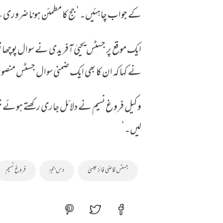
کے جواب چاہئیں۔ ’جج کا مطمئن ہونا ضروری ہ
ایک موقع پر جسٹس یحییٰ آفریدی نے سوال پوچھا
نے کہا کہ ان کا بھی ایک ضمنی سوال جسٹس منصو
وکیل فروغ نسیم نے دلائل جاری رکھتے ہوئے جسٹس
لیں۔‘
جسٹس قاضی فائز عیسیٰ
دس ججز
فروغ نسیم