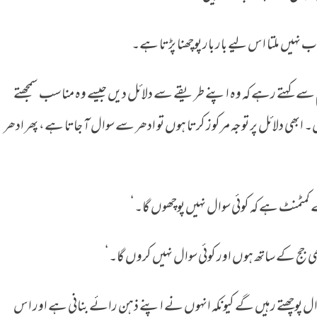
ب نہیں ملتا اس لیے بار بار پوچھنا پڑتا ہے۔
 سے کہتے رہے کہ وہ اپنے طریقے سے دلائل دیں جیسے وہ مناسب سمجھتے
ابھی دلائل پر توجہ مرکوز کرتا ہوں تو ادھر سے سوال آ جاتا ہے، پھر ادھر
کمٹمنٹ ہے کہ کوئی سوال نہیں پوچھوں گا۔‘
تھی جج کے ساتھ ہوں اور کوئی سوال نہیں کروں گا۔‘
ال پوچھتے رہیں گے کیونکہ انہوں نے اپنے ذہن رائے بنانی ہے اور اس