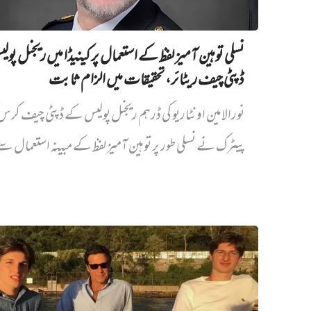
نسلی توہین آمیز لفظ کے استعمال پر کینیڈا میں ریجنل پو
ڈپٹی چیف ریٹائر، تحقیقات میں الزام ثابت
نورالامین اونٹاریو کی ڈرہم ریجنل پولیس کے ڈپٹی چیف کر
پیٹرک نے نسلی طور پر توہین آمیز لفظ کے مبینہ استعمال سے