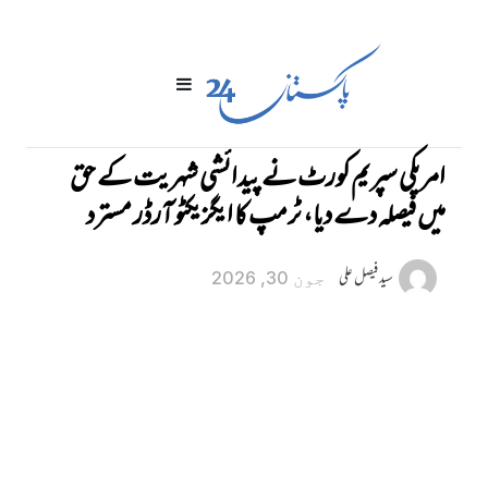
امریکی سپریم کورٹ نے پیدائشی شہریت کے حق
میں فیصلہ دے دیا، ٹرمپ کا ایگزیکٹو آرڈر مسترد
سید فیصل علی
جون 30, 2026