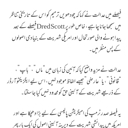
فیصلے میں عدالت نے کہا کہ چودھویں ترمیم کو اس کے تاریخی تناظر
میں سمجھا جانا چاہیے، خاص طور پر Dred Scott فیصلے کے بعد
پیدا ہونے والی صورتحال اور امریکی شہریت کے بنیادی اصولوں
کے پس منظر میں۔
عدالت نے مزید واضح کیا کہ آئین کی زبان میں “ماں”، “باپ”،
“قانونی”، یا “عارضی” جیسے الفاظ موجود نہیں، اس لیے ایگزیکٹو آرڈر
کے ذریعے شہریت کے آئینی حق کو محدود نہیں کیا جا سکتا۔
یہ فیصلہ صدر ٹرمپ کی امیگریشن پالیسی کے لیے بڑا دھچکا ہے اور
امریکہ میں پیدائشی شہریت کے دیرینہ آئینی اصول کی ایک بار پھر