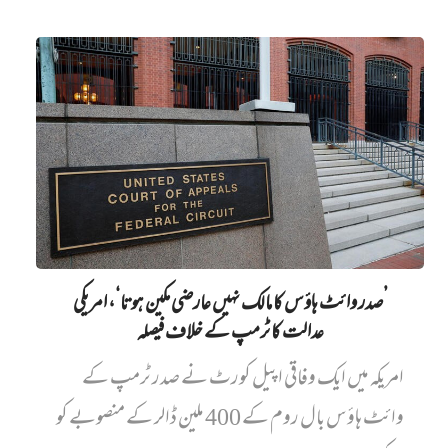
’صدر وائٹ ہاؤس کا مالک نہیں‌ عارضی مکین ہوتا‘، امریکی
عدالت کا ٹرمپ کے خلاف فیصلہ
امریکہ میں ایک وفاقی اپیل کورٹ نے صدر ٹرمپ کے
وائٹ ہاؤس بال روم کے 400 ملین ڈالر کے منصوبے کو