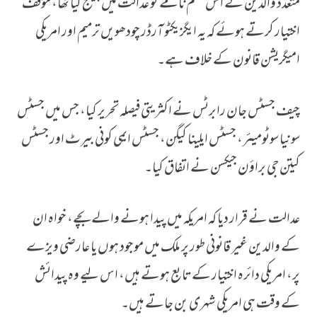
متعدد والدین نے اس حکم نامے کو عدالت میں چیلنج کیا تھا، مؤقف
اختیار کرتے ہوئے کہ یہ ایگزیکٹو آرڈر چودھویں ترمیم اور امریکی
امیگریشن قانون کے خلاف ہے۔
چیف جسٹس جان رابرٹس نے اکثریتی فیصلہ تحریر کیا، جس میں جسٹس
سونیا سوٹومیئر، جسٹس ایلینا کیگن، جسٹس ایمی کونی بیرٹ اور جسٹس
کیتن جی براؤن جیکسن نے اتفاق کیا۔
عدالت نے قرار دیا کہ امریکہ میں پیدا ہونے والے بچے، خواہ ان
کے والدین غیر قانونی طور پر ملک میں موجود ہوں یا عارضی ویزے
پر، امریکی دائرہ اختیار کے تابع ہوتے ہیں، اس لیے وہ پیدائش
کے وقت ہی امریکی شہری بن جاتے ہیں۔