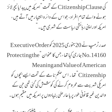
کی Citizenship Clause کے تحت “امریکہ میں پیدا یا نیچرلائز
ہونے والے تمام افراد، جو اس کے دائرہ اختیار میں آتے ہیں،
امریکہ اور اپنی رہائشی ریاست کے شہری ہیں۔”
صدر ٹرمپ نے 20 جنوری 2025 کو Executive Order
No. 14160 جاری کیا تھا، جس کا عنوان “Protecting the
Meaning and Value of American
Citizenship” تھا۔ اس حکم نامے کے تحت ایسے بچوں کو
امریکی شہریت سے محروم کرنے کی کوشش کی گئی تھی جن کے
والدین غیر قانونی طور پر یا عارضی بنیادوں پر امریکہ میں مقیم ہوں۔