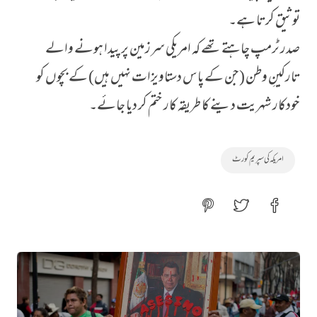
توثیق کرتا ہے۔
صدر ٹرمپ چاہتے تھے کہ امریکی سرزمین پر پیدا ہونے والے
تارکینِ وطن (جن کے پاس دستاویزات نہیں ہیں) کے بچوں کو
خودکار شہریت دینے کا طریقہ کار ختم کر دیا جائے۔
امریکہ کی سپریم کورٹ