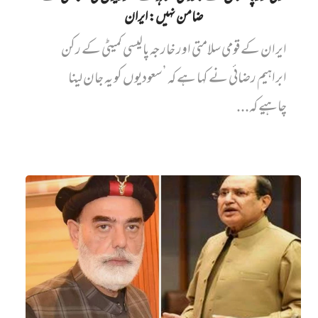
ضامن نہیں‌: ایران
ایران کے قومی سلامتی اور خارجہ پالیسی کمیٹی کے رکن
ابراہیم رضائی نے کہا ہے کہ ’سعودیوں کو یہ جان لینا
چاہیے کہ...