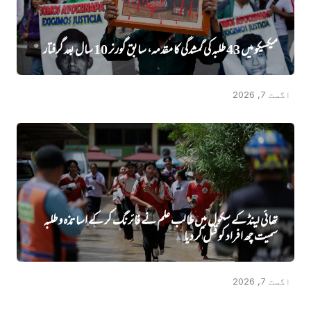
میکسیکو میں 43 طلبہ کی گمشدگی کا مقدمہ، سابق گورنر 10 سال بعد گرفتار
اگست 7, 2026
تھائی لینڈ کے سکول میں طالب علم نے فائرنگ کر کے اساتذہ و طلبہ
سمیت چھ افراد کو قتل کر دیا
اگست 7, 2026