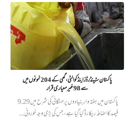
پاکستان سٹینڈرڈز اینڈ کوالٹی، گھی کے 204 نمونوں میں‌
سے 98 غیرمعیاری قرار
پاکستان میں ہفتہ وار بنیادوں پر مہنگائی کی شرح میں 9.29
فیصد کا اضافہ ریکارڈ کیا گیا ہے، جس کی بڑی وجہ خوردنی...