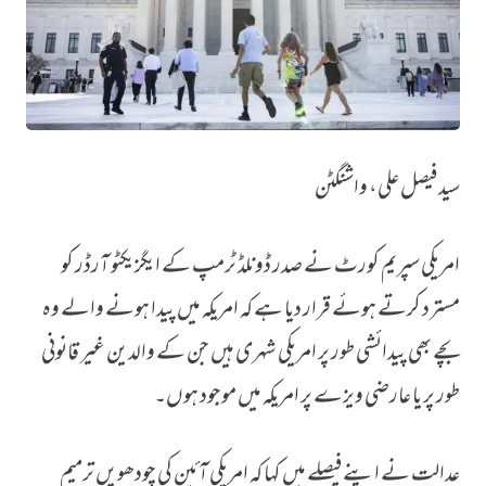
سید فیصل علی، واشنگٹن
امریکی سپریم کورٹ نے پیدائشی شہریت کے حق میں فیصلہ دے دیا، ٹرمپ کا ایگز
امریکی سپریم کورٹ نے صدر ڈونلڈ ٹرمپ کے ایگزیکٹو آرڈر کو
مسترد کرتے ہوئے قرار دیا ہے کہ امریکہ میں پیدا ہونے والے وہ
بچے بھی پیدائشی طور پر امریکی شہری ہیں جن کے والدین غیر قانونی
طور پر یا عارضی ویزے پر امریکہ میں موجود ہوں۔
عدالت نے اپنے فیصلے میں کہا کہ امریکی آئین کی چودھویں ترمیم