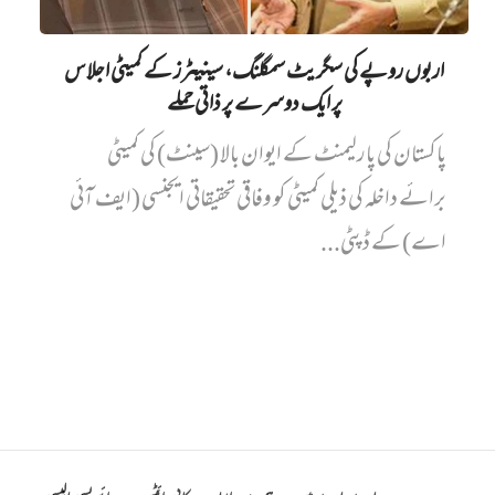
اربوں روپے کی سگریٹ سمگلنگ، سینیٹرز کے کمیٹی اجلاس
پر ایک دوسرے پر ذاتی حملے
پاکستان کی پارلیمنٹ کے ایوان بالا (سینٹ) کی کمیٹی
برائے داخلہ کی ذیلی کمیٹی کو وفاقی تحقیقاتی ایجنسی (ایف آئی
اے) کے ڈپٹی...