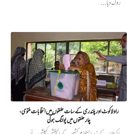
روک دیا...
راولاکوٹ اور پلندری کے سات حلقوں میں انتخابات ملتوی،
چار حلقوں میں پولنگ ہوگی