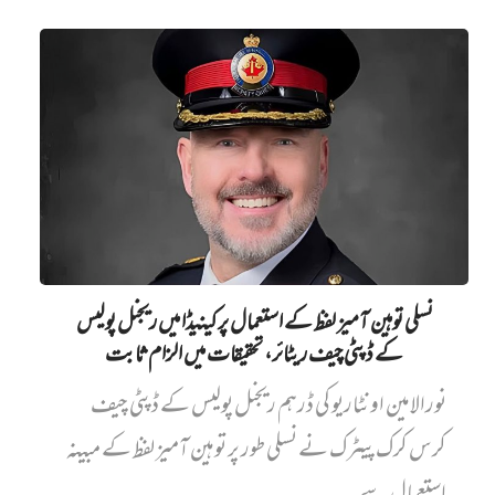
نسلی توہین آمیز لفظ کے استعمال پر کینیڈا میں ریجنل پولیس
کے ڈپٹی چیف ریٹائر، تحقیقات میں الزام ثابت
نورالامین اونٹاریو کی ڈرہم ریجنل پولیس کے ڈپٹی چیف
کرس کرک پیٹرک نے نسلی طور پر توہین آمیز لفظ کے مبینہ