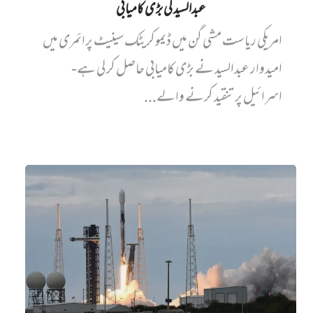
عبدالسید کی بڑی کامیابی
امریکی ریاست مشی گن میں ڈیموکریٹک سینیٹ پرائمری میں‌
امیدوار عبدالسید نے بڑی کامیابی حاصل کر لی ہے-
اسرائیل پر تنقید کرنے والے...