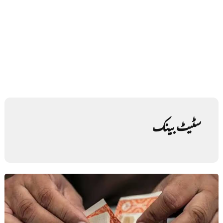
سٹیٹ بینک