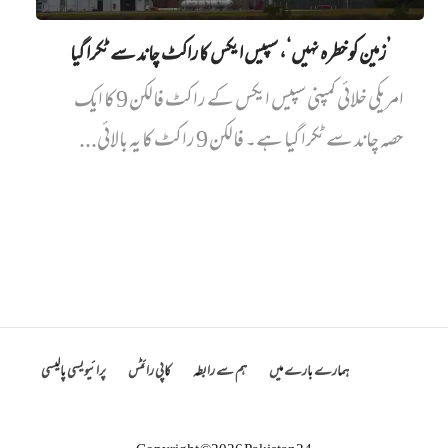
’زمین کو خطرہ نہیں‘، سپیس ایکس کا راکٹ چاند سے ٹکرا گیا
امریکی خلائی کمپنی سپیس ایکس کے راکٹ فالکن 9 کا ایک
حصہ چاند سے ٹکرا گیا ہے۔ فالکن 9 راکٹ کا یہ بالائی...
ہمارے بارے میں
ہم سے رابطہ
کاپی رائٹس
پرائیویسی پالیسی