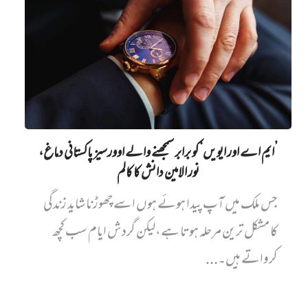
’ایم اے اور ایویں‌‘ کو برابر سمجھنے والے اوورسیز پاکستانی دماغ،
نور الامین دانش کا کالم
جس ملک میں آپ پیدا ہوئے ہوں اسے چھوڑنا شاید زندگی
کا مشکل ترین مرحلہ ہوتا ہے،لیکن گردش ایام سب کچھ
کرواتے ہیں۔...