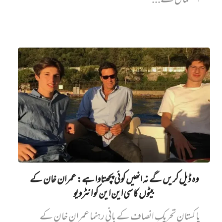
استعمال سے...
وہ ڈیل کریں گے نہ انھیں کوئی پچھتاوا ہے: عمران خان کے
بیٹوں کا سی این این کو انٹرویو
پاکستان تحریکِ انصاف کے بانی رہنما عمران خان کے