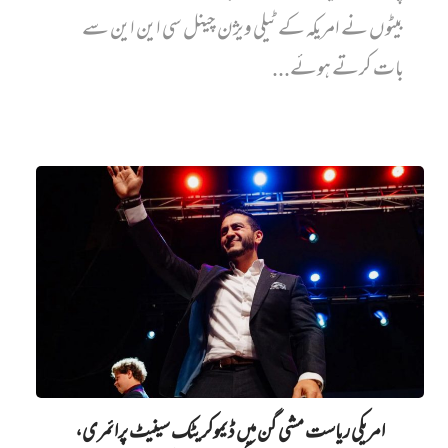
بیٹوں نے امریکہ کے ٹیلی ویژن چینل سی این این سے
بات کرتے ہوئے...
امریکی ریاست مشی گن میں ڈیموکریٹک سینیٹ پرائمری،