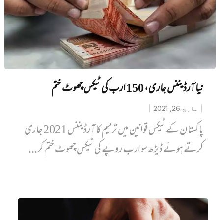
نیا آرڈیننس جاری، 150 ارب کی ٹیکس چھوٹ ختم
مارچ 26, 2021
پاکستان کے ٹیکس قوانین میں ترمیم کا آرڈیننس 2021 جاری
کرتے ہوئے ڈیڑھ سو ارب روپے کی ٹیکس چھوٹ ختم کر...