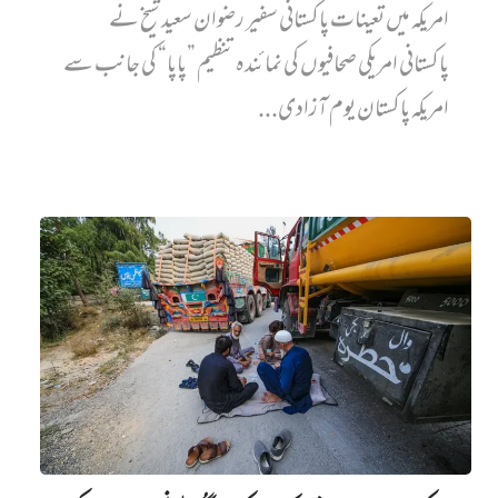
امریکہ میں تعینات پاکستانی سفیر رضوان سعید شیخ نے
پاکستانی امریکی صحافیوں کی نمائندہ تنظیم ”پاپا“ کی جانب سے
امریکہ پاکستان یوم آزادی...