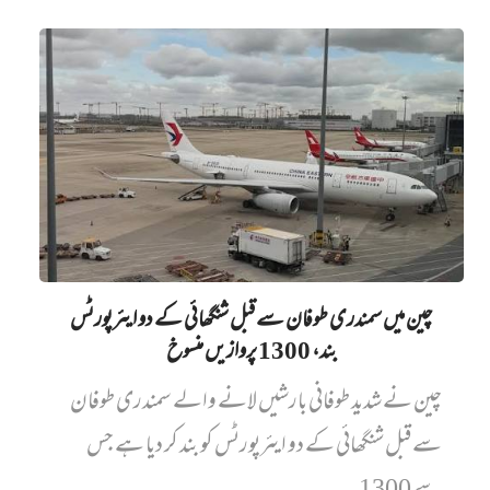
چین میں‌ سمندری طوفان سے قبل شنگھائی کے دو ایئرپورٹس
بند، 1300 پروازیں‌ منسوخ
چین نے شدید طوفانی بارشیں لانے والے سمندری طوفان
سے قبل شنگھائی کے دو ایئرپورٹس کو بند کر دیا ہے جس