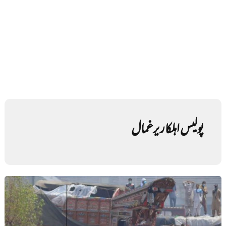
پولیس اہلکار یرغمال