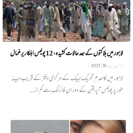
لاہور میں ہلاکتوں کے بعد حالات کشیدہ، 12 پولیس اہلکار یرغمال
اپریل 18, 2021
لاہور میں کالعدم تحریک لبیک کے مرکزی دفتر کے قریب مبینہ
طور پر پولیس آپریشن کے دوران فائرنگ سے کم از...