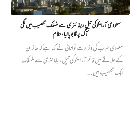
سعودی آرامکو کی تیل ریفائنری سے منسلک تنصیب میں‌ لگی
آگ پر قابو پا لیا، حکام
سعودی عرب کی وزارتِ توانائی نے کہا ہے کہ جازان
کے علاقے میں قائم آرامکو کی تیل ریفائنری سے منسلک
ایک تنصیب میں...