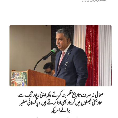
سے 1300...
صحافی نہ صرف تاریخ قلم بند کرتے بلکہ اپنی رپورٹنگ سے
تاریخی فیصلوں میں کردار بھی ادا کرتے ہیں: پاکستانی سفیر
برائے امریکہ