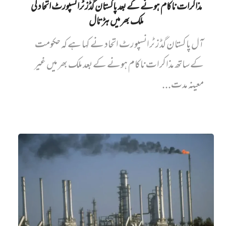
مذاکرات ناکام ہونے کے بعد پاکستان گُڈز ٹرانسپورٹ اتحاد کی
ملک بھر میں ہڑتال
آل پاکستان گڈز ٹرانسپورٹ اتحاد نے کہا ہے کہ حکومت
کے ساتھ مذاکرات ناکام ہونے کے بعد ملک بھر میں غیر
معینہ مدت...