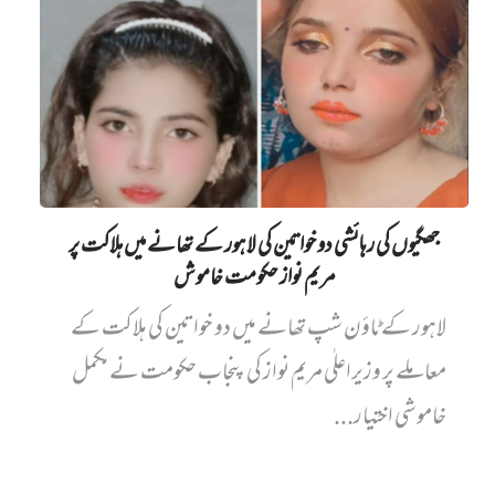
جھگیوں کی رہائشی دو خواتین کی لاہور کے تھانے میں‌ ہلاکت پر
مریم نواز حکومت خاموش
لاہور کے ٹاؤن شپ تھانے میں دو خواتین کی ہلاکت کے
معاملے پر وزیراعلٰی مریم نواز کی پنجاب حکومت نے مکمل
خاموشی اختیار...