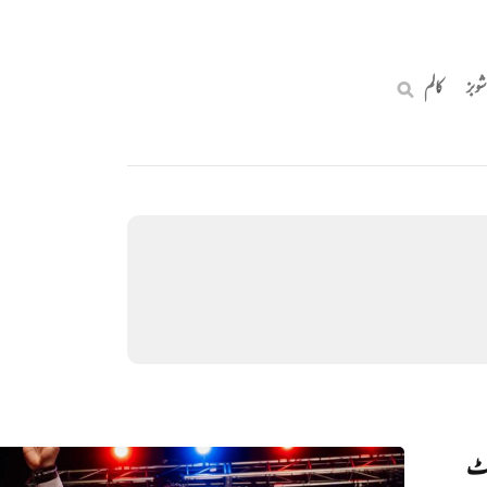
شوبز
کالم
ورٹ