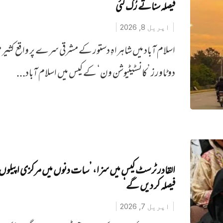
فیصلہ سناتے رُک گئی
اپریل 8, 2026
اسلام آباد میں شاہراہِ دستور کے مشرقی سرے پر واقع کثیر م
دو ٹاورز ’کانسٹیٹیوشن ون‘ کے کیس میں اسلام آباد...
القادر ٹرسٹ کیس میں سزا، ’سات دنوں میں مرکزی اپیلوں 
فیصلہ کر دیں گے‘
اپریل 7, 2026