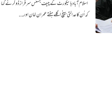
اسلام آباد ہائیکورٹ کے چیف جسٹس سرفراز ڈوگر نے کہا
کہ اُن کا عدالتی بینچ اگلے ہفتے عمران خان اور...