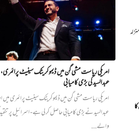
نزلہ
امریکی ریاست مشی گن میں ڈیموکریٹک سینیٹ پرائمری،
عبدالسید کی بڑی کامیابی
امریکی ریاست مشی گن میں ڈیموکریٹک سینیٹ پرائمری میں‌ ام
کا
عبدالسید نے بڑی کامیابی حاصل کر لی ہے- اسرائیل پر تنقی
والے...