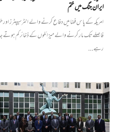
ایران جنگ میں‌ ختم
امریکہ کے پاس فضا میں دفاع کرنے والے انٹرسیپٹرز اور ط
فاصلے تک مار کرنے والے میزائلوں کے ذخائر کم ہوتے جا
رہے...