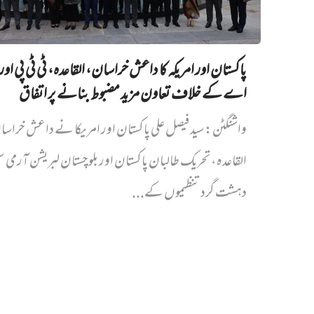
پاکستان اور امریکہ کا داعش خراسان، القاعدہ، ٹی ٹی پی اور
اے کے خلاف تعاون مزید مضبوط بنانے پر اتفاق
واشنگٹن: سید فیصل علی پاکستان اور امریکا نے داعش خراس
القاعدہ، تحریک طالبان پاکستان اور بلوچستان لبریشن آرمی
دہشت گرد تنظیموں کے...