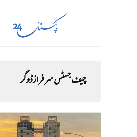
چیف جسٹس سرفراز ڈوگر