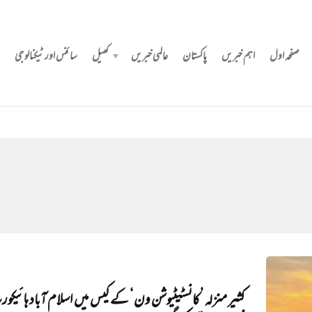
صفحہ اول
اہم خبریں
پاکستان
عالمی خبریں
کھیل
سائنس اور ٹیکنالوجی
کثیر منزلہ ’کانسٹیٹیوشن ون‘ کے کیس میں اسلام آباد ہائیک