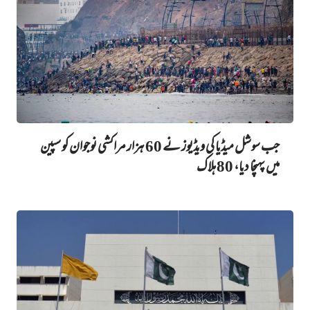
جب سوشل میڈیا کی ویڈیوز نے 60 ہزار مراکشی نوجوان کو سپین
میں پہنچا دیا، 80 ہلاک