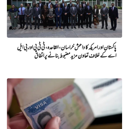
پاکستان اور امریکہ کا داعش خراسان، القاعدہ، ٹی ٹی پی اور بی ایل
اے کے خلاف تعاون مزید مضبوط بنانے پر اتفاق