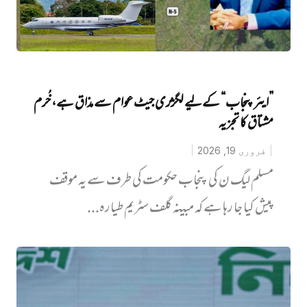
”ایئر پنجاب“ کے لیے لگژری جیٹ عوام سے مذاق ہے، خُرم
مشتاق کا تجزیہ
فروری 19, 2026
‏مسلم لیگ ن کی پنجاب حکومت کی طرف سے یہ موقف
پیش کیا جا رہا ہے کہ مبینہ گلف سٹریم طیارہ...