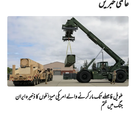
عالمی خبریں
طویل فاصلے تک مار کرنے والے امریکی میزائلوں کا ذخیرہ ایران
جنگ میں‌ ختم