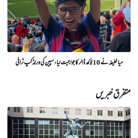
میا خلیفہ نے 10 لاکھ ڈالر کا جوا جیت لیا، سپین کی ورلڈ کپ ٹرافی
متفرق خبریں