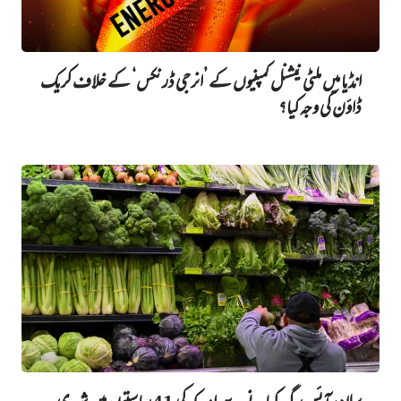
انڈیا میں ملٹی نیشنل کمپنیوں کے ’انرجی ڈرنکس‘ کے خلاف کریک
ڈاؤن کی وجہ کیا؟