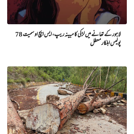
لاہور کے تھانے میں لڑکی کا مبینہ ریپ، ایس ایچ او سمیت 78
پولیس اہلکار معطل