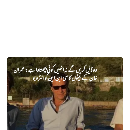
وہ ڈیل کریں گے نہ انھیں کوئی پچھتاوا ہے: عمران
خان کے بیٹوں کا سی این این کو انٹرویو