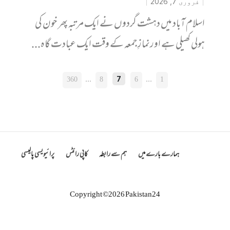
فروری 7, 2026
اسلام آباد میں دہشت گردوں نے ایک مرتبہ پھر خون کی
ہولی کھیلی ہے اورنمازِ جمعہ کے وقت ‏ایک عبادت گاہ...
POSTS
360
…
8
6
…
1
7
PAGINATION
ہمارے بارے میں
ہم سے رابطہ
کاپی رائٹس
پرائیویسی پالیسی
Copyright ©2026 Pakistan24