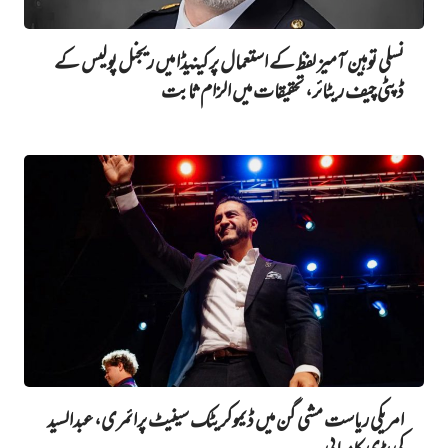
نسلی توہین آمیز لفظ کے استعمال پر کینیڈا میں ریجنل پولیس کے
ڈپٹی چیف ریٹائر، تحقیقات میں الزام ثابت
امریکی ریاست مشی گن میں ڈیموکریٹک سینیٹ پرائمری، عبدالسید