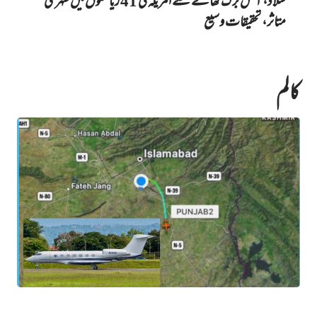
سلاد، آئس برگ کھانے سے امریکہ کی 41 ریاستوں میں‌ شہری
متاثر، تحقیقات وسیع
کالم