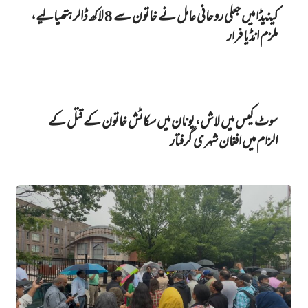
کینیڈا میں‌ جعلی روحانی عامل نے خاتون سے 8 لاکھ ڈالر ہتھیا لیے،
ملزم انڈیا فرار
سوٹ کیس میں‌ لاش، یونان میں‌ سکاٹش خاتون کے قتل کے
الزام میں‌ افغان شہری گرفتار