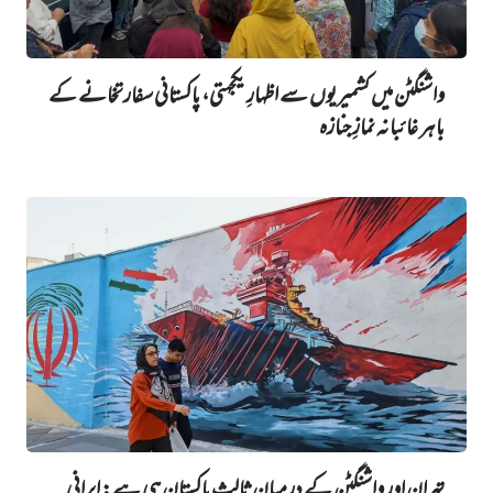
واشنگٹن میں کشمیریوں سے اظہارِ یکجہتی، پاکستانی سفارتخانے کے
باہر غائبانہ نمازِ جنازہ
تہران اور واشنگٹن کے درمیان ثالث پاکستان ہی ہے: ایرانی