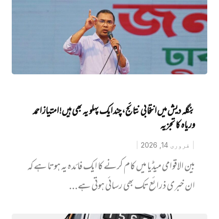
بنگلہ دیش میں انتخابی نتائج، چند ایک پہلو یہ بھی ہیں! امتیاز احمد
وریاہ کا تجزیہ
فروری 14, 2026
بین الاقوامی میڈیا میں کام کرنے کا ایک فائدہ یہ ہوتا ہے کہ
ان خبری ذرائع تک بھی ‏رسائی ہوتی ہے...