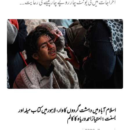
اخراجات میں فی یونٹ چار روپے چار پیسے کی رعایت...
اسلام آباد میں دہشت گردوں کا وار، لاہور میں کتاب میلہ اور
بسنت: امتیاز احمد وریاہ کا کالم