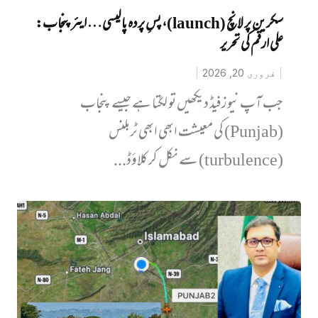
سکرین پر لانچ (launch)، پسِ پردہ پالیسی… ایئرپنجاب:
علی ارقم کی تحریر
فروری 20, 2026
جب آپ نیوز فیڈ دیکھیں تو لگتا ہے جیسے پنجاب
(Punjab) کی معیشت ابھی ابھی ٹربلنس
(turbulence) سے نکل کر کلاؤڈ...