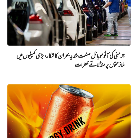
جرمنی کی آٹوموبائل صنعت شدید بحران کا شکار، بڑی کمپنیوں میں
ملازمتوں پر منڈلاتے خطرات