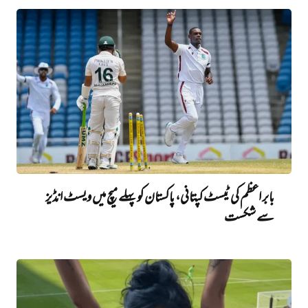
بابر اعظم کی ٹیسٹ کپتانی، پاکستان کو پہلے میچ میں ویسٹ انڈیز
سے شکست