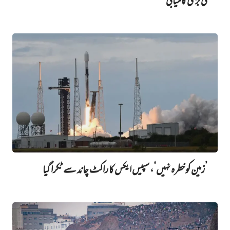
کی بڑی کامیابی
’زمین کو خطرہ نہیں‘، سپیس ایکس کا راکٹ چاند سے ٹکرا گیا