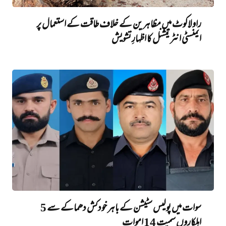
راولاکوٹ میں مظاہرین کے خلاف طاقت کے استعمال پر
ایمنسٹی انٹرنیشنل کا اظہارِ تشویش
سوات میں پولیس سٹیشن کے باہر خودکش دھماکے سے 5
اہلکاروں سمیت 14 اموات