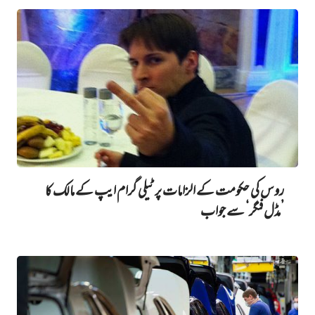
روس کی حکومت کے الزامات پر ٹیلی گرام ایپ کے مالک کا
’مڈل فنگر‘ سے جواب