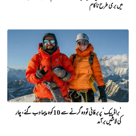
میں‌ بری طرح ناکام
’براڈ پیک‘ پر برفانی تودہ گرنے سے 10 کوہ پیما دب گئے، چار
کی لاشیں برآمد