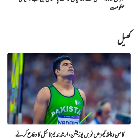
حکومت
کھیل
کامن ویلتھ گیمز میں نویں‌ پوزیشن، ارشد ندیم ٹائٹل کا دفاع کرنے