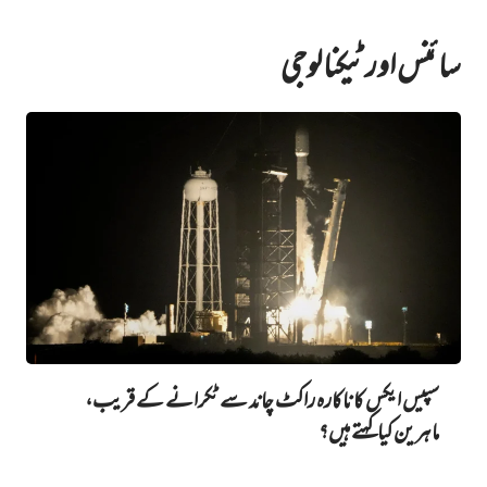
سائنس اور ٹیکنالوجی
سپیس ایکس کا ناکارہ راکٹ چاند سے ٹکرانے کے قریب،
ماہرین کیا کہتے ہیں؟